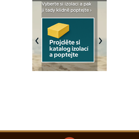
: Fasády ETICS a
Vyberte si izolaci a pak
Vytvořte si vizualiz
dstatné v kostce ›
ji tady klidně poptejte ›
fasády ›
Previous
Next