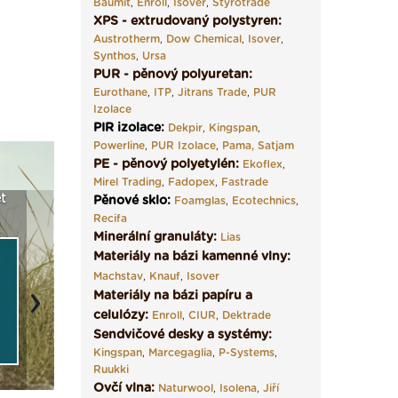
Baumit
,
Enroll
,
Isover
,
Styrotrade
XPS - extrudovaný polystyren:
Austrotherm
,
Dow Chemical
,
Isover
,
Synthos
,
Ursa
PUR - pěnový polyuretan:
Eurothane
,
ITP
,
Jitrans Trade
,
PUR
Izolace
PIR izolace
:
Dekpir
,
Kingspan
,
Powerline
,
PUR Izolace
,
Pama,
Satjam
PE - pěnový polyetylén:
Ekoflex
,
Mirel Trading
,
Fadopex
,
Fastrade
a
Vyberte si izolaci a pak
Vytvořte si vizualizaci
Není po
Pěnové sklo
:
Foamglas
,
Ecotechnics
,
e ›
ji tady klidně poptejte ›
fasády ›
seženem
Recifa
Minerální granuláty:
Lias
Materiály na bázi kamenné vlny:
Machstav
,
Knauf
,
Isover
Materiály na bázi papíru a
Next
celulózy:
Enroll
,
CIUR
,
Dektrade
Sendvičové desky a systémy:
Kingspan
,
Marcegaglia
,
P-Systems
,
Ruukki
Ovčí vlna:
Naturwool
,
Isolena
,
Jiří