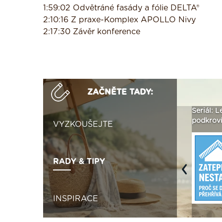
1:59:02 Odvětráné fasády a fólie DELTA®
2:10:16 Z praxe-Komplex APOLLO Nivy
2:17:30 Závěr konference
ZAČNĚTE TADY:
Není polystyren? My ho
Seriál: Letní přehřívání
Polystyr
seženeme! ›
podkroví a vše o něm ›
naplno z
VYZKOUŠEJTE
RADY & TIPY
Previous
INSPIRACE