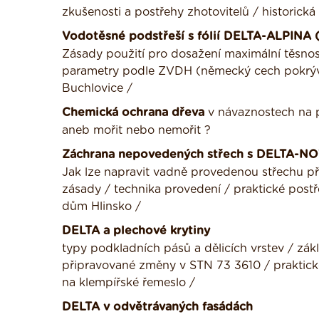
zkušenosti a postřehy zhotovitelů / historická
Vodotěsné podstřeší s fólií DELTA-ALPINA 
Zásady použití pro dosažení maximální těsno
parametry podle ZVDH (německý cech pokrývač
Buchlovice /
Chemická ochrana dřeva
v návaznostech na p
aneb mořit nebo nemořit ?
Záchrana nepovedených střech s DELTA-N
Jak lze napravit vadně provedenou střechu při
zásady / technika provedení / praktické post
dům Hlinsko /
DELTA a plechové krytiny
typy podkladních pásů a dělicích vrstev / zákl
připravované změny v STN 73 3610 / praktické 
na klempířské řemeslo /
DELTA v odvětrávaných fasádách