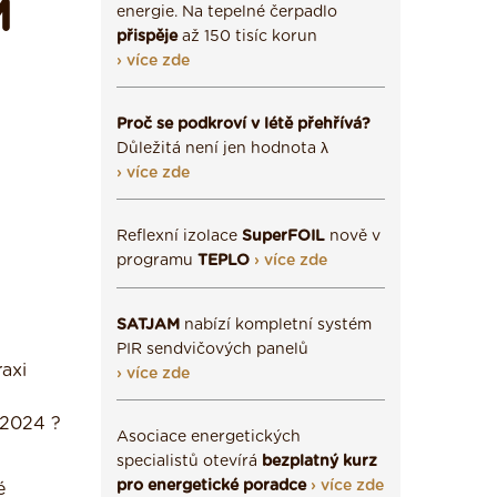
M
energie. Na tepelné čerpadlo
přispěje
až 150 tisíc korun
› více zde
Proč se podkroví v létě přehřívá?
Důležitá není jen hodnota λ
› více zde
Reflexní izolace
SuperFOIL
nově v
programu
TEPLO
› více zde
SATJAM
nabízí kompletní systém
PIR sendvičových panelů
raxi
› více zde
u 2024 ?
Asociace energetických
specialistů otevírá
bezplatný kurz
pro energetické poradce
› více zde
é