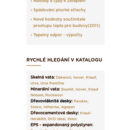
Návody a typy k zateplení
Spádování ploché střechy
Nové hodnoty součinitele
prostupu tepla pro budovy(2011)
Tepelný odpor - výpočty
RYCHLÉ HLEDÁNÍ V KATALOGU
Skelná vata:
Dekwool
,
Isover
,
Knauf
,
Ursa
,
Ursa PureOne
Minerální vata:
Baumit
,
Isover
,
Knauf
Nobasil
,
Rockwool
Dřevovláknité desky
:
Pavatex
,
Steico
,
Inthermo
,
Agepan
Dřevocementové desky:
Knauf-
Heraklith
,
DCD Ideal
,
Velox
EPS - expandovaný polystyren: