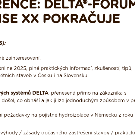
ENCE: DELTA®-FÓRU
MISE XX POKRAČUJE
):
ě zainteresovaní,
ne 2025, plné praktických informací, zkušeností, tipů,
étních staveb v Česku i na Slovensku.
ových systémů DELTA
, přenesená přímo na zákazníka s
ce došel, co obnáší a jak ji lze jednoduchým způsobem v p
ativní požadavky na pojistné hydroizolace v Německu z rok
/ výhody / zásady dočasného zastřešení stavby / praktick