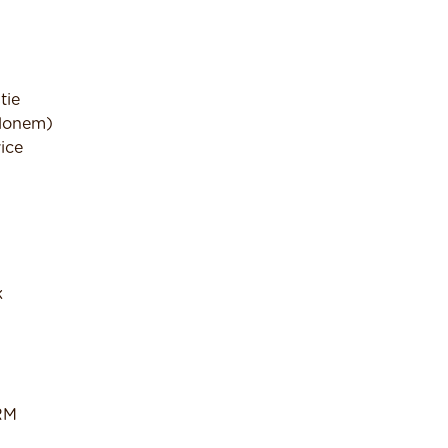
tie
klonem)
ice
k
RM