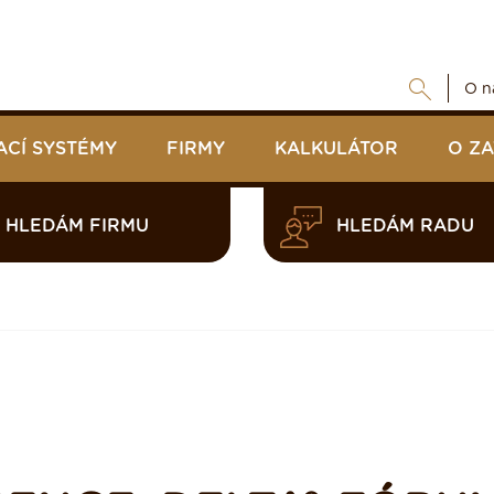
O n
ACÍ SYSTÉMY
FIRMY
KALKULÁTOR
O Z
HLEDÁM FIRMU
HLEDÁM RADU