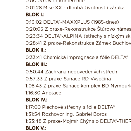
0:00:00 Úvod konference
0:01:28 Mise XX - dlouhá životnost i záruka
BLOK I.:
0:13:02 DELTA®-MAXXPLUS (1985-dnes)
0:20:05 Z praxe-Rekonstrukce Štúrovo námes
0:23:34 DELTA®-ALPINA (střechy s nízkým s
0:28:41 Z praxe-Rekonstrukce Zámek Buchlov
BLOK II.:
0:33:41 Chemická impregnace a fólie DELTA®
BLOK III.:
0:50:44 Záchrana nepovedených střech
0:57:33 Z praxe-Sanace RD Vysočina
1:08:43 Z praxe-Sanace komplex BD Nymbur
1:16:30 Anotace
BLOK IV.:
1:17:00 Plechové střechy a fólie DELTA®
1:31:54 Rozhovor ing. Gabriel Boros
1:53:48 Z praxe-Mojmír Chýna o DELTA®-THE
BLOK V.: