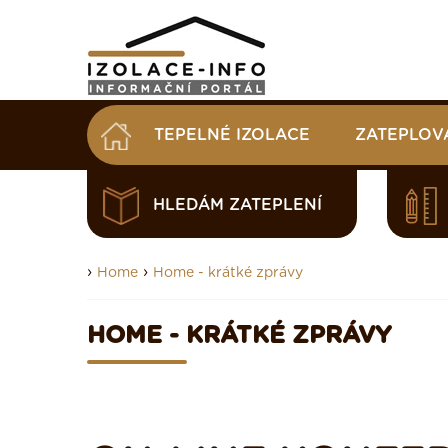
TEPELNÉ IZOLACE
ZATEPLOV
HLEDÁM ZATEPLENÍ
›
›
Home
Home - krátké zprávy
HOME - KRÁTKÉ ZPRÁVY