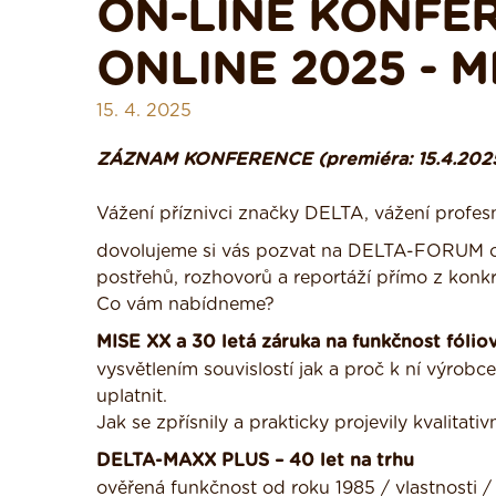
ON-LINE KONFER
ONLINE 2025 - 
15. 4. 2025
ZÁZNAM KONFERENCE (premiéra: 15.4.2025
Vážení příznivci značky DELTA, vážení profesn
dovolujeme si vás pozvat na DELTA-FORUM onli
postřehů, rozhovorů a reportáží přímo z konkr
Co vám nabídneme?
MISE XX a 30 letá záruka na funkčnost fóli
vysvětlením souvislostí jak a proč k ní výrob
uplatnit.
Jak se zpřísnily a prakticky projevily kvalit
DELTA-MAXX PLUS – 40 let na trhu
ověřená funkčnost od roku 1985 / vlastnosti 