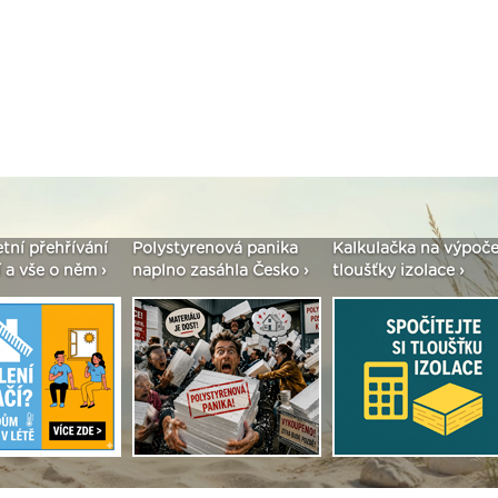
enová panika
Kalkulačka na výpočet
Seriál: Fasády ETICS 
asáhla Česko ›
tloušťky izolace ›
vše podstatné v kostc