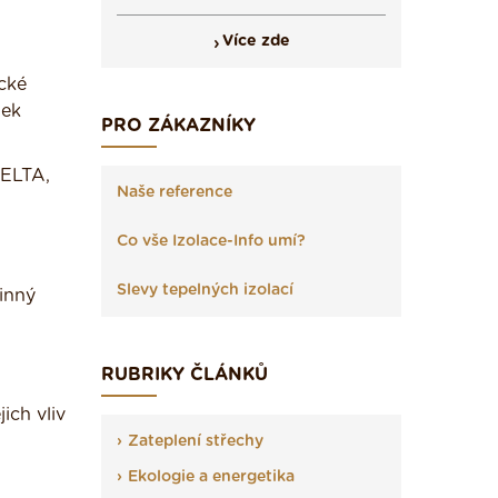
Více zde
cké
mek
PRO ZÁKAZNÍKY
DELTA,
Naše reference
Co vše Izolace-Info umí?
Slevy tepelných izolací
inný
RUBRIKY ČLÁNKŮ
ich vliv
Zateplení střechy
Ekologie a energetika