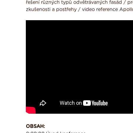
řešení různých typů odvětrávaných fasád / proč
zkušenosti a postřehy / video reference Apoll
OBSAH: