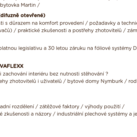
 bytovka Martin /
(difuzně otevřené)
sti s důrazem na komfort provedení / požadavky a techni
ů) / praktické zkušenosti a postřehy zhotovitelů / zá
latnou legislativu a 30 letou záruku na fóliové systémy 
OVAFLEXX
 zachování interiéru bez nutnosti stěhování ?
řehy zhotovitelů i uživatelů / bytové domy Nymburk / rod
adní rozdělení / zátěžové faktory / výhody použití /
zkušenosti a názory / industriální plechové systémy a jej