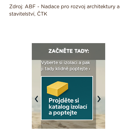
Zdroj: ABF - Nadace pro rozvoj architektury a
stavitelství, ČTK
ZAČNĚTE TADY:
: Fasády ETICS a
Vyberte si izolaci a pak
Vytvořte si vizualiz
dstatné v kostce ›
ji tady klidně poptejte ›
fasády ›
Previous
Next