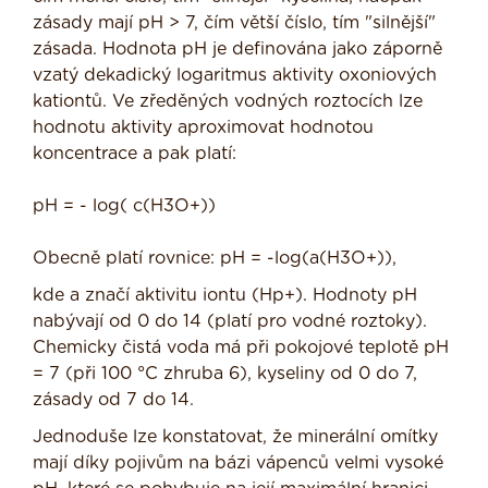
zásady mají pH > 7, čím větší číslo, tím "silnější"
zásada. Hodnota pH je definována jako záporně
vzatý dekadický logaritmus aktivity oxoniových
kationtů. Ve zředěných vodných roztocích lze
hodnotu aktivity aproximovat hodnotou
koncentrace a pak platí:
pH = - log( c(H3O+))
Obecně platí rovnice: pH = -log(a(H3O+)),
kde a značí aktivitu iontu (Hp+). Hodnoty pH
nabývají od 0 do 14 (platí pro vodné roztoky).
Chemicky čistá voda má při pokojové teplotě pH
= 7 (při 100 °C zhruba 6), kyseliny od 0 do 7,
zásady od 7 do 14.
Jednoduše lze konstatovat, že minerální omítky
mají díky pojivům na bázi vápenců velmi vysoké