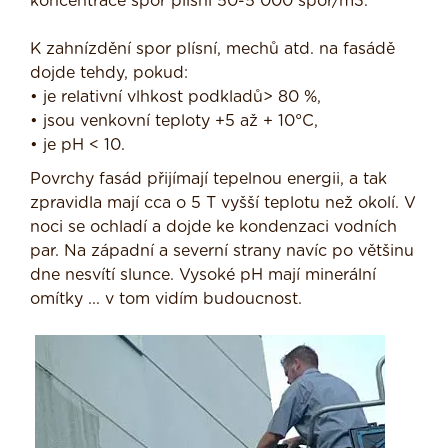
koncentrace spor plísní 50-5 000 spor/m3.
K zahnízdění spor plísní, mechů atd. na fasádě
dojde tehdy, pokud:
• je relativní vlhkost podkladů> 80 %,
• jsou venkovní teploty +5 až + 10°C,
• je pH < 10.
Povrchy fasád přijímají tepelnou energii, a tak
zpravidla mají cca o 5 T vyšší teplotu než okolí. V
noci se ochladí a dojde ke kondenzaci vodních
par. Na západní a severní strany navíc po většinu
dne nesvítí slunce. Vysoké pH mají minerální
omítky ... v tom vidím budoucnost.