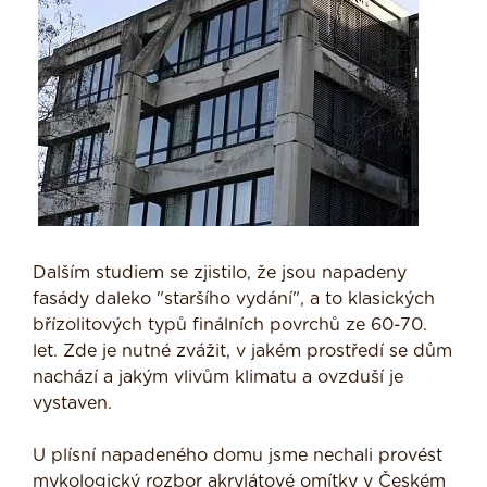
Dalším studiem se zjistilo, že jsou napadeny
fasády daleko "staršího vydání", a to klasických
břízolitových typů finálních povrchů ze 60-70.
let. Zde je nutné zvážit, v jakém prostředí se dům
nachází a jakým vlivům klimatu a ovzduší je
vystaven.
U plísní napadeného domu jsme nechali provést
mykologický rozbor akrylátové omítky v Českém