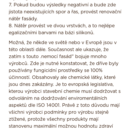
7. Pokud budou výsledky negativní a bude zde
jistota neexistujících spor a řas, provést renovační
nátěr fasády.
8. Nátěr provést ve dvou vrstvách, a to nejlépe
egalizačními barvami na bázi silikonů.
Možná, že někde ve světě nebo v Evropě jsou v
této oblasti dále. Současnost ale ukazuje, že
zatím s touto .nemocí fasád" bojuje mnoho
výrobců. Zde je nutné konstatovat, že dříve byly
používány fungicidní prostředky se 100%
účinností. Obsahovaly ale chemické látky, které
jsou dnes zakázány. Je to evropská legislativa,
kterou výrobci stavební chemie musí dodržovat s
odvoláním na dodržování enviromentálních
aspektů dle ISO 14001. Právě z toto důvodu mají
všichni výrobci podmínky pro výrobu stejně
ztížené, protože všechny produkty mají
stanovenu maximální možnou hodnotu zdraví