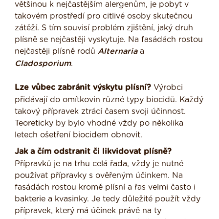
většinou k nejčastějším alergenům, je pobyt v
takovém prostředí pro citlivé osoby skutečnou
zátěží. S tím souvisí problém zjištění, jaký druh
plísně se nejčastěji vyskytuje. Na fasádách rostou
nejčastěji plísně rodů
Alternaria
a
Cladosporium
.
Lze vůbec zabránit výskytu plísní?
Výrobci
přidávají do omítkovin různé typy biocidů. Každý
takový přípravek ztrácí časem svoji účinnost.
Teoreticky by bylo vhodné vždy po několika
letech ošetření biocidem obnovit.
Jak a čím odstranit či likvidovat plísně?
Přípravků je na trhu celá řada, vždy je nutné
používat přípravky s ověřeným účinkem. Na
fasádách rostou kromě plísní a řas velmi často i
bakterie a kvasinky. Je tedy důležité použít vždy
přípravek, který má účinek právě na ty