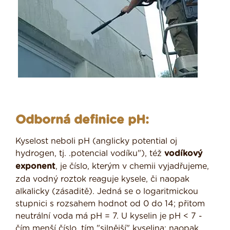
Odborná definice pH:
Kyselost neboli pH (anglicky potential oj
hydrogen, tj. .potencial vodíku"), též
vodíkový
exponent
, je číslo, kterým v chemii vyjadřujeme,
zda vodný roztok reaguje kysele, či naopak
alkalicky (zásaditě). Jedná se o logaritmickou
stupnici s rozsahem hodnot od 0 do 14; přitom
neutrální voda má pH = 7. U kyselin je pH < 7 -
čím menší číslo, tím "silnější" kyselina; naopak