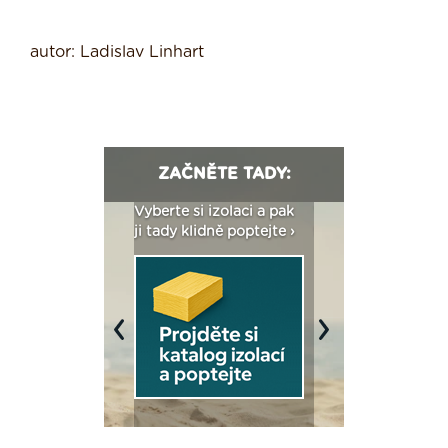
autor: Ladislav Linhart
ZAČNĚTE TADY:
: Fasády ETICS a
Vyberte si izolaci a pak
Vytvořte si vizualiz
dstatné v kostce ›
ji tady klidně poptejte ›
fasády ›
Previous
Next