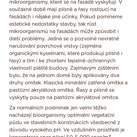
mikroorganismy, které se na fasádě vyskytují. V
současné době mají plísně a řasy rostoucí na
fasádách i nějaké jiné účinky. Pokud pomineme
estetické nedostatky stavby, tak růst
mikroorganismů na fasádách může způsobit i
další problémy. Jedná se o pozvolné nevratné
narušování povrchové vrstvy (zejména
organickými kyselinami, které produkují plísně i
řasy) a tím i ke zhoršení tepelně-ochranných
vlastností pláště budovy. Zajímavým zjištěním
bylo, že na jednom domě byly aplikovány dva
druhy omítek. Klasická minerální zatřená omítka a
pastózní akrylátová omítka. Řasy a plísně se
vyskytly pouze na pastózní akrylátové omítce.
Za normálních podmínek jen velmi těžko
nacházejí bioorganismy optimální vegetační
půdu ve stavebních konstrukcích všeobecně z
důvodu vysokého pH. Ve vzdušném prostředí je