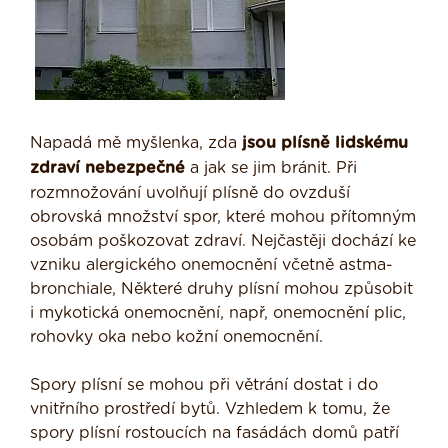
Napadá mě myšlenka, zda
jsou plísně lidskému
zdraví nebezpečné
a jak se jim bránit. Při
rozmnožování uvolňují plísně do ovzduší
obrovská množství spor, které mohou přítomným
osobám poškozovat zdraví. Nejčastěji dochází ke
vzniku alergického onemocnění včetně astma-
bronchiale, Některé druhy plísní mohou způsobit
i mykotická onemocnění, např, onemocnění plic,
rohovky oka nebo kožní onemocnění.
Spory plísní se mohou při větrání dostat i do
vnitřního prostředí bytů. Vzhledem k tomu, že
spory plísní rostoucích na fasádách domů patří