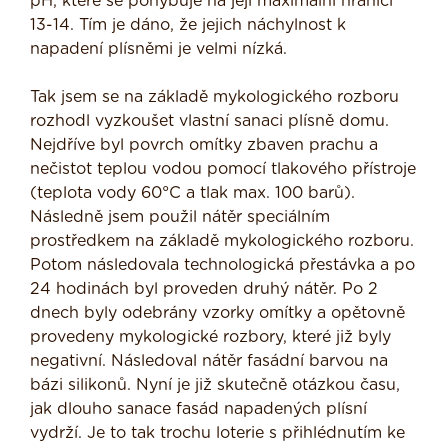
pH, které se pohybuje na její maximální hranici
13-14. Tím je dáno, že jejich náchylnost k
napadení plísněmi je velmi nízká.
Tak jsem se na základě mykologického rozboru
rozhodl vyzkoušet vlastní sanaci plísně domu.
Nejdříve byl povrch omítky zbaven prachu a
nečistot teplou vodou pomocí tlakového přístroje
(teplota vody 60°C a tlak max. 100 barů).
Následně jsem použil nátěr speciálním
prostředkem na základě mykologického rozboru.
Potom následovala technologická přestávka a po
24 hodinách byl proveden druhý nátěr. Po 2
dnech byly odebrány vzorky omítky a opětovně
provedeny mykologické rozbory, které již byly
negativní. Následoval nátěr fasádní barvou na
bázi silikonů. Nyní je již skutečně otázkou času,
jak dlouho sanace fasád napadených plísní
vydrží. Je to tak trochu loterie s přihlédnutím ke