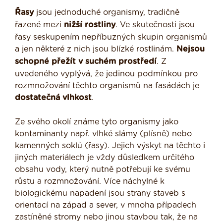
Řasy
jsou jednoduché organismy, tradičně
řazené mezi
nižší rostliny
. Ve skutečnosti jsou
řasy seskupením nepříbuzných skupin organismů
a jen některé z nich jsou blízké rostlinám.
Nejsou
schopné přežít v suchém prostředí
. Z
uvedeného vyplývá, že jedinou podmínkou pro
rozmnožování těchto organismů na fasádách je
dostatečná vlhkost
.
Ze svého okolí známe tyto organismy jako
kontaminanty např. vlhké slámy (plísně) nebo
kamenných soklů (řasy). Jejich výskyt na těchto i
jiných materiálech je vždy důsledkem určitého
obsahu vody, který nutně potřebují ke svému
růstu a rozmnožování. Více náchylné k
biologickému napadení jsou strany staveb s
orientací na západ a sever, v mnoha případech
zastíněné stromy nebo jinou stavbou tak, že na