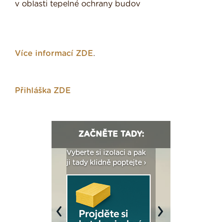
v oblasti tepelné ochrany budov
Více informací ZDE
.
Přihláška ZDE
ZAČNĚTE TADY:
: Fasády ETICS a
Vyberte si izolaci a pak
Vytvořte si vizualiz
dstatné v kostce ›
ji tady klidně poptejte ›
fasády ›
Previous
Next