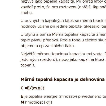
nazývá jako tepelná kapacita. Při ohřátí látky
zavádí proto, že pro roztavení (ohřátí) 1kg s
sněhu.
U pevných a kapalných látek se měrná tepelná
hodnoty udané při jediné teplotě. Sklesající te
U plynů a par se Měrná tepelná kapacita změní
teplo plynu předává. Podle toho u těchto sk
objemu a cp za stálého tlaku.
Největší měrnou tepelnou kapacitu má voda. Pr
jaderných reaktorů), nebo jako kapalina která
topení).
Měrná tepelná kapacita je definována
C =E/(m.Δθ)
E
je tepelná energie (množství přivedeného te
M
hmotnost [kg]