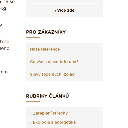
. Ta se
0kg
Více zde
y
PRO ZÁKAZNÍKY
ch se
lého
Naše reference
Co vše Izolace-Info umí?
dním
Slevy tepelných izolací
RUBRIKY ČLÁNKŮ
Zateplení střechy
Ekologie a energetika