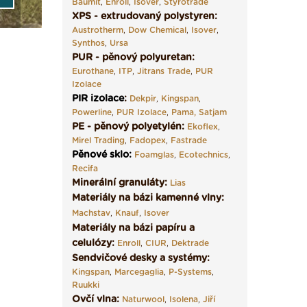
Baumit
,
Enroll
,
Isover
,
Styrotrade
XPS - extrudovaný polystyren:
Austrotherm
,
Dow Chemical
,
Isover
,
Synthos
,
Ursa
PUR - pěnový polyuretan:
Eurothane
,
ITP
,
Jitrans Trade
,
PUR
Izolace
PIR izolace
:
Dekpir
,
Kingspan
,
Powerline
,
PUR Izolace
,
Pama,
Satjam
PE - pěnový polyetylén:
Ekoflex
,
Mirel Trading
,
Fadopex
,
Fastrade
Pěnové sklo
:
Foamglas
,
Ecotechnics
,
Recifa
Minerální granuláty:
Lias
Materiály na bázi kamenné vlny:
Machstav
,
Knauf
,
Isover
Materiály na bázi papíru a
celulózy:
Enroll
,
CIUR
,
Dektrade
Sendvičové desky a systémy:
Kingspan
,
Marcegaglia
,
P-Systems
,
Ruukki
Ovčí vlna:
Naturwool
,
Isolena
,
Jiří