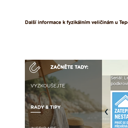
Další informace k fyzikálním veličinám u T
ZAČNĚTE TADY:
ak
Vytvořte si vizualizaci
Není polystyren? My ho
Seriál: L
 ›
fasády ›
seženeme! ›
podkroví
VYZKOUŠEJTE
RADY & TIPY
Previous