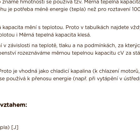
 o známé hmotnosti se používá tzv. Měrná tepelná kapacita
něhu je potřeba méně energie (tepla) než pro roztavení 10
 kapacita mění s teplotou. Proto v tabulkách najdete vžd
plotou i Měrná tepelná kapacita klesá.
 v závislosti na teplotě, tlaku a na podmínkách, za který
upenství rozeznáváme měrnou tepelnou kapacitu cV za stá
oto je vhodná jako chladicí kapalina (k chlazení motorů,
 se používá k přenosu energie (např. při vytápění v ústře
 vztahem:
pla) [J]