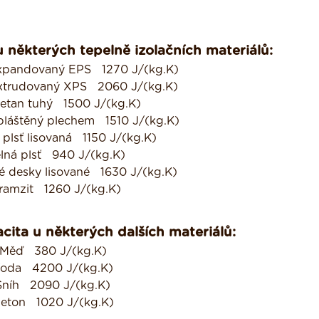
 některých tepelně izolačních materiálů:
expandovaný EPS 1270 J/(kg.K)
extrudovaný XPS 2060 J/(kg.K)
retan tuhý 1500 J/(kg.K)
pláštěný plechem 1510 J/(kg.K)
 plsť lisovaná 1150 J/(kg.K)
lná plsť 940 J/(kg.K)
é desky lisované 1630 J/(kg.K)
ramzit 1260 J/(kg.K)
cita u některých dalších materiálů:
Měď 380 J/(kg.K)
oda 4200 J/(kg.K)
Sníh 2090 J/(kg.K)
eton 1020 J/(kg.K)