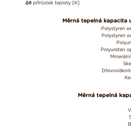
Δθ
přírůstek teploty [K]
Měrná tepelná kapacita u
Polystyren 
Polystyren 
Polyu
Polyuretan o
Minerální
Ske
Dřevovláknit
Ke
Měrná tepelná kapa
V
B