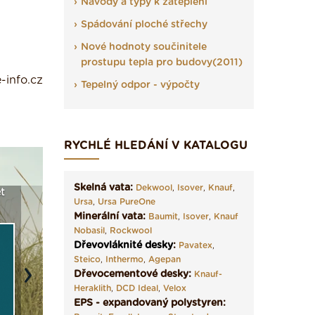
Návody a typy k zateplení
Spádování ploché střechy
Nové hodnoty součinitele
prostupu tepla pro budovy(2011)
-info.cz
Tepelný odpor - výpočty
RYCHLÉ HLEDÁNÍ V KATALOGU
Skelná vata:
Dekwool
,
Isover
,
Knauf
,
t
Seriál: Fasády ETICS a
Vyberte si izolaci a pak
Vytvořte
Ursa
,
Ursa PureOne
vše podstatné v kostce ›
ji tady klidně poptejte ›
fasády ›
Minerální vata:
Baumit
,
Isover
,
Knauf
Nobasil
,
Rockwool
Dřevovláknité desky
:
Pavatex
,
Steico
,
Inthermo
,
Agepan
Dřevocementové desky:
Knauf-
Next
Heraklith
,
DCD Ideal
,
Velox
EPS - expandovaný polystyren: