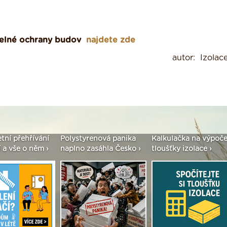
epelné ochrany budov
najdete zde
autor: Izolace
etní přehřívání
Polystyrenová panika
Kalkulačka na výpoče
 a vše o něm ›
naplno zasáhla Česko ›
tloušťky izolace ›