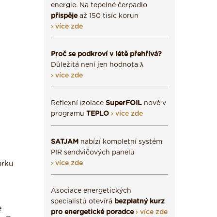
energie. Na tepelné čerpadlo
přispěje
až 150 tisíc korun
› více zde
Proč se podkroví v létě přehřívá?
Důležitá není jen hodnota λ
› více zde
Reflexní izolace
SuperFOIL
nově v
programu
TEPLO
› více zde
SATJAM
nabízí kompletní systém
PIR sendvičových panelů
orku
› více zde
Asociace energetických
specialistů otevírá
bezplatný kurz
e
pro energetické poradce
› více zde