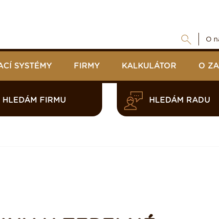
O n
ACÍ SYSTÉMY
FIRMY
KALKULÁTOR
O Z
HLEDÁM FIRMU
HLEDÁM RADU