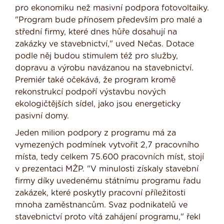
pro ekonomiku než masivní podpora fotovoltaiky.
"Program bude přínosem především pro malé a
střední firmy, které dnes hůře dosahují na
zakázky ve stavebnictví," uved Nečas. Dotace
podle něj budou stimulem též pro služby,
dopravu a výrobu navázanou na stavebnictví.
Premiér také očekává, že program kromě
rekonstrukcí podpoří výstavbu nových
ekologičtějších sídel, jako jsou energeticky
pasivní domy.
Jeden milion podpory z programu má za
vymezených podmínek vytvořit 2,7 pracovního
místa, tedy celkem 75.600 pracovních míst, stojí
v prezentaci MŽP. "V minulosti získaly stavební
firmy díky uvedenému státnímu programu řadu
zakázek, které poskytly pracovní příležitosti
mnoha zaměstnancům. Svaz podnikatelů ve
stavebnictví proto vítá zahájení programu," řekl