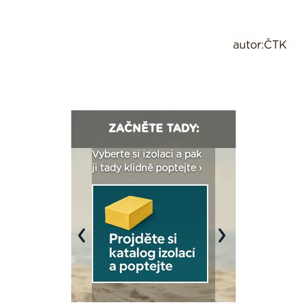
autor:ČTK
ZAČNĚTE TADY:
: Fasády ETICS a
Vyberte si izolaci a pak
Vytvořte si vizualiz
dstatné v kostce ›
ji tady klidně poptejte ›
fasády ›
Previous
Next