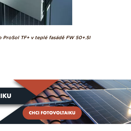
o ProSol TF+ v teplé fasádě FW 50+.SI