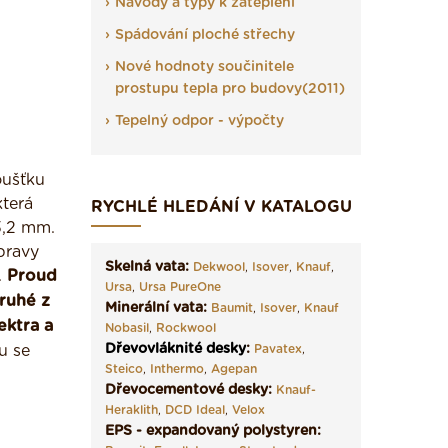
Návody a typy k zateplení
Spádování ploché střechy
Nové hodnoty součinitele
prostupu tepla pro budovy(2011)
Tepelný odpor - výpočty
oušťku
terá
RYCHLÉ HLEDÁNÍ V KATALOGU
 3,2 mm.
pravy
Skelná vata:
Dekwool
,
Isover
,
Knauf
,
.
Proud
Ursa
,
Ursa PureOne
druhé z
Minerální vata:
Baumit
,
Isover
,
Knauf
ektra a
Nobasil
,
Rockwool
Dřevovláknité desky
:
u se
Pavatex
,
Steico
,
Inthermo
,
Agepan
Dřevocementové desky:
Knauf-
Heraklith
,
DCD Ideal
,
Velox
EPS - expandovaný polystyren: