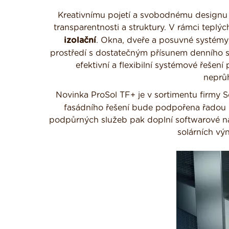
Kreativnímu pojetí a svobodnému designu se
transparentnosti a struktury. V rámci teplý
izolační
. Okna, dveře a posuvné systémy t
prostředí s dostatečným přísunem denního sv
efektivní a flexibilní systémové řešen
neprůh
Novinka ProSol TF+ je v sortimentu firmy 
fasádního řešení bude podpořena řadou 
podpůrných služeb pak doplní softwarové ná
solárních vý