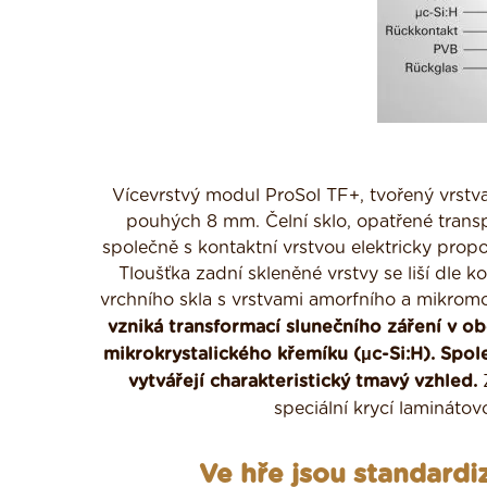
Vícevrstvý modul ProSol TF+, tvořený vrstvam
pouhých 8 mm. Čelní sklo, opatřené trans
společně s kontaktní vrstvou elektricky propo
Tloušťka zadní skleněné vrstvy se liší dle
vrchního skla s vrstvami amorfního a mikromor
vzniká transformací slunečního záření v ob
mikrokrystalického křemíku (μc-Si:H). Spol
vytvářejí charakteristický tmavý vzhled.
Z
speciální krycí laminátov
Ve hře jsou standardiz