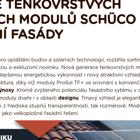
 TENKOVRSTVÝCH
CH MODULŮ SCHÜCO
Í FASÁDY
 opláštění budov a solárních technologií, rozšířila sort
ou o exkluzivní novinku. Nová generace tenkovrstvých 
lepšenou energetickou výkonnost i nový atraktivní vzhled
truktura, díky níž moduly ProSol TF+ ve srovnání s konvenč
výnosy
. Kromě zvýšeného potenciálu fasádního sytému v o
moduly dveře i v oblasti
designu
. Tmavý vzhled je elegant
jak z hlediska stupňů transparentnosti, tak rozměrově. Mod
 jako velkoplošné fasádní řešení.