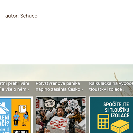
autor: Schuco
etní přehřívání
Polystyrenová panika
Kalkulačka na výpoč
 a vše o něm ›
naplno zasáhla Česko ›
tloušťky izolace ›