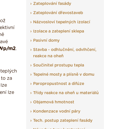
Zateplování fasády
Zateplování dřevostaveb
Což
Názvosloví tepelných izolací
ektivní
Izolace a zateplení sklepa
mě
Pasivní domy
mavé
 Wp/m2
.
Stavba - odhlučnění, odvlhčení,
reakce na oheň
Součinitel prostupu tepla
 teplých
Tepelné mosty a plísně v domu
 to za
Paropropustnost a difúze
 lze
ní lze
Třídy reakce na oheň u materiálů
Objemová hmotnost
Kondenzace vodní páry
Tech. postup zateplení fasády