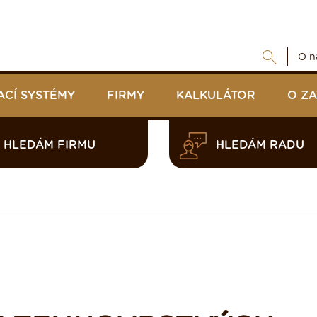
O n
ACÍ SYSTÉMY
FIRMY
KALKULÁTOR
O Z
HLEDÁM FIRMU
HLEDÁM RADU