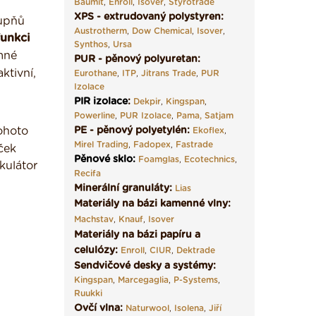
Baumit
,
Enroll
,
Isover
,
Styrotrade
XPS - extrudovaný polystyren:
tupňů
Austrotherm
,
Dow Chemical
,
Isover
,
funkci
Synthos
,
Ursa
emné
PUR - pěnový polyuretan:
ktivní,
Eurothane
,
ITP
,
Jitrans Trade
,
PUR
Izolace
PIR izolace
:
Dekpir
,
Kingspan
,
Powerline
,
PUR Izolace
,
Pama,
Satjam
ohoto
PE - pěnový polyetylén:
Ekoflex
,
Mirel Trading
,
Fadopex
,
Fastrade
ček
Pěnové sklo
:
Foamglas
,
Ecotechnics
,
kulátor
Recifa
Minerální granuláty:
Lias
Materiály na bázi kamenné vlny:
Machstav
,
Knauf
,
Isover
Materiály na bázi papíru a
celulózy:
Enroll
,
CIUR
,
Dektrade
Sendvičové desky a systémy:
Kingspan
,
Marcegaglia
,
P-Systems
,
Ruukki
Ovčí vlna:
Naturwool
,
Isolena
,
Jiří