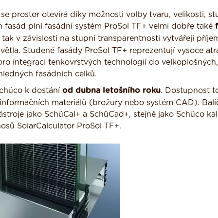
 prostor otevírá díky možnosti volby tvaru, velikosti, s
ch fasád plní fasádní systém ProSol TF+ velmi dobře také
ak v závislosti na stupni transparentnosti vytvářejí příj
ětla. Studené fasády ProSol TF+ reprezentují vysoce atra
í pro integraci tenkovrstvých technologií do velkoplošných,
ledných fasádních celků.
Schüco k dostání
od dubna letošního roku
. Dostupnost t
informačních materiálů (brožury nebo systém CAD). Balí
stroje jako SchüCal+ a SchüCad+, stejně jako Schüco kal
nosů SolarCalculator ProSol TF+.