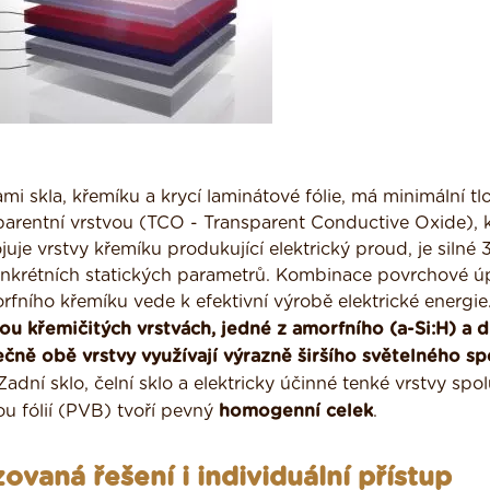
i skla, křemíku a krycí laminátové fólie, má minimální tl
parentní vrstvou (TCO - Transparent Conductive Oxide), k
juje vrstvy křemíku produkující elektrický proud, je silné
 konkrétních statických parametrů. Kombinace povrchové ú
fního křemíku vede k efektivní výrobě elektrické energie
ou křemičitých vrstvách, jedné z amorfního (a-Si:H) a 
ečně obě vrstvy využívají výrazně širšího světelného sp
adní sklo, čelní sklo a elektricky účinné tenké vrstvy spol
ou fólií (PVB) tvoří pevný
homogenní celek
.
ovaná řešení i individuální přístup