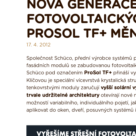
NOVÁ GENERACE
FOTOVOLTAICKÝ
PROSOL TF+ MĚN
17. 4. 2012
Společnost Schüco, přední výrobce systémů pro
fasádních modulů se zabudovanou fotovoltaik
Schüco pod označením
ProSol TF+
přináší vy
Klíčovou je speciální vícevrstvá krystalická s
tenkovrstvými moduly zaručují
vyšší solární 
trvale udržitelné architektury
otevírají nové 
možností variabilního, individuálního pojetí, 
aplikovat do oken, dveří, posuvných systémů i