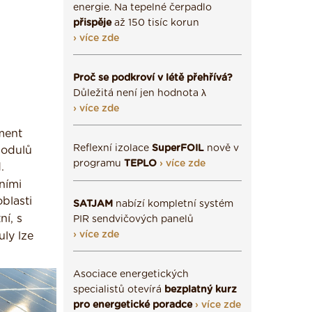
energie. Na tepelné čerpadlo
přispěje
až 150 tisíc korun
› více zde
Proč se podkroví v létě přehřívá?
Důležitá není jen hodnota λ
› více zde
iment
Reflexní izolace
SuperFOIL
nově v
modulů
programu
TEPLO
› více zde
.
ními
blasti
SATJAM
nabízí kompletní systém
ní, s
PIR sendvičových panelů
› více zde
uly lze
Asociace energetických
specialistů otevírá
bezplatný kurz
pro energetické poradce
› více zde