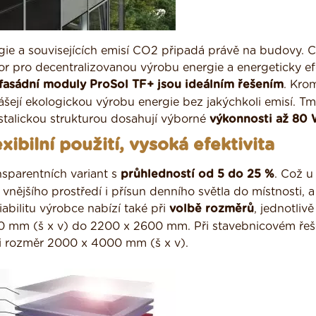
ie a souvisejících emisí CO2 připadá právě na budovy. 
or pro decentralizovanou výrobu energie a energeticky ef
fasádní moduly ProSol TF+ jsou ideálním řešením
. Kro
ášejí ekologickou výrobu energie bez jakýchkoli emisí. T
stalickou strukturou dosahují výborné
výkonnosti až 80
xibilní použití, vysoká efektivita
nsparentních variant s
průhledností od 5 do 25 %
. Což u
vnějšího prostředí i přísun denního světla do místnosti, a
iabilitu výrobce nabízí také při
volbě rozměrů
, jednotlivě
0 mm (š x v) do 2200 x 2600 mm. Při stavebnicovém řeše
i rozměr 2000 x 4000 mm (š x v).