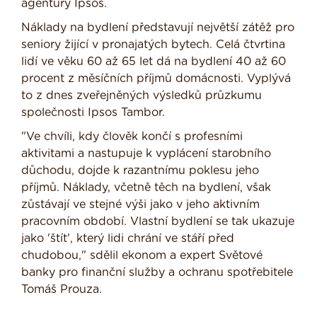
agentury Ipsos.
Náklady na bydlení představují největší zátěž pro
seniory žijící v pronajatých bytech. Celá čtvrtina
lidí ve věku 60 až 65 let dá na bydlení 40 až 60
procent z měsíčních příjmů domácnosti. Vyplývá
to z dnes zveřejněných výsledků průzkumu
společnosti Ipsos Tambor.
"Ve chvíli, kdy člověk končí s profesními
aktivitami a nastupuje k vyplácení starobního
důchodu, dojde k razantnímu poklesu jeho
příjmů. Náklady, včetně těch na bydlení, však
zůstávají ve stejné výši jako v jeho aktivním
pracovním období. Vlastní bydlení se tak ukazuje
jako 'štít', který lidi chrání ve stáří před
chudobou," sdělil ekonom a expert Světové
banky pro finanční služby a ochranu spotřebitele
Tomáš Prouza.