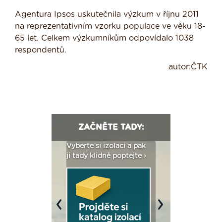
Agentura Ipsos uskutečnila výzkum v říjnu 2011
na reprezentativním vzorku populace ve věku 18-
65 let. Celkem výzkumníkům odpovídalo 1038
respondentů.
autor:ČTK
ZAČNĚTE TADY:
: Fasády ETICS a
Vyberte si izolaci a pak
Vytvořte si vizualiz
dstatné v kostce ›
ji tady klidně poptejte ›
fasády ›
Previous
Next