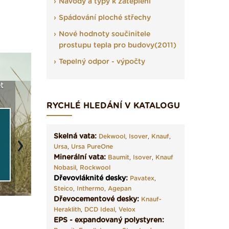
Návody a typy k zateplení
Spádování ploché střechy
Nové hodnoty součinitele
prostupu tepla pro budovy(2011)
Tepelný odpor - výpočty
a
Vyberte si izolaci a pak
Vytvořte si vizualizaci
Není po
e ›
ji tady klidně poptejte ›
fasády ›
seženem
RYCHLÉ HLEDÁNÍ V KATALOGU
Skelná vata:
Dekwool
,
Isover
,
Knauf
,
Ursa
,
Ursa PureOne
Next
Minerální vata:
Baumit
,
Isover
,
Knauf
Nobasil
,
Rockwool
Dřevovláknité desky
:
Pavatex
,
Steico
,
Inthermo
,
Agepan
Dřevocementové desky:
Knauf-
Heraklith
,
DCD Ideal
,
Velox
EPS - expandovaný polystyren: