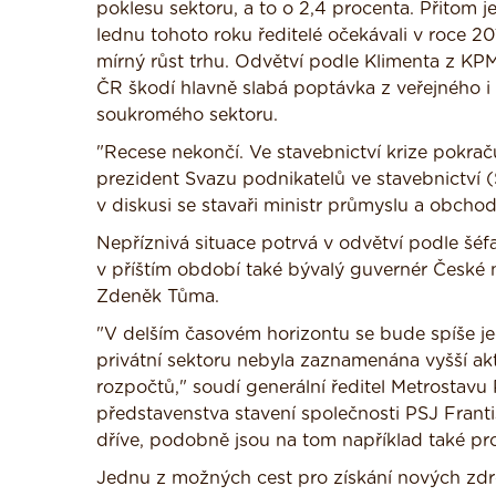
poklesu sektoru, a to o 2,4 procenta. Přitom je
lednu tohoto roku ředitelé očekávali v roce 20
mírný růst trhu. Odvětví podle Klimenta z K
ČR škodí hlavně slabá poptávka z veřejného i
soukromého sektoru.
"Recese nekončí. Ve stavebnictví krize pokrač
prezident Svazu podnikatelů ve stavebnictví 
v diskusi se stavaři ministr průmyslu a obcho
Nepříznivá situace potrvá v odvětví podle šéfa
v příštím období také bývalý guvernér Česk
Zdeněk Tůma.
"V delším časovém horizontu se bude spíše je
privátní sektoru nebyla zaznamenána vyšší akt
rozpočtů," soudí generální ředitel Metrostavu P
představenstva stavení společnosti PSJ Františ
dříve, podobně jsou na tom například také pr
Jednu z možných cest pro získání nových zdroj