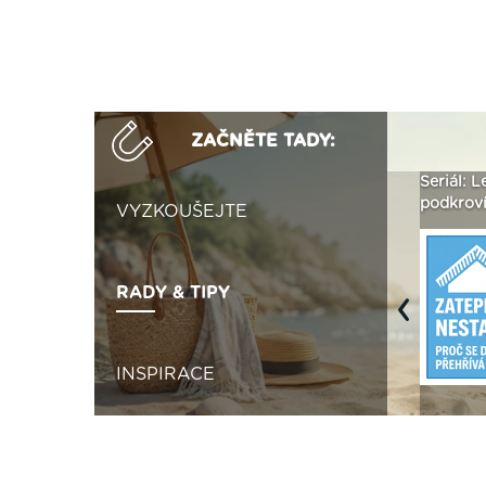
ZAČNĚTE TADY:
Není polystyren? My ho
Seriál: Letní přehřívání
Polystyr
seženeme! ›
podkroví a vše o něm ›
naplno z
VYZKOUŠEJTE
RADY & TIPY
Previous
INSPIRACE