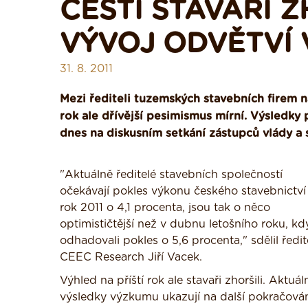
ČEŠTÍ STAVAŘI 
VÝVOJ ODVĚTVÍ 
31. 8. 2011
Mezi řediteli tuzemských stavebních firem na
rok ale dřívější pesimismus mírní. Výsled
dnes na diskusním setkání zástupců vlády a
"Aktuálně ředitelé stavebních společností
očekávají pokles výkonu českého stavebnictví
rok 2011 o 4,1 procenta, jsou tak o něco
optimističtější než v dubnu letošního roku, kd
odhadovali pokles o 5,6 procenta," sdělil ředit
CEEC Research Jiří Vacek.
Výhled na příští rok ale stavaři zhoršili. Aktuál
výsledky výzkumu ukazují na další pokračová