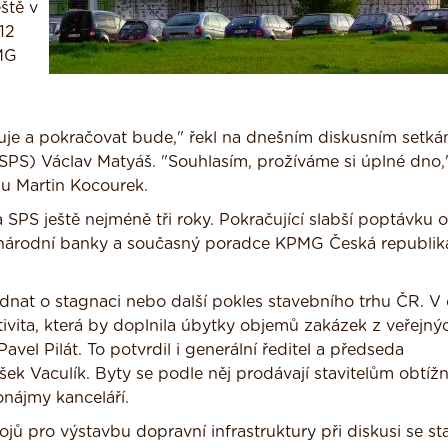
ště v
12
PMG
uje a pokračovat bude," řekl na dnešním diskusním setká
(SPS) Václav Matyáš. "Souhlasím, prožíváme si úplné dno,
du Martin Kocourek.
 SPS ještě nejméně tři roky. Pokračující slabší poptávku 
é národní banky a současný poradce KPMG Česká republik
dnat o stagnaci nebo další pokles stavebního trhu ČR. V 
ivita, která by doplnila úbytky objemů zakázek z veřejný
avel Pilát. To potvrdil i generální ředitel a předseda
ek Vaculík. Byty se podle něj prodávají stavitelům obtížn
onájmy kanceláří.
ů pro výstavbu dopravní infrastruktury při diskusi se sta