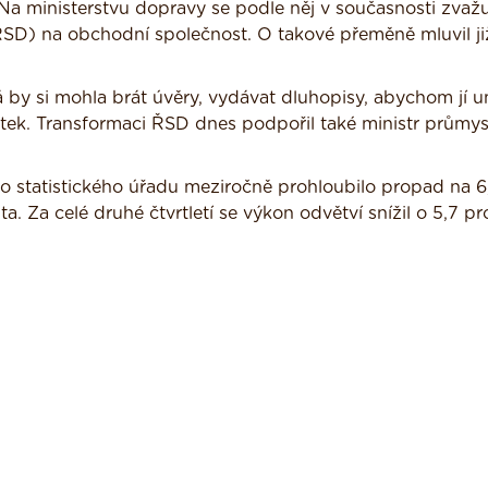
Na ministerstvu dopravy se podle něj v současnosti zvažu
(ŘSD) na obchodní společnost. O takové přeměně mluvil ji
 by si mohla brát úvěry, vydávat dluhopisy, abychom jí u
stek. Transformaci ŘSD dnes podpořil také ministr průmys
o statistického úřadu meziročně prohloubilo propad na 6
 Za celé druhé čtvrtletí se výkon odvětví snížil o 5,7 pr