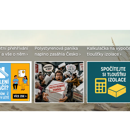
enová panika
Kalkulačka na výpočet
Seriál: Fasády ETICS 
asáhla Česko ›
tloušťky izolace ›
vše podstatné v kostc