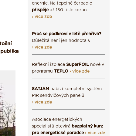
energie. Na tepelné čerpadlo
přispěje
až 150 tisíc korun
› více zde
Proč se podkroví v létě přehřívá?
Důležitá není jen hodnota λ
tošní
› více zde
epublika
Reflexní izolace
SuperFOIL
nově v
programu
TEPLO
› více zde
SATJAM
nabízí kompletní systém
PIR sendvičových panelů
› více zde
Asociace energetických
specialistů otevírá
bezplatný kurz
pro energetické poradce
› více zde