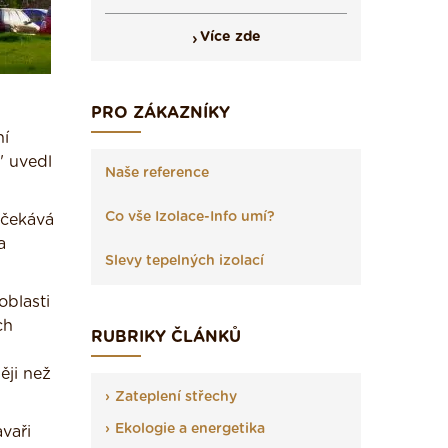
Více zde
PRO ZÁKAZNÍKY
ní
" uvedl
Naše reference
Co vše Izolace-Info umí?
očekává
a
Slevy tepelných izolací
oblasti
ch
RUBRIKY ČLÁNKŮ
ěji než
Zateplení střechy
Ekologie a energetika
vaři