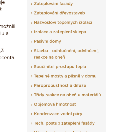
je
Zateplování fasády
ž
Zateplování dřevostaveb
Názvosloví tepelných izolací
možnili
Izolace a zateplení sklepa
lu a
Pasivní domy
,3
Stavba - odhlučnění, odvlhčení,
ocenta.
reakce na oheň
Součinitel prostupu tepla
Tepelné mosty a plísně v domu
Paropropustnost a difúze
Třídy reakce na oheň u materiálů
Objemová hmotnost
Kondenzace vodní páry
Tech. postup zateplení fasády