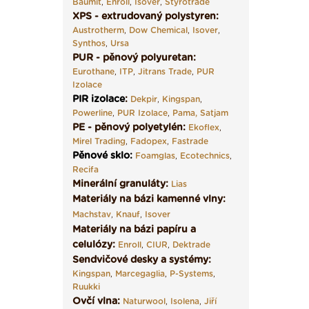
Baumit
,
Enroll
,
Isover
,
Styrotrade
XPS - extrudovaný polystyren:
Austrotherm
,
Dow Chemical
,
Isover
,
Synthos
,
Ursa
PUR - pěnový polyuretan:
Eurothane
,
ITP
,
Jitrans Trade
,
PUR
Izolace
PIR izolace
:
Dekpir
,
Kingspan
,
Powerline
,
PUR Izolace
,
Pama,
Satjam
PE - pěnový polyetylén:
Ekoflex
,
Mirel Trading
,
Fadopex
,
Fastrade
Pěnové sklo
:
Foamglas
,
Ecotechnics
,
Recifa
Minerální granuláty:
Lias
Materiály na bázi kamenné vlny:
Machstav
,
Knauf
,
Isover
Materiály na bázi papíru a
celulózy:
Enroll
,
CIUR
,
Dektrade
Sendvičové desky a systémy:
Kingspan
,
Marcegaglia
,
P-Systems
,
Ruukki
Ovčí vlna:
Naturwool
,
Isolena
,
Jiří