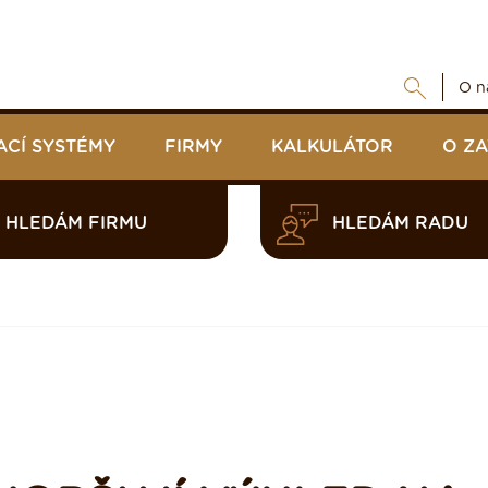
O n
ACÍ SYSTÉMY
FIRMY
KALKULÁTOR
O Z
HLEDÁM FIRMU
HLEDÁM RADU