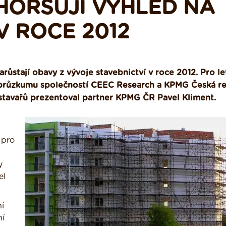
ZHORŠUJÍ VÝHLED NA
V ROCE 2012
růstají obavy z vývoje stavebnictví v roce 2012. Pro le
ky průzkumu společností CEEC Research a KPMG Česká r
 stavařů prezentoval partner KPMG ČR Pavel Kliment.
 pro
y
el
ní
ní