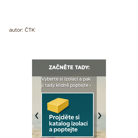
autor: ČTK
ZAČNĚTE TADY:
: Fasády ETICS a
Vyberte si izolaci a pak
Vytvořte si vizualiz
dstatné v kostce ›
ji tady klidně poptejte ›
fasády ›
Previous
Next