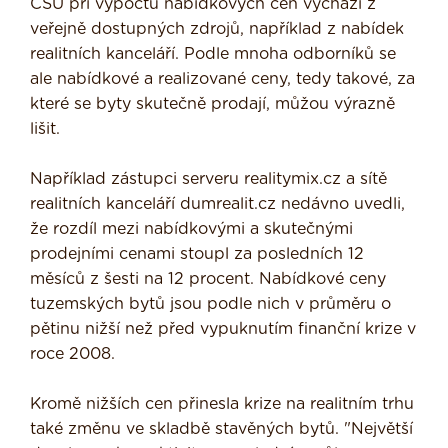
ČSÚ při výpočtu nabídkových cen vychází z
veřejně dostupných zdrojů, například z nabídek
realitních kanceláří. Podle mnoha odborníků se
ale nabídkové a realizované ceny, tedy takové, za
které se byty skutečně prodají, můžou výrazně
lišit.
Například zástupci serveru realitymix.cz a sítě
realitních kanceláří dumrealit.cz nedávno uvedli,
že rozdíl mezi nabídkovými a skutečnými
prodejními cenami stoupl za posledních 12
měsíců z šesti na 12 procent. Nabídkové ceny
tuzemských bytů jsou podle nich v průměru o
pětinu nižší než před vypuknutím finanční krize v
roce 2008.
Kromě nižších cen přinesla krize na realitním trhu
také změnu ve skladbě stavěných bytů. "Největší