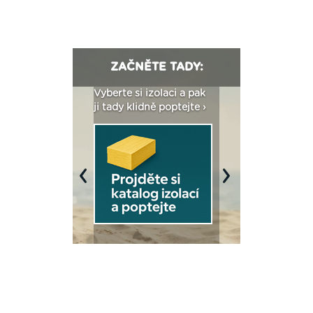
ZAČNĚTE TADY:
: Fasády ETICS a
Vyberte si izolaci a pak
Vytvořte si vizualiz
dstatné v kostce ›
ji tady klidně poptejte ›
fasády ›
Previous
Next