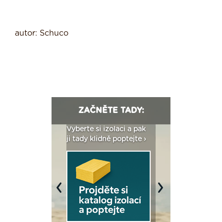
autor: Schuco
ZAČNĚTE TADY:
: Fasády ETICS a
Vyberte si izolaci a pak
Vytvořte si vizualiz
dstatné v kostce ›
ji tady klidně poptejte ›
fasády ›
Previous
Next