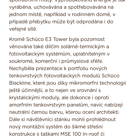
spotřebními místy. Vyprodukovaná energie je tak
vyráběna, uchovávána a spotřebovávána na
jednom místě, například v rodinném domě, v
případě přebytku může být odprodána i do
veřejné sítě.
Kromě Schüco E3 Tower byla pozornost
věnována také dílčím solárně-termickým a
fotovoltaickým systémům, uplatnitelným v
soukromé, komerční i průmyslové sféře.
Nechyběla prezentace k portfoliu nových
tenkovrstvých fotovoltaických modulů Schüco
Blackline, které jsou díky mikromorfní technologii
ještě účinnější, a to nejen ve srovnání s
krystalickými moduly, ale dokonce i oproti
amorfním tenkovrstvým panelům, navíc nabízejí
neutrální černou barvu, kterou ocení architekti.
Dále si návštěvníci stánku mohli prohlédnout
nový montážní systém do šikmé střešní
konstrukce s taškami MSE 100 In-roof či