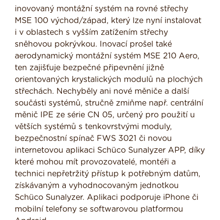
inovovaný montážní systém na rovné střechy
MSE 100 východ/západ, který lze nyní instalovat
i v oblastech s vyšším zatížením střechy
sněhovou pokrývkou. Inovací prošel také
aerodynamický montážní systém MSE 210 Aero,
ten zajišťuje bezpečné připevnění jižně
orientovaných krystalických modulů na plochých
střechách. Nechyběly ani nové měniče a další
součásti systémů, stručně zmiňme např. centrální
měnič IPE ze série CN 05, určený pro použití u
větších systémů s tenkovrstvými moduly,
bezpečnostní spínač FWS 3021 či novou
internetovou aplikaci Schüco Sunalyzer APP, díky
které mohou mít provozovatelé, montéři a
technici nepřetržitý přístup k potřebným datům,
získávaným a vyhodnocovaným jednotkou
Schüco Sunalyzer. Aplikaci podporuje iPhone či
mobilní telefony se softwarovou platformou