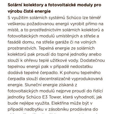
Solární kolektory a fotovoltaické moduly pro
výrobu čisté energie
S využitím solárních systémů Schüco lze téměř
veškerou požadovanou energii vyrobit přímo na
místě, a to prostřednictvím solárních kolektorů a
fotovoltaických modulů umístěných a střeše a
fasádě domu, na střeše garáže či na volných
prostranstvích. Tepelná energie ze solárních
kolektorů pak proudí do topné jednotky anebo
slouží k ohřevu teplé užitkové vody. Dodatečnou
tepelnou energii pak v případě nedostatku
dodává tepelné čerpadlo. K pohonu tepelného
čerpadla slouží decentralizačně vyprodukovaná
energie. Sluneční energie získaná z
fotovoltaických modulů nejprve proudí do řídící
jednotky Schüco E3 Tower, která vyhodnotí, jak
bude nejlépe využita. Elektřina může být v
případě nadbytku v zásobníku prodávána do