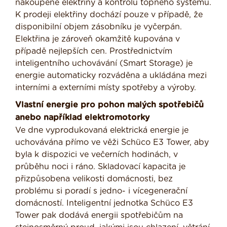
nakoupené elektřiny a kontrolu topného systému.
K prodeji elektřiny dochází pouze v případě, že
disponibilní objem zásobníku je vyčerpán.
Elektřina je zároveň okamžitě kupována v
případě nejlepších cen. Prostřednictvím
inteligentního uchovávání (Smart Storage) je
energie automaticky rozváděna a ukládána mezi
interními a externími místy spotřeby a výroby.
Vlastní energie pro pohon malých spotřebičů
anebo například elektromotorky
Ve dne vyprodukovaná elektrická energie je
uchovávána přímo ve věži Schüco E3 Tower, aby
byla k dispozici ve večerních hodinách, v
průběhu noci i ráno. Skladovací kapacita je
přizpůsobena velikosti domácnosti, bez
problému si poradí s jedno- i vícegenerační
domácností. Inteligentní jednotka Schüco E3
Tower pak dodává energii spotřebičům na