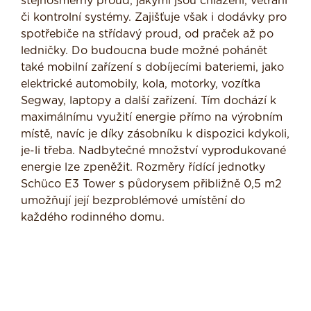
stejnosměrný proud, jakými jsou chlazení, větrání
či kontrolní systémy. Zajišťuje však i dodávky pro
spotřebiče na střídavý proud, od praček až po
ledničky. Do budoucna bude možné pohánět
také mobilní zařízení s dobíjecími bateriemi, jako
elektrické automobily, kola, motorky, vozítka
Segway, laptopy a další zařízení. Tím dochází k
maximálnímu využití energie přímo na výrobním
místě, navíc je díky zásobníku k dispozici kdykoli,
je-li třeba. Nadbytečné množství vyprodukované
energie lze zpeněžit. Rozměry řídící jednotky
Schüco E3 Tower s půdorysem přibližně 0,5 m2
umožňují její bezproblémové umístění do
každého rodinného domu.