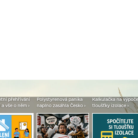
etní přehřívání
Polystyrenová panika
Kalkulačka na výpoče
 a vše o něm ›
naplno zasáhla Česko ›
tloušťky izolace ›