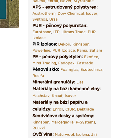
Next
Baumit
,
Enroll
,
Isover
,
Styrotrade
XPS - extrudovaný polystyren:
Austrotherm
,
Dow Chemical
,
Isover
,
Synthos
,
Ursa
PUR - pěnový polyuretan:
Eurothane
,
ITP
,
Jitrans Trade
,
PUR
Izolace
PIR izolace
:
Dekpir
,
Kingspan
,
Powerline
,
PUR Izolace
,
Pama,
Satjam
PE - pěnový polyetylén:
Ekoflex
,
Mirel Trading
,
Fadopex
,
Fastrade
Pěnové sklo
:
Foamglas
,
Ecotechnics
,
Recifa
Minerální granuláty:
Lias
Materiály na bázi kamenné vlny:
Machstav
,
Knauf
,
Isover
Materiály na bázi papíru a
celulózy:
Enroll
,
CIUR
,
Dektrade
Sendvičové desky a systémy:
Kingspan
,
Marcegaglia
,
P-Systems
,
Ruukki
Ovčí vlna:
Naturwool
,
Isolena
,
Jiří