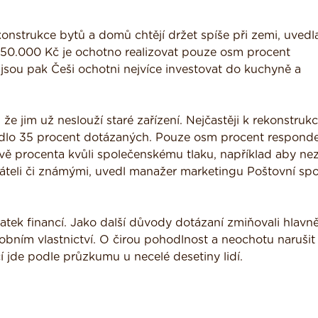
konstrukce bytů a domů chtějí držet spíše při zemi, uvedl
 250.000 Kč je ochotno realizovat pouze osm procent
 jsou pak Češi ochotni nejvíce investovat do kuchyně a
e jim už neslouží staré zařízení. Nejčastěji k rekonstrukc
uvedlo 35 procent dotázaných. Pouze osm procent respond
dvě procenta kvůli společenskému tlaku, například aby nez
eli či známými, uvedl manažer marketingu Poštovní spoř
tek financí. Jako další důvody dotázaní zmiňovali hlavn
obním vlastnictví. O čirou pohodlnost a neochotu narušit 
í jde podle průzkumu u necelé desetiny lidí.