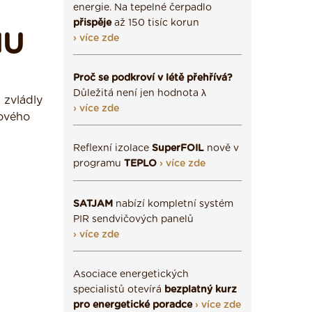
energie. Na tepelné čerpadlo
přispěje
až 150 tisíc korun
MU
› více zde
Proč se podkroví v létě přehřívá?
Důležitá není jen hodnota λ
 zvládly
› více zde
nového
Reflexní izolace
SuperFOIL
nově v
programu
TEPLO
› více zde
SATJAM
nabízí kompletní systém
PIR sendvičových panelů
› více zde
Asociace energetických
specialistů otevírá
bezplatný kurz
pro energetické poradce
› více zde