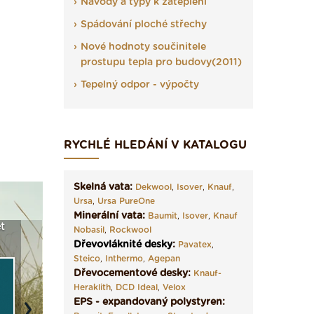
Návody a typy k zateplení
Spádování ploché střechy
Nové hodnoty součinitele
prostupu tepla pro budovy(2011)
Tepelný odpor - výpočty
RYCHLÉ HLEDÁNÍ V KATALOGU
Skelná vata:
Dekwool
,
Isover
,
Knauf
,
Ursa
,
Ursa PureOne
Minerální vata:
Baumit
,
Isover
,
Knauf
t
Seriál: Fasády ETICS a
Vyberte si izolaci a pak
Vytvořte
Nobasil
,
Rockwool
vše podstatné v kostce ›
ji tady klidně poptejte ›
fasády ›
Dřevovláknité desky
:
Pavatex
,
Steico
,
Inthermo
,
Agepan
Dřevocementové desky:
Knauf-
Heraklith
,
DCD Ideal
,
Velox
EPS - expandovaný polystyren: