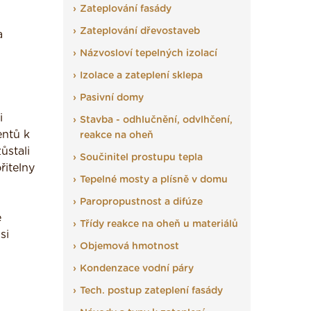
Zateplování fasády
Zateplování dřevostaveb
a
Názvosloví tepelných izolací
Izolace a zateplení sklepa
Pasivní domy
i
Stavba - odhlučnění, odvlhčení,
entů k
reakce na oheň
ůstali
Součinitel prostupu tepla
itelny
Tepelné mosty a plísně v domu
Paropropustnost a difúze
ě
Třídy reakce na oheň u materiálů
si
Objemová hmotnost
Kondenzace vodní páry
Tech. postup zateplení fasády