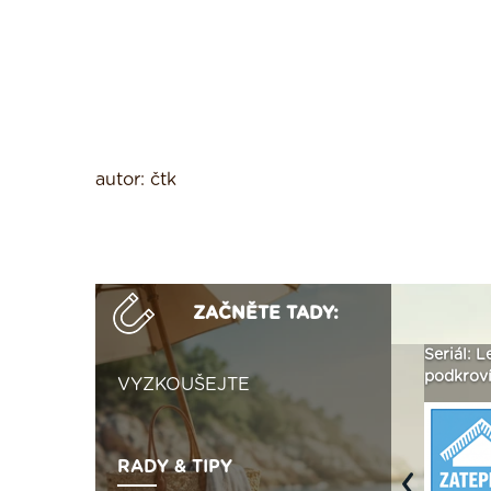
autor: čtk
ZAČNĚTE TADY:
ak
Vytvořte si vizualizaci
Není polystyren? My ho
Seriál: L
 ›
fasády ›
seženeme! ›
podkroví
VYZKOUŠEJTE
RADY & TIPY