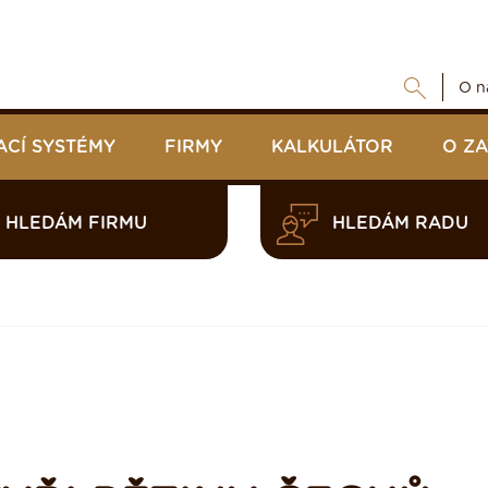
O n
ACÍ SYSTÉMY
FIRMY
KALKULÁTOR
O Z
HLEDÁM FIRMU
HLEDÁM RADU