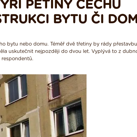
YŘI PĚTINY ČECHŮ
TRUKCI BYTU ČI DO
vého bytu nebo domu. Téměř dvě třetiny by rády přestavbu
htěla uskutečnit nejpozději do dvou let. Vyplývá to z dub
u respondentů.