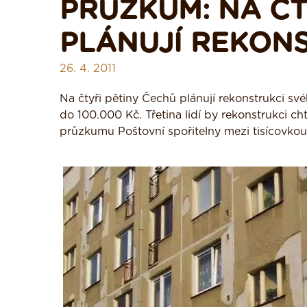
PRŮZKUM: NA ČT
PLÁNUJÍ REKONS
26. 4. 2011
Na čtyři pětiny Čechů plánují rekonstrukci s
do 100.000 Kč. Třetina lidí by rekonstrukci c
průzkumu Poštovní spořitelny mezi tisícovko