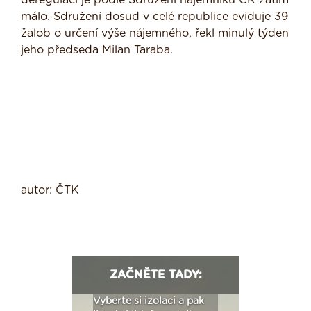
deregulaci je podle Sdružení nájemníků ČR zatím
málo. Sdružení dosud v celé republice eviduje 39
žalob o určení výše nájemného, řekl minulý týden
jeho předseda Milan Taraba.
autor: ČTK
ZAČNĚTE TADY:
: Fasády ETICS a
Vyberte si izolaci a pak
Vytvořte si vizualiz