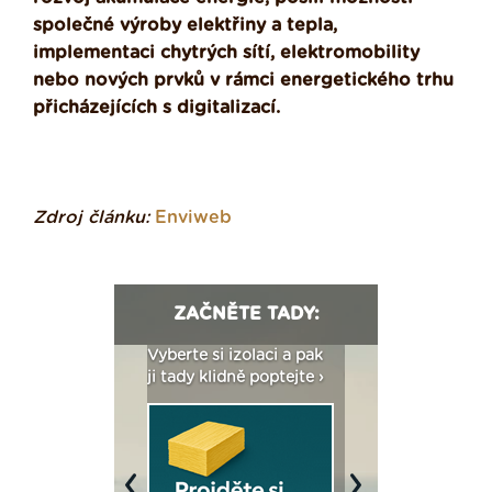
společné výroby elektřiny a tepla,
implementaci chytrých sítí, elektromobility
nebo nových prvků v rámci energetického trhu
přicházejících s digitalizací.
Zdroj článku:
Enviweb
ZAČNĚTE TADY:
: Fasády ETICS a
Vyberte si izolaci a pak
Vytvořte si vizualiz
dstatné v kostce ›
ji tady klidně poptejte ›
fasády ›