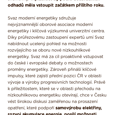
odhadů měla vstoupit začátkem příštího roku.
Svaz moderní energetiky sdružuje
nejvýznamnější oborové asociace moderní
energetiky i klíčová výzkumná univerzitní centra.
Díky průřezovému zastoupení expertů umí Svaz
nabídnout ucelený pohled na možnosti
rozvíjejícího se oboru nové nízkouhlíkové
energetiky. Svaz má za cíl proaktivně vstupovat
do české i evropské debaty o možnostech
proměny energetiky. Zároveň přináší klíčové
impulsy, které zajistí přední pozici ČR v oblasti
vývoje a výroby progresivních technologií. Právě
k příležitostem, které se v oblasti přechodu na
nízkouhlíkovou energetiku otevírají, chce v Česku
vést širokou diskusi zaměřenou na prosazení
opatření, které podpoří
samovýrobu elektřiny,
rozvoj akumulace energie, posílí možnosti