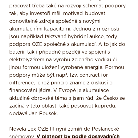
pracovat třeba také na rozvoji schémat podpory
tak, aby investoři měli motivaci budovat
obnovitelné zdroje společně s novými
akumulačními kapacitami. Jednou z možností
jsou například takzvané hybridní aukce, tedy
podpora OZE společně s akumulací. A to jak do
baterií, tak i případně později ve spojení s
elektrolyzérem na výrobu zeleného vodíku či
jinou formou uložení vyrobené energie. Formou
podpory může být např. tzv. contract for
difference, jehož princip známe z diskusí o
financování jádra. V Evropě je akumulace
aktuálně obrovské téma a jsem rád, že Česko se
začíná v této oblasti také posouvat kupředu,"
dodává Jan Fousek.
Novela Lex OZE III nyní zamíří do Poslanecké
sněmovny.
V platnost by podle dosavadních