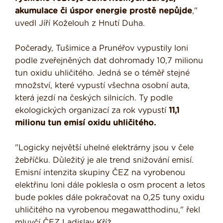
akumulace či úspor energie prostě nepůjde
,"
uvedl Jíří Koželouh z Hnutí Duha.
Počerady, Tušimice a Prunéřov vypustily loni
podle zveřejněných dat dohromady 10,7 milionu
tun oxidu uhličitého. Jedná se o téměř stejné
množství, které vypustí všechna osobní auta,
která jezdí na českých silnicích. Ty podle
ekologických organizací za rok vypustí
11,1
milionu tun emisí oxidu uhličitého.
"Logicky největší uhelné elektrárny jsou v čele
žebříčku. Důležitý je ale trend snižování emisí.
Emisní intenzita skupiny ČEZ na vyrobenou
elektřinu loni dále poklesla o osm procent a letos
bude pokles dále pokračovat na 0,25 tuny oxidu
uhličitého na vyrobenou megawatthodinu," řekl
mluvčí ČEZ Ladislav Kříž.