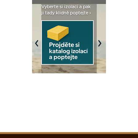
: Fasády ETICS a
Vyberte si izolaci a pak
Vytvořte si vizualiz
dstatné v kostce ›
ji tady klidně poptejte ›
fasády ›
Previous
Next