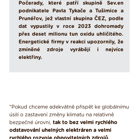
Počerady, které patří skupině Sev.en
podnikatele Pavla Tykače a Tušimice a
Prunéřov, jež vlastní skupina ČEZ, podle
dat vypustily v roce 2023 dohromady
přes deset milionu tun oxidu uhličitého.
Energetické firmy v reakci upozornily, že
zmíněné zdroje vyrábějí i nejvíce
elektřiny.
"Pokud chceme adekvátně přispět ke globálnímu
úsilí o zastavení změny klimatu na relativně
bezpečné úrovni,
tak to bez velmi rychlého
odstavování uhelných elektráren a velmi
rychlého rozvoje obnovitelných zdrojů,