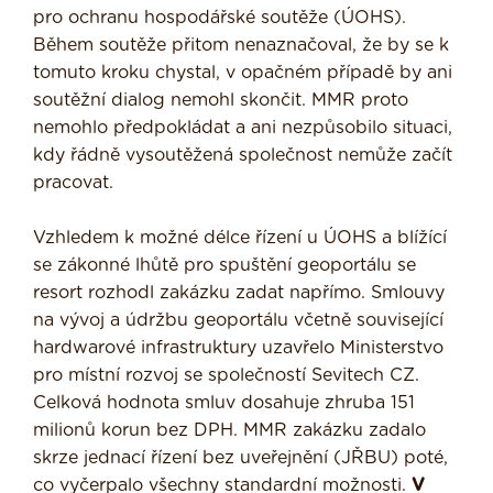
pro ochranu hospodářské soutěže (ÚOHS).
Během soutěže přitom nenaznačoval, že by se k
tomuto kroku chystal, v opačném případě by ani
soutěžní dialog nemohl skončit. MMR proto
nemohlo předpokládat a ani nezpůsobilo situaci,
kdy řádně vysoutěžená společnost nemůže začít
pracovat.
Vzhledem k možné délce řízení u ÚOHS a blížící
se zákonné lhůtě pro spuštění geoportálu se
resort rozhodl zakázku zadat napřímo. Smlouvy
na vývoj a údržbu geoportálu včetně související
hardwarové infrastruktury uzavřelo Ministerstvo
pro místní rozvoj se společností Sevitech CZ.
Celková hodnota smluv dosahuje zhruba 151
milionů korun bez DPH. MMR zakázku zadalo
skrze jednací řízení bez uveřejnění (JŘBU) poté,
co vyčerpalo všechny standardní možnosti.
V