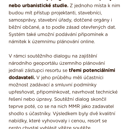
nebo urbanistické studie.
Z jednoho místa k nim
budou mít přístup projektanti, stavebníci,
samosprávy, stavební úřady, dotčené orgány i
běžní občané, a to podle zásad otevřených dat.
Systém také umožní podávání připomínek a
námitek k územnímu plánování online.
V rámci soutěžního dialogu na zajištění
národního geoportálu územního plánování
jednali zástupci resortu se
třemi potenciálními
dodavateli.
V jeho průběhu měli účastníci
možnost zadávací a smluvní podmínky
upřesňovat, připomínkovat, navrhovat technické
řešení nebo úpravy. Soutěžní dialog skončil
teprve poté, co se na nich MMR jako zadavatel
shodlo s účastníky. Výsledkem byly dvě kvalitní
nabídky, které vyhovovaly i cenou, resort se
proto chystal vyhlásit vítěze soutěže.