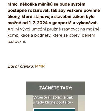
rámci několika milníků se bude systém
postupně rozšiřovat, tak aby veškeré povinné
úkony, které stanovuje stavební zákon bylo
možné od 1. 7. 2024 v geoportálu vykonávat.
Agilní vývoj umožní pružně reagovat na možné
komplikace a podněty, které se objeví během
testování.
Zdroj článku:
MMR
ZAČNĚTE TADY:
: Fasády ETICS a
Vyberte si izolaci a pak
Vytvořte si vizualiz
dstatné v kostce ›
ji tady klidně poptejte ›
fasády ›