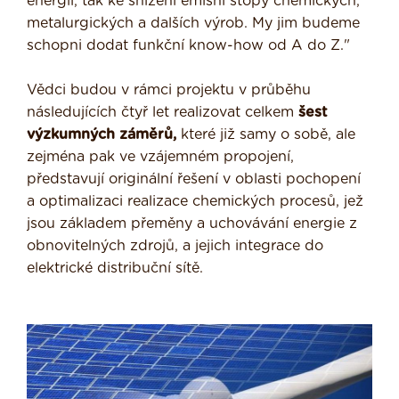
energií, tak ke snížení emisní stopy chemických,
metalurgických a dalších výrob. My jim budeme
schopni dodat funkční know-how od A do Z."
Vědci budou v rámci projektu v průběhu
následujících čtyř let realizovat celkem
šest
výzkumných záměrů,
které již samy o sobě, ale
zejména pak ve vzájemném propojení,
představují originální řešení v oblasti pochopení
a optimalizaci realizace chemických procesů, jež
jsou základem přeměny a uchovávání energie z
obnovitelných zdrojů, a jejich integrace do
elektrické distribuční sítě.