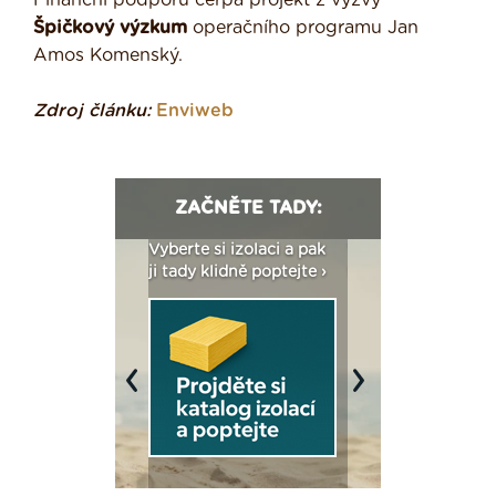
Finanční podporu čerpá projekt z výzvy
Špičkový výzkum
operačního programu Jan
Amos Komenský.
Zdroj článku:
Enviweb
ZAČNĚTE TADY:
: Fasády ETICS a
Vyberte si izolaci a pak
Vytvořte si vizualiz
dstatné v kostce ›
ji tady klidně poptejte ›
fasády ›
Previous
Next