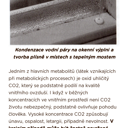
Kondenzace vodní páry na okenní výplni a
tvorba plísně v místech s tepelným mostem
Jedním z hlavních metabolitů (látek vznikajících
při metabolických procesech) je oxid uhličitý
CO2, který se podstatně podílí na kvalitě
vnitřního ovzduší. I když v běžných
koncentracích ve vnitřním prostředí není CO2
životu nebezpečný, podstatně ovlivňuje pohodu
člověka. Vysoké koncentrace CO2 způsobují
únavu, ospalost, letargii, případně nevolnost.
V