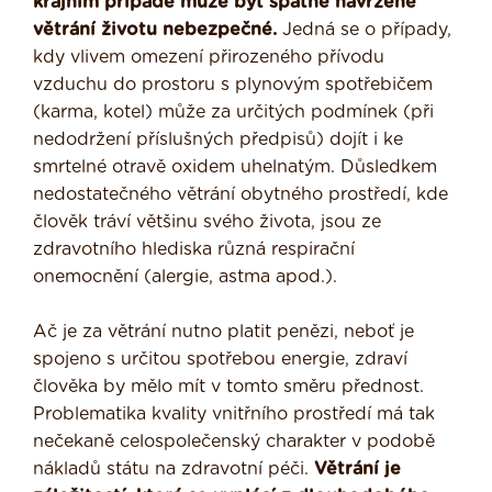
krajním případě může být špatně navržené
větrání životu nebezpečné.
Jedná se o případy,
kdy vlivem omezení přirozeného přívodu
vzduchu do prostoru s plynovým spotřebičem
(karma, kotel) může za určitých podmínek (při
nedodržení příslušných předpisů) dojít i ke
smrtelné otravě oxidem uhelnatým. Důsledkem
nedostatečného větrání obytného prostředí, kde
člověk tráví většinu svého života, jsou ze
zdravotního hlediska různá respirační
onemocnění (alergie, astma apod.).
Ač je za větrání nutno platit penězi, neboť je
spojeno s určitou spotřebou energie, zdraví
člověka by mělo mít v tomto směru přednost.
Problematika kvality vnitřního prostředí má tak
nečekaně celospolečenský charakter v podobě
nákladů státu na zdravotní péči.
Větrání je