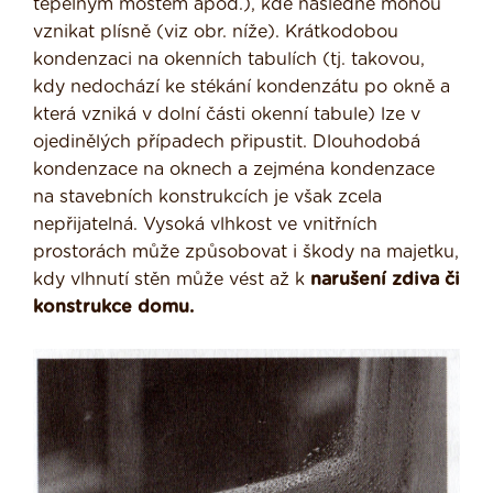
tepelným mostem apod.), kde následně mohou
vznikat plísně (viz obr. níže). Krátkodobou
kondenzaci na okenních tabulích (tj. takovou,
kdy nedochází ke stékání kondenzátu po okně a
která vzniká v dolní části okenní tabule) lze v
ojedinělých případech připustit. Dlouhodobá
kondenzace na oknech a zejména kondenzace
na stavebních konstrukcích je však zcela
nepřijatelná. Vysoká vlhkost ve vnitřních
prostorách může způsobovat i škody na majetku,
kdy vlhnutí stěn může vést až k
narušení zdiva či
konstrukce domu.