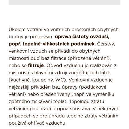
Úkolem větrání ve vnitřních prostorách obytných
budov je především
úprava čistoty ovzduší,
popř. tepelně-vlhkostních podmínek.
Čerstvý,
venkovní vzduch se přivádí do obytných
místností buď bez filtrace (přirozené větrání),
nebo se
filtruje
. Odvod vzduchu je realizován z
místností s hlavními zdroji znečišťujících látek
(kuchyně, koupelny, WC). Venkovní vzduch je
nejčastěji přiváděn bez úpravy (podtlakové
větrání) nebo předehřívaný (např. ve výměníku
zpětného získávání tepla). Tepelnou ztrátu
větráním pak hradí otopná soustava. V některých
případech se pro úhradu tepelné ztráty větráním
používá ohřívač vzduchu.