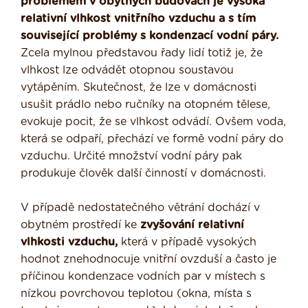
problémem v obytných budovách je vysoká
relativní vlhkost vnitřního vzduchu a s tím
související problémy s kondenzací vodní páry.
Zcela mylnou představou řady lidí totiž je, že
vlhkost lze odvádět otopnou soustavou
vytápěním. Skutečnost, že lze v domácnosti
usušit prádlo nebo ručníky na otopném tělese,
evokuje pocit, že se vlhkost odvádí. Ovšem voda,
která se odpaří, přechází ve formě vodní páry do
vzduchu. Určité množství vodní páry pak
produkuje člověk další činností v domácnosti.
V případě nedostatečného větrání dochází v
obytném prostředí ke
zvyšování relativní
vlhkosti vzduchu,
která v případě vysokých
hodnot znehodnocuje vnitřní ovzduší a často je
příčinou kondenzace vodních par v místech s
nízkou povrchovou teplotou (okna, místa s