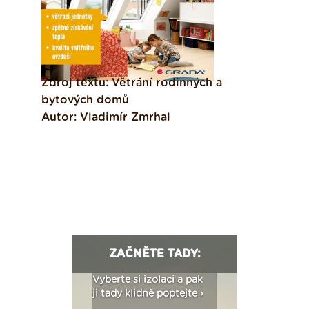
Zdroj textu: Větrání rodinných a
bytových domů
Autor: Vladimír Zmrhal
ZAČNĚTE TADY:
: Fasády ETICS a
Vyberte si izolaci a pak
Vytvořte si vizualiz
dstatné v kostce ›
ji tady klidně poptejte ›
fasády ›