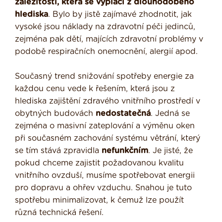
záležitostí, která se vyplácí z dlouhodobého
hlediska
. Bylo by jistě zajímavé zhodnotit, jak
vysoké jsou náklady na zdravotní péči jedinců,
zejména pak dětí, majících zdravotní problémy v
podobě respiračních onemocnění, alergií apod.
Současný trend snižování spotřeby energie za
každou cenu vede k řešením, která jsou z
hlediska zajištění zdravého vnitřního prostředí v
obytných budovách
nedostatečná
. Jedná se
zejména o masivní zateplování a výměnu oken
při současném zachování systému větrání, který
se tím stává zpravidla
nefunkčním
. Je jisté, že
pokud chceme zajistit požadovanou kvalitu
vnitřního ovzduší, musíme spotřebovat energii
pro dopravu a ohřev vzduchu. Snahou je tuto
spotřebu minimalizovat, k čemuž lze použít
různá technická řešení.