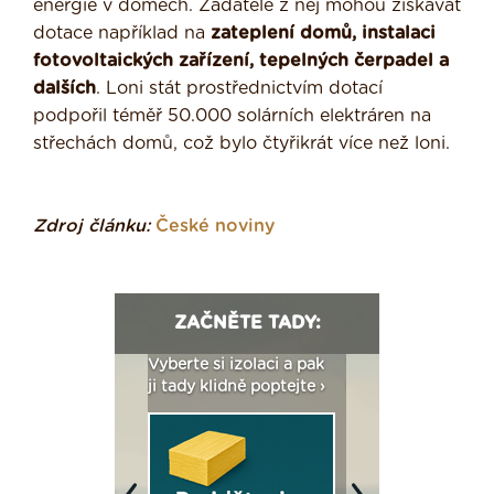
energie v domech. Žadatelé z něj mohou získávat
dotace například na
zateplení domů, instalaci
fotovoltaických zařízení, tepelných čerpadel a
dalších
. Loni stát prostřednictvím dotací
podpořil téměř 50.000 solárních elektráren na
střechách domů, což bylo čtyřikrát více než loni.
Zdroj článku:
České noviny
ZAČNĚTE TADY:
: Fasády ETICS a
Vyberte si izolaci a pak
Vytvořte si vizualiz
dstatné v kostce ›
ji tady klidně poptejte ›
fasády ›