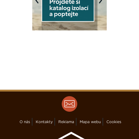
Previous
Next
O nás
Kontakty
Reklama
Mapa webu
Cookies