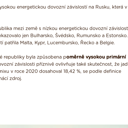
ysokou energetickou dovozní závislostí na Rusku, která v
blika mezi země s nízkou energetickou dovozní závislostí
vykazovalo jen Bulharsko, Švédsko, Rumunsko a Estonsko.
tí patřila Malta, Kypr, Lucembursko, Řecko a Belgie.
ké republiky byla způsobena p
oměrně vysokou primární
ozní závislosti příznivě ovlivňuje také skutečnost, že ja
mixu v roce 2020 dosahoval 18,42 %, se podle definice
ácí zdroj.