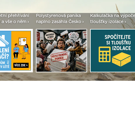
etní přehřívání
Polystyrenová panika
Kalkulačka na výpoče
 a vše o něm ›
naplno zasáhla Česko ›
tloušťky izolace ›