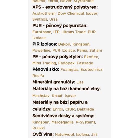
Baumit
,
Enroll
,
Isover
,
Styrotrade
XPS - extrudovaný polystyren:
Austrotherm
,
Dow Chemical
,
Isover
,
Synthos
,
Ursa
PUR - pěnový polyuretan:
Eurothane
,
ITP
,
Jitrans Trade
,
PUR
Izolace
PIR izolace
:
Dekpir
,
Kingspan
,
Powerline
,
PUR Izolace
,
Pama,
Satjam
PE - pěnový polyetylén:
Ekoflex
,
Mirel Trading
,
Fadopex
,
Fastrade
Pěnové sklo
:
Foamglas
,
Ecotechnics
,
Recifa
Minerální granuláty:
Lias
Materiály na bázi kamenné vlny:
Machstav
,
Knauf
,
Isover
Materiály na bázi papíru a
celulózy:
Enroll
,
CIUR
,
Dektrade
Sendvičové desky a systémy:
Kingspan
,
Marcegaglia
,
P-Systems
,
Ruukki
Ovčí vlna:
Naturwool
,
Isolena
,
Jiří