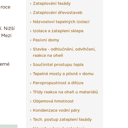
Zateplování fasády
 roce
Zateplování dřevostaveb
Názvosloví tepelných izolací
. Nižší
Izolace a zateplení sklepa
 Mezi
Pasivní domy
Stavba - odhlučnění, odvlhčení,
reakce na oheň
derné
Součinitel prostupu tepla
Tepelné mosty a plísně v domu
Paropropustnost a difúze
Třídy reakce na oheň u materiálů
Objemová hmotnost
Kondenzace vodní páry
Tech. postup zateplení fasády