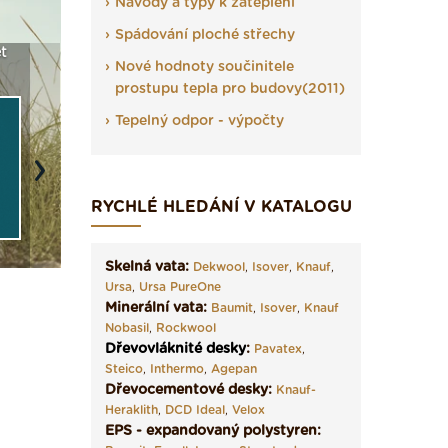
Návody a typy k zateplení
Spádování ploché střechy
t
Seriál: Fasády ETICS a
Vyberte si izolaci a pak
Vytvořte
Nové hodnoty součinitele
vše podstatné v kostce ›
ji tady klidně poptejte ›
fasády ›
prostupu tepla pro budovy(2011)
Tepelný odpor - výpočty
Next
RYCHLÉ HLEDÁNÍ V KATALOGU
Skelná vata:
Dekwool
,
Isover
,
Knauf
,
Ursa
,
Ursa PureOne
Minerální vata:
Baumit
,
Isover
,
Knauf
Nobasil
,
Rockwool
Dřevovláknité desky
:
Pavatex
,
Steico
,
Inthermo
,
Agepan
Dřevocementové desky:
Knauf-
Heraklith
,
DCD Ideal
,
Velox
EPS - expandovaný polystyren: