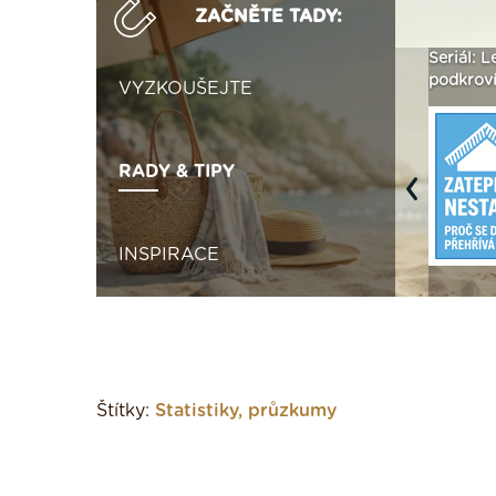
ZAČNĚTE TADY:
ak
Vytvořte si vizualizaci
Není polystyren? My ho
Seriál: L
 ›
fasády ›
seženeme! ›
podkroví
VYZKOUŠEJTE
RADY & TIPY
Previous
INSPIRACE
Štítky:
Statistiky, průzkumy