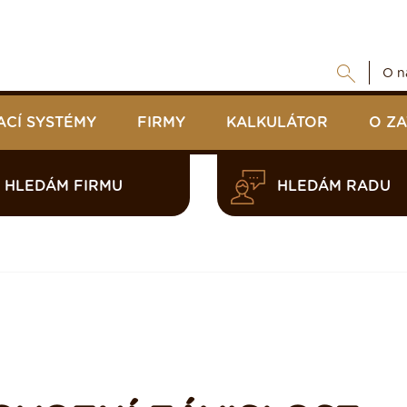
O n
ACÍ SYSTÉMY
FIRMY
KALKULÁTOR
O Z
HLEDÁM FIRMU
HLEDÁM RADU