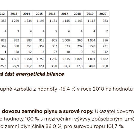
á část energetická bilance
tupně vzrostla z hodnoty -15,4 % v roce 2010 na hodnotu 
a dovozu zemního plynu a surové ropy.
Ukazatel dovozn
kolo hodnoty 100 % s meziročními výkyvy způsobenými zm
o zemní plyn činila 86,0 %, pro surovou ropu 101,7 %.