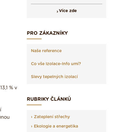
Více zde
PRO ZÁKAZNÍKY
Naše reference
Co vše Izolace-Info umí?
Slevy tepelných izolací
13,1 % v
RUBRIKY ČLÁNKŮ
í
Zateplení střechy
ěnou
Ekologie a energetika