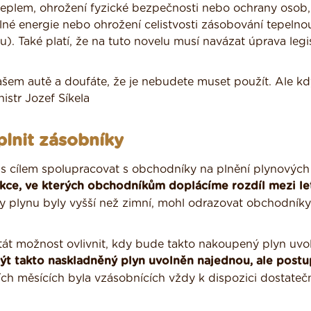
teplem, ohrožení fyzické bezpečnosti nebo ochrany osob,
né energie nebo ohrožení celistvosti zásobování tepelno
u). Také platí, že na tuto novelu musí navázat úprava legi
ašem autě a doufáte, že je nebudete muset použít. Ale kd
nistr Jozef Síkela
lnit zásobníky
s cílem spolupracovat s obchodníky na plnění plynových
ukce, ve kterých obchodníkům doplácíme rozdíl mezi le
ceny plynu byly vyšší než zimní, mohl odrazovat obchodník
át možnost ovlivnit, kdy bude takto nakoupený plyn uvo
t takto naskladněný plyn uvolněn najednou, ale post
ích měsících byla vzásobnících vždy k dispozici dostateč