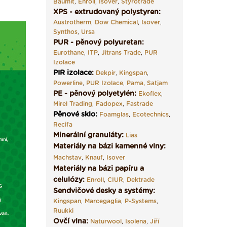
Baumit
,
Enroll
,
Isover
,
Styrotrade
XPS - extrudovaný polystyren:
Austrotherm
,
Dow Chemical
,
Isover
,
Synthos
,
Ursa
PUR - pěnový polyuretan:
Eurothane
,
ITP
,
Jitrans Trade
,
PUR
Izolace
PIR izolace
:
Dekpir
,
Kingspan
,
Powerline
,
PUR Izolace
,
Pama,
Satjam
PE - pěnový polyetylén:
Ekoflex
,
Mirel Trading
,
Fadopex
,
Fastrade
Pěnové sklo
:
Foamglas
,
Ecotechnics
,
Recifa
Minerální granuláty:
Lias
Materiály na bázi kamenné vlny:
Machstav
,
Knauf
,
Isover
Materiály na bázi papíru a
celulózy:
Enroll
,
CIUR
,
Dektrade
Sendvičové desky a systémy:
Kingspan
,
Marcegaglia
,
P-Systems
,
Ruukki
Ovčí vlna:
Naturwool
,
Isolena
,
Jiří