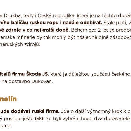
 Družba, tedy i Česká republika, která je na těchto dod
ího balíčku ruskou ropu i nadále odebírat.
Stále platí,
vé zdroje v co nejkratší době.
Během cca 2 let se předp
uzemské rafinerie by tak mohly být následně plně zásobov
neruských zdrojů.
itelů firmu Škoda JS
, která je důležitou součástí českého
ké na dostavbě Dukovan.
melín
ude dodávat ruská firma.
Jde o další významný krok k po
 posiluje ještě fakt, že byli vybráni hned dva dodavatelé,
tome.