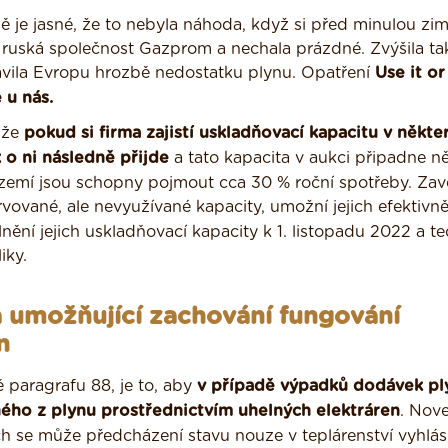
ě je jasné, že to nebyla náhoda, když si před minulou zi
ruská společnost Gazprom a nechala prázdné. Zvýšila tak
stavila Evropu hrozbě nedostatku plynu. Opatření
Use it or
 u nás.
 že
pokud si firma zajistí uskladňovací kapacitu v někte
 o ni následně přijde
a tato kapacita v aukci připadne 
zemí jsou schopny pojmout cca 30 % roční spotřeby. Zav
rvované, ale nevyužívané kapacity, umožní jejich efektivně
nění jejich uskladňovací kapacity k 1. listopadu 2022 a te
iky.
 umožňující zachování fungování
n
 paragrafu 88, je to, aby
v případě výpadků dodávek pl
ého z plynu prostřednictvím uhelných elektráren
. Nove
 se může předcházení stavu nouze v teplárenství vyhlás