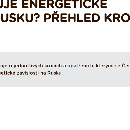
UJE ENERGETICKÉ
RUSKU? PŘEHLED KR
je o jednotlivých krocích a opatřeních, kterými se Če
etické závislosti na Rusku.