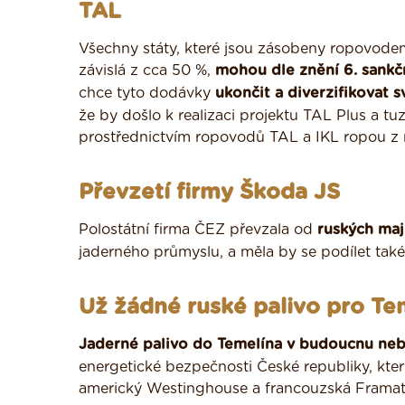
TAL
Všechny státy, které jsou zásobeny ropovodem
závislá z cca 50 %,
mohou dle znění 6. sankčn
chce tyto dodávky
ukončit a diverzifikovat s
že by došlo k realizaci projektu TAL Plus a t
prostřednictvím ropovodů TAL a IKL ropou z 
Převzetí firmy Škoda JS
Polostátní firma ČEZ převzala od
ruských maj
jaderného průmyslu, a měla by se podílet ta
Už žádné ruské palivo pro Te
Jaderné palivo do Temelína v budoucnu neb
energetické bezpečnosti České republiky, který
americký Westinghouse a francouzská Frama