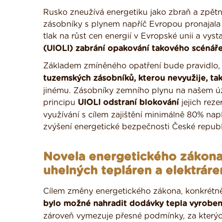
Rusko zneužívá energetiku jako zbraň a zpětn
zásobníky s plynem napříč Evropou pronajala 
tlak na růst cen energií v Evropské unii a vy
(UIOLI) zabrání opakování takového scénáře
Základem zmíněného opatření bude pravidlo,
tuzemských zásobníků, kterou nevyužije, tak
jinému. Zásobníky zemního plynu na našem ú
principu
UIOLI odstraní blokování
jejich reze
využívání s cílem zajištění minimálně 80% napl
zvýšení energetické bezpečnosti České republ
Novela energetického zákona
uhelných tepláren a elektráre
Cílem změny energetického zákona, konkrétně
bylo možné nahradit dodávky tepla vyroben
zároveň vymezuje přesné podmínky, za kterých