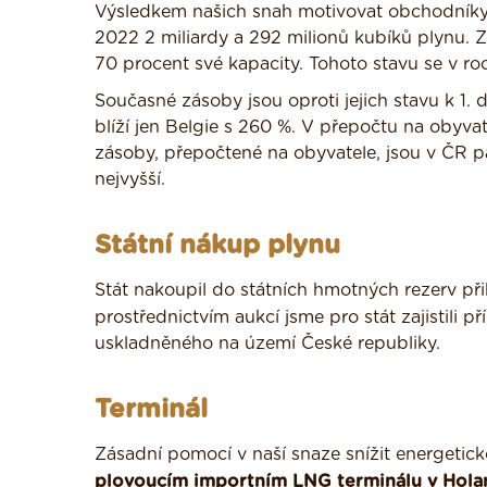
Výsledkem našich snah motivovat obchodníky 
2022 2 miliardy a 292 milionů kubíků plynu. 
70 procent své kapacity. Tohoto stavu se v ro
Současné zásoby jsou oproti jejich stavu k 1.
blíží jen Belgie s 260 %. V přepočtu na obyvat
zásoby, přepočtené na obyvatele, jsou v ČR pá
nejvyšší.
Státní nákup plynu
Stát nakoupil do státních hmotných rezerv př
prostřednictvím aukcí jsme pro stát zajistili 
uskladněného na území České republiky.
Terminál
Zásadní pomocí v naší snaze snížit energetic
plovoucím importním LNG terminálu v Hola