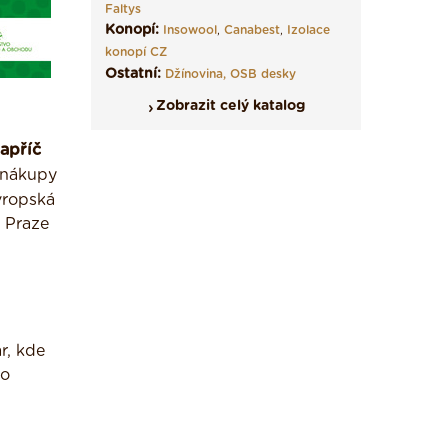
Faltys
Konopí:
Insowool
,
Canabest
,
Izolace
konopí CZ
Ostatní:
Džínovina,
OSB desky
Zobrazit celý katalog
apříč
é nákupy
vropská
v Praze
r, kde
lo