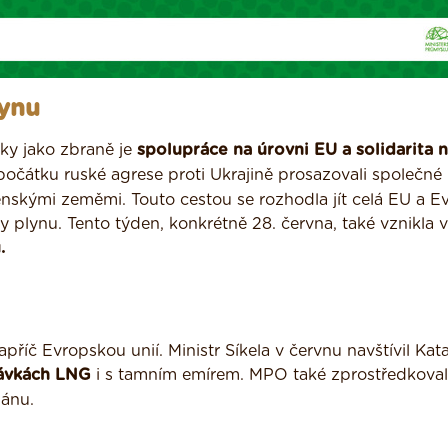
ynu
ky jako zbraně je
spolupráce na úrovni EU a solidarita n
počátku ruské agrese proti Ukrajině prosazovali společn
enskými zeměmi. Touto cestou se rozhodla jít celá EU a E
 plynu. Tento týden, konkrétně 28. června, také vznikla 
.
íč Evropskou unií. Ministr Síkela v červnu navštívil Kata
ávkách LNG
i s tamním emírem. MPO také zprostředkova
ánu.