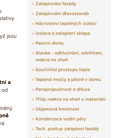
Zateplování fasády
u
Zateplování dřevostaveb
slativy
Názvosloví tepelných izolací
Izolace a zateplení sklepa
yž jsou
Pasivní domy
Stavba - odhlučnění, odvlhčení,
reakce na oheň
Součinitel prostupu tepla
Tepelné mosty a plísně v domu
tní a
Paropropustnost a difúze
y od
Třídy reakce na oheň u materiálů
lněný
Objemová hmotnost
upně
Kondenzace vodní páry
ná
Tech. postup zateplení fasády