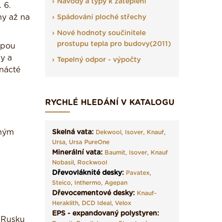
Návody a typy k zateplení
 6.
ny až na
Spádování ploché střechy
Nové hodnoty součinitele
prostupu tepla pro budovy(2011)
opou
py a
Tepelný odpor - výpočty
enácté
RYCHLÉ HLEDÁNÍ V KATALOGU
ěným
Skelná vata:
Dekwool
,
Isover
,
Knauf
,
Ursa
,
Ursa PureOne
Minerální vata:
Baumit
,
Isover
,
Knauf
Nobasil
,
Rockwool
Dřevovláknité desky
:
Pavatex
,
Steico
,
Inthermo
,
Agepan
Dřevocementové desky:
Knauf-
Heraklith
,
DCD Ideal
,
Velox
EPS - expandovaný polystyren:
a Rusku