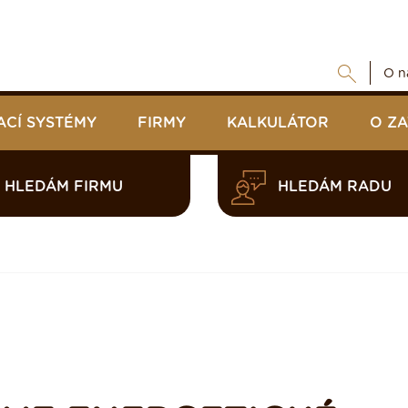
O n
ACÍ SYSTÉMY
FIRMY
KALKULÁTOR
O Z
HLEDÁM FIRMU
HLEDÁM RADU