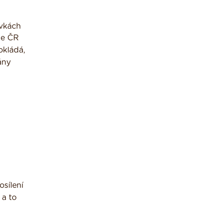
ávkách
 že ČR
okládá,
ány
sílení
 a to