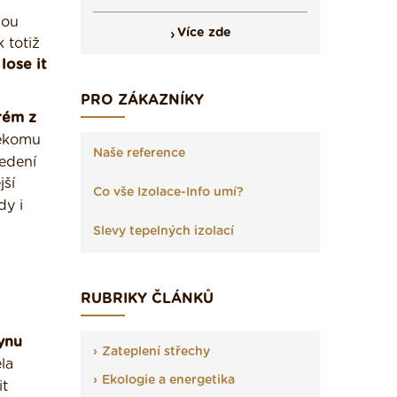
mou
Více zde
 totiž
 lose it
PRO ZÁKAZNÍKY
rém z
někomu
Naše reference
edení
jší
Co vše Izolace-Info umí?
dy i
Slevy tepelných izolací
RUBRIKY ČLÁNKŮ
ynu
Zateplení střechy
la
Ekologie a energetika
it