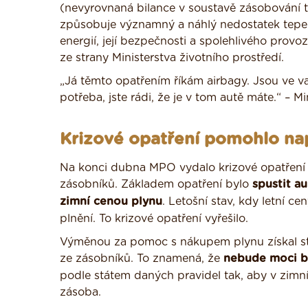
(nevyrovnaná bilance v soustavě zásobování 
způsobuje významný a náhlý nedostatek tepel
energií, její bezpečnosti a spolehlivého provoz
ze strany Ministerstva životního prostředí.
„Já těmto opatřením říkám airbagy. Jsou ve v
potřeba, jste rádi, že je v tom autě máte.“ – Mi
Krizové opatření pomohlo nap
Na konci dubna MPO vydalo krizové opatření 
zásobníků. Základem opatření bylo
spustit a
zimní cenou plynu
. Letošní stav, kdy letní 
plnění. To krizové opatření vyřešilo.
Výměnou za pomoc s nákupem plynu získal st
ze zásobníků. To znamená, že
nebude moci bý
podle státem daných pravidel tak, aby v zimn
zásoba.