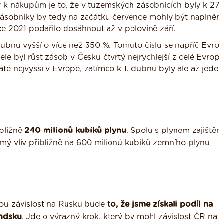
k nákupům je to, že v tuzemských zásobnících byly k 27.
Zásobníky by tedy na začátku července mohly být naplně
ce 2021 podařilo dosáhnout až v polovině září.
 dubnu vyšší o více než 350 %. Tomuto číslu se napříč Evr
ele byl růst zásob v Česku čtvrtý nejrychlejší z celé Evro
té nejvyšší v Evropě, zatímco k 1. dubnu byly ale až jed
ibližně
240 milionů kubíků plynu
. Spolu s plynem zajišt
přímý vliv přibližně na 600 milionů kubíků zemního plynu
kou závislost na Rusku bude
to, že jsme získali podíl na
ndsku
. Jde o výrazný krok, který by mohl závislost ČR n