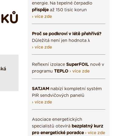
energie. Na tepelné čerpadlo
přispěje
až 150 tisíc korun
OKŮ
› více zde
Proč se podkroví v létě přehřívá?
Důležitá není jen hodnota λ
› více zde
Reflexní izolace
SuperFOIL
nově v
ská
programu
TEPLO
› více zde
SATJAM
nabízí kompletní systém
PIR sendvičových panelů
› více zde
Asociace energetických
specialistů otevírá
bezplatný kurz
pro energetické poradce
› více zde