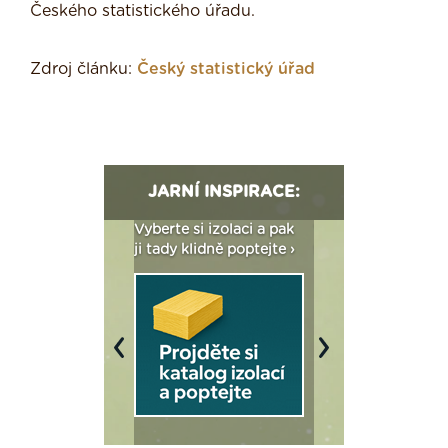
Českého statistického úřadu.
Zdroj článku:
Český statistický úřad
JARNÍ INSPIRACE:
: Fasády ETICS a
Vyberte si izolaci a pak
Vytvořte si vizualiz
dstatné v kostce ›
ji tady klidně poptejte ›
fasády ›
Previous
Next