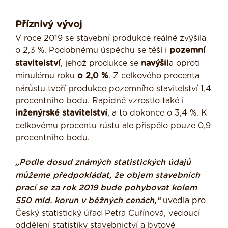
Příznivý vývoj
V roce 2019 se stavební produkce reálně zvýšila
o 2,3 %. Podobnému úspěchu se těší i
pozemní
stavitelství
, jehož produkce se
navýšil
a oproti
minulému roku
o 2,0 %
. Z celkového procenta
nárůstu tvoří produkce pozemního stavitelství 1,4
procentního bodu. Rapidně vzrostlo také i
inženýrské stavitelství
, a to dokonce o 3,4 %. K
celkovému procentu růstu ale přispělo pouze 0,9
procentního bodu.
„Podle dosud známých statistických údajů
můžeme předpokládat, že objem stavebních
prací se za rok 2019 bude pohybovat kolem
550 mld. korun v běžných cenách,“
uvedla pro
Český statistický úřad Petra Cuřínová, vedoucí
oddělení statistiky stavebnictví a bytové