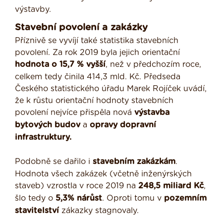
výstavby.
Stavební povolení a zakázky
Příznivě se vyvíjí také statistika stavebních
povolení. Za rok 2019 byla jejich orientační
hodnota o 15,7 % vyšší
, než v předchozím roce,
celkem tedy činila 414,3 mld. Kč. Předseda
Českého statistického úřadu Marek Rojíček uvádí,
že k růstu orientační hodnoty stavebních
povolení nejvíce přispěla nová
výstavba
bytových budov
a
opravy dopravní
infrastruktury.
Podobně se dařilo i
stavebním zakázkám
.
Hodnota všech zakázek (včetně inženýrských
staveb) vzrostla v roce 2019 na
248,5 miliard Kč
,
šlo tedy o
5,3% nárůst
. Oproti tomu v
pozemním
stavitelství
zákazky stagnovaly.