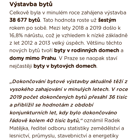
Výstavba bytů
Celkově byla v minulém roce zahájena výstavba
38 677 bytů
. Tato hodnota roste už
šestým
rokem po sobě. Mezi lety 2018 a 2019 došlo k
16,8% nárůstu, což je vzhledem k nízké základně
z let 2012 a 2013 velký úspěch. Většinu těchto
nových bytů tvoří
byty v rodinných domech
a
domy mimo Prahu
. V Praze se naopak staví
nejčastěji
byty v bytových domech
.
„Dokončování bytové výstavby aktuálně těží z
vysokého zahajování v minulých letech. V roce
2019 počet dokončených bytů přesáhl 36 tisíc
a přiblížil se hodnotám z období
konjunkturních let, kdy bylo dokončováno
řádově kolem 40 tisíc bytů,“
oznámil Radek
Matějka, ředitel odboru statistiky zemědělství a
lesnictví, průmyslu, stavebnictví a energetiky