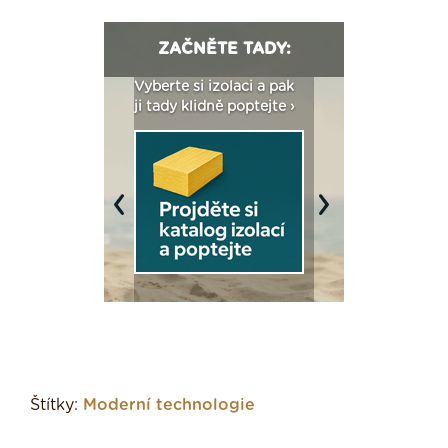
ZAČNĚTE TADY:
: Fasády ETICS a
Vyberte si izolaci a pak
Vytvořte si vizualiz
dstatné v kostce ›
ji tady klidně poptejte ›
fasády ›
Previous
Next
Štítky:
Moderní technologie