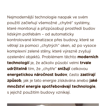
Nejmodernější technologie naopak ve svém
použití začleňují všemožné „chytré“ systémy,
které monitorují a přizpůsobují prostředí budov
lidským potřebám – od automaticky
kontrolované klimatizace přes budovy, které se
větrají za pomoci „chytrých“ oken, až po vysoce
komplexní zelené stěny, které výrazně zvyšují
ozelenění objektů. Problémem těchto
moderních
technologií
je, že ačkoliv působí velmi
trvale
udržitelně
tím, že „chytře“
snižují
celkovou
energetickou náročnost budov
, často
zastírají
způsob
, jak je tato energie získávána anebo
jaké
množství energie spotřebovávají technologie
,
s jejichž použitím budovy vznikají.