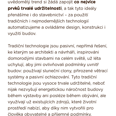
uvědomělý trend si žádá zapojit
co nejvíce
prvků trvalé udržitelnosti
, a tak tyto ideály
přenášíme i do stavebnictví – za použití
tradičních i nejmodernějších technologií
automatizujeme a ovládáme design, konstrukci i
využití budov.
Tradiční technologie jsou pasivní, nepřímá řešení,
ke kterým se architekti a návrháři, inspirováni
domorodými stavbami na celém světě, už léta
uchylují, aby jimi ovlivňovali podmínky uvnitř
budov: používají sluneční clony, přirozené větrací
systémy a pasivní ochlazování. Tyto tradiční
technologie jsou vysoce trvale udržitelné, neboť
nijak nezvyšují energetickou náročnost budovy
během výstavby ani posléze během obývání, ale
využívají už existujících zdrojů, které životní
prostředí nabízí, aby díky nim vytvořili pro
člověka obyvatelné a příjemné podmínky.