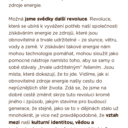
zdroje energie.
Možná
jsme svědky další revoluce
. Revoluce,
která se ubírá k vyvážení potřeb naší společnosti
získáváním energie ze zdrojů, které jsou
obnovitelné a trvale udržitelné – ze slunce, větru,
vody a země. V získávání takové energie nám
mohou technologie pomáhat, mohou sloužit jako
pomocné nástroje namísto toho, aby se samy o
sobě stávaly „trvale udržitelným“ řešením. Jsou
místa, která dokazují, že to jde. Vidíme, jak si
obnovitelné zdroje energie našly cestu do
nejrůznějších sfér života. Zdá se, že jsme na
dobré cestě změnit skrze tuto revoluci kromě
jiného i způsob, jakým stavíme pro budoucí
generace, že stejně, jako se to v dějinách stalo už
mnohokrát, je více než pravděpodobné, že
vztah
mezi
naší
kulturní identitou, vědou a