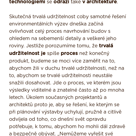
technologiemi
se
odrazí
také
v architektuře
.
Skutečná trvalá udržitelnost coby samotné řešení
environmentálních výzev dneška začíná
ovlivňovat celý proces navrhování budov s
ohledem na sebemenší detaily a veškeré jeho
roviny. Jestliže porozumíme tomu, že
trvalá
udržitelnost je
spíše
proces
než konečný
produkt, budeme se moci více zaměřit na to,
abychom žili v duchu trvalé udržitelnosti, než na
to, abychom se trvalé udržitelnosti neustále
snažili dosahovat. Jde o proces, ve kterém jsou
výsledky viditelné a znatelné často až po mnoha
letech. Úkolem současných projektantů a
architektů proto je, aby se řešení, ke kterým se
při plánování výstavby uchylují, pružně a citlivě
odvíjela od toho, co dnešní svět opravdu
potřebuje, k tomu, abychom ho mohli dál zdravě
a bezpečně obývat. „Nemůžeme vyřešit své