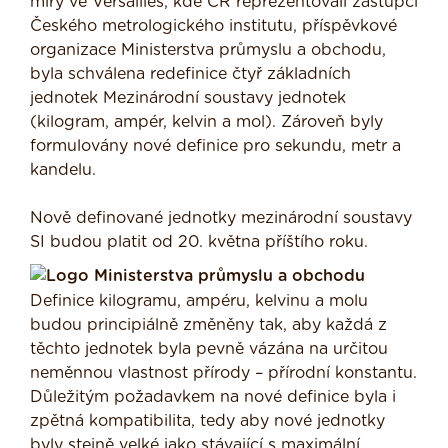
míry ve Versailles, kde ČR reprezentovali zástupci
Českého metrologického institutu, příspěvkové
organizace Ministerstva průmyslu a obchodu,
byla schválena redefinice čtyř základních
jednotek Mezinárodní soustavy jednotek
(kilogram, ampér, kelvin a mol). Zároveň byly
formulovány nové definice pro sekundu, metr a
kandelu.
Nově definované jednotky mezinárodní soustavy
SI budou platit od 20. května příštího roku.
Definice kilogramu, ampéru, kelvinu a molu
budou principiálně změněny tak, aby každá z
těchto jednotek byla pevně vázána na určitou
neměnnou vlastnost přírody – přírodní konstantu.
Důležitým požadavkem na nové definice byla i
zpětná kompatibilita, tedy aby nové jednotky
byly stejně velké jako stávající s maximální