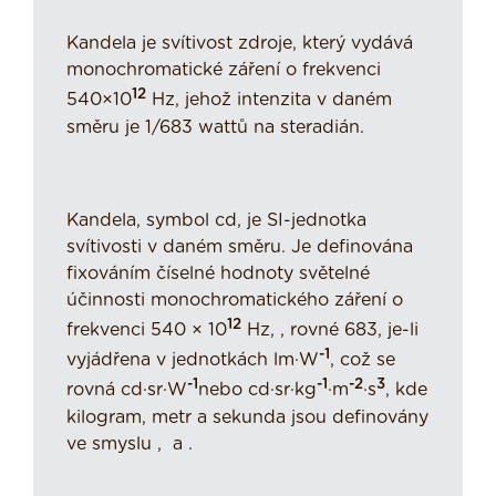
Kandela je svítivost zdroje, který vydává
monochromatické záření o frekvenci
12
540×10
Hz, jehož intenzita v daném
směru je 1/683 wattů na steradián.
Kandela, symbol cd, je SI-jednotka
svítivosti v daném směru. Je definována
fixováním číselné hodnoty světelné
účinnosti monochromatického záření o
12
frekvenci 540 × 10
Hz, , rovné 683, je-li
-1
vyjádřena v jednotkách lm·W
, což se
-1
-1
-2
3
rovná cd·sr·W
nebo cd·sr·kg
·m
·s
, kde
kilogram, metr a sekunda jsou definovány
ve smyslu , a .