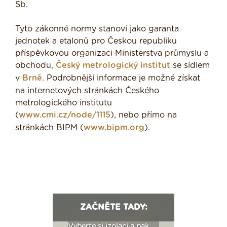
Sb.
Tyto zákonné normy stanoví jako garanta
jednotek a etalonů pro Českou republiku
příspěvkovou organizaci Ministerstva průmyslu a
obchodu,
Český metrologický institut
se sídlem
v
Brně
. Podrobnější informace je možné získat
na internetových stránkách Českého
metrologického institutu
(
www.cmi.cz/node/1115
), nebo přímo na
stránkách BIPM (
www.bipm.org
).
ZAČNĚTE TADY:
: Fasády ETICS a
Vyberte si izolaci a pak
Vytvořte si vizualiz