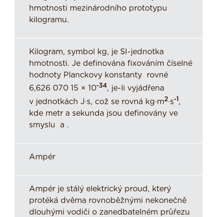
hmotnosti mezinárodního prototypu
kilogramu.
Kilogram, symbol kg, je SI-jednotka
hmotnosti. Je definována fixováním číselné
hodnoty Planckovy konstanty rovné
-34
6,626 070 15 × 10
, je-li vyjádřena
2
-1
v jednotkách J·s, což se rovná kg·m
·s
,
kde metr a sekunda jsou definovány ve
smyslu a .
Ampér
Ampér je stálý elektrický proud, který
protéká dvěma rovnoběžnými nekonečně
dlouhými vodiči o zanedbatelném průřezu