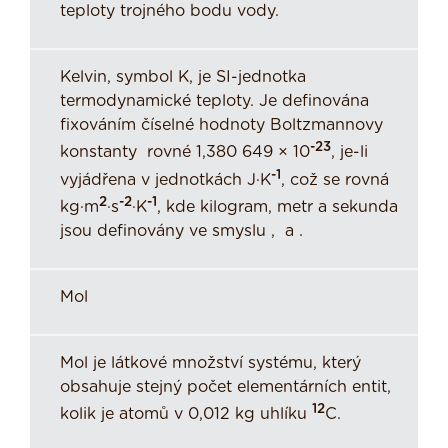
teploty trojného bodu vody.
Kelvin, symbol K, je SI-jednotka
termodynamické teploty. Je definována
fixováním číselné hodnoty Boltzmannovy
-23
konstanty rovné 1,380 649 × 10
, je-li
-1
vyjádřena v jednotkách J·K
, což se rovná
2
-2
-1
kg·m
·s
·K
, kde kilogram, metr a sekunda
jsou definovány ve smyslu , a .
Mol
Mol je látkové množství systému, který
obsahuje stejný počet elementárních entit,
12
kolik je atomů v 0,012 kg uhlíku
C.