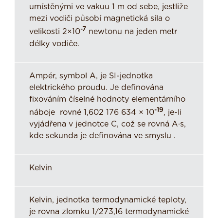
umístěnými ve vakuu 1 m od sebe, jestliže
mezi vodiči působí magnetická síla o
-7
velikosti 2×10
newtonu na jeden metr
délky vodiče.
Ampér, symbol A, je SI-jednotka
elektrického proudu. Je definována
fixováním číselné hodnoty elementárního
-19
náboje rovné 1,602 176 634 × 10
, je-li
vyjádřena v jednotce C, což se rovná A·s,
kde sekunda je definována ve smyslu .
Kelvin
Kelvin, jednotka termodynamické teploty,
je rovna zlomku 1/273,16 termodynamické