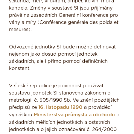
sekunda, metr, kilogram, ampér, kelvin, mol a
kandela. Změny v soustavě SI jsou přijímány
právě na zasedáních Generální konference pro
váhy a míry (Conférence générale des poids et
mesures).
Odvozené jednotky SI bude možné definovat
nejenom jako dosud pomocí jednotek
základních, ale i přímo pomocí definičních
konstant.
V České republice je povinnost používat
soustavu jednotek SI stanovena zákonem o
metrologii č. 505/1990 Sb. Ve znění pozdějších
předpisů ze
16. listopadu
1990
a prováděcí
vyhláškou
Ministerstva průmyslu a obchodu
o
základních měřicích jednotkách a ostatních
jednotkách a o jejich označování č. 264/2000