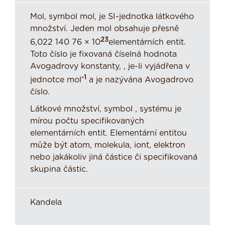
Mol, symbol mol, je SI-jednotka látkového
množství. Jeden mol obsahuje přesně
23
6,022 140 76 × 10
elementárních entit.
Toto číslo je fixovaná číselná hodnota
Avogadrovy konstanty, , je-li vyjádřena v
-1
jednotce mol
a je nazývána Avogadrovo
číslo.
Látkové množství, symbol , systému je
mírou počtu specifikovaných
elementárních entit. Elementární entitou
může být atom, molekula, iont, elektron
nebo jakákoliv jiná částice či specifikovaná
skupina částic.
Kandela