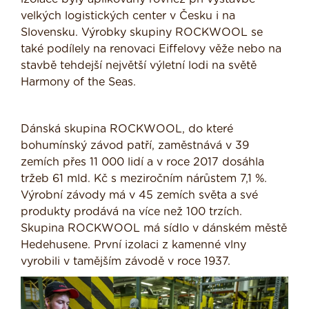
velkých logistických center v Česku i na
Slovensku. Výrobky skupiny ROCKWOOL se
také podílely na renovaci Eiffelovy věže nebo na
stavbě tehdejší největší výletní lodi na světě
Harmony of the Seas.
Dánská skupina ROCKWOOL, do které
bohumínský závod patří, zaměstnává v 39
zemích přes 11 000 lidí a v roce 2017 dosáhla
tržeb 61 mld. Kč s meziročním nárůstem 7,1 %.
Výrobní závody má v 45 zemích světa a své
produkty prodává na více než 100 trzích.
Skupina ROCKWOOL má sídlo v dánském městě
Hedehusene. První izolaci z kamenné vlny
vyrobili v tamějším závodě v roce 1937.