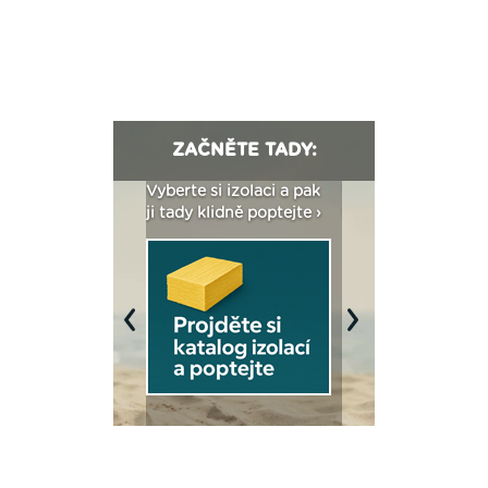
ZAČNĚTE TADY:
: Fasády ETICS a
Vyberte si izolaci a pak
Vytvořte si vizualiz
dstatné v kostce ›
ji tady klidně poptejte ›
fasády ›
Previous
Next