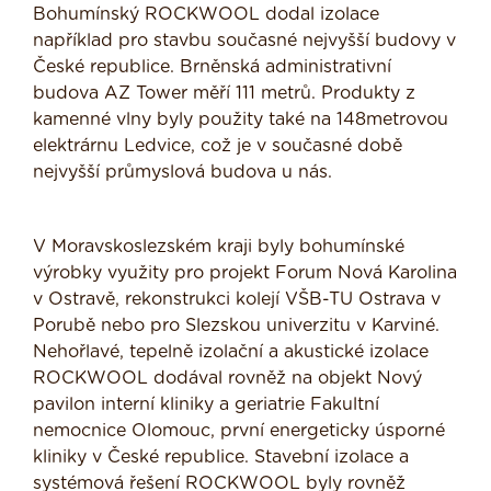
Bohumínský ROCKWOOL dodal izolace
například pro stavbu současné nejvyšší budovy v
České republice. Brněnská administrativní
budova AZ Tower měří 111 metrů. Produkty z
kamenné vlny byly použity také na 148metrovou
elektrárnu Ledvice, což je v současné době
nejvyšší průmyslová budova u nás.
V Moravskoslezském kraji byly bohumínské
výrobky využity pro projekt Forum Nová Karolina
v Ostravě, rekonstrukci kolejí VŠB-TU Ostrava v
Porubě nebo pro Slezskou univerzitu v Karviné.
Nehořlavé, tepelně izolační a akustické izolace
ROCKWOOL dodával rovněž na objekt Nový
pavilon interní kliniky a geriatrie Fakultní
nemocnice Olomouc, první energeticky úsporné
kliniky v České republice. Stavební izolace a
systémová řešení ROCKWOOL byly rovněž