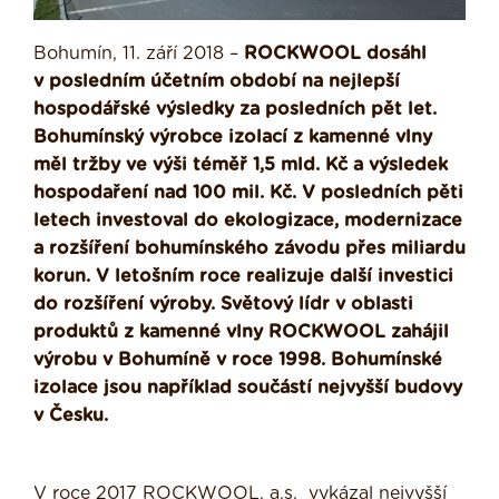
Bohumín, 11. září 2018 –
ROCKWOOL dosáhl
v posledním účetním období na nejlepší
hospodářské výsledky za posledních pět let.
Bohumínský výrobce izolací z kamenné vlny
měl tržby ve výši téměř 1,5 mld. Kč a výsledek
hospodaření nad 100 mil. Kč. V posledních pěti
letech investoval do ekologizace, modernizace
a rozšíření bohumínského závodu přes miliardu
korun. V letošním roce realizuje další investici
do rozšíření výroby. Světový lídr v oblasti
produktů z kamenné vlny ROCKWOOL zahájil
výrobu v Bohumíně v roce 1998. Bohumínské
izolace jsou například součástí nejvyšší budovy
v Česku.
V roce 2017 ROCKWOOL, a.s. vykázal nejvyšší