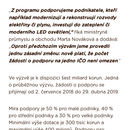
„
Z programu podporujeme podnikatele, kteří
například modernizují a rekonstruují rozvody
elektřiny či plynu, investují do zateplení či
moderního LED osvětlení,“
říká ministryně
průmyslu a obchodu Marta Nováková a dodává:
„
Oproti předchozím výzvám jsme provedli
jednu zásadní změnu: nově platí, že počet
žádostí o podporu na jedno IČO není omezen
.“
Ve výzvě je k dispozici šest miliard korun. Jedná
o průběžnou výzvu, žádostí o podporu se
přijímají od 2. července 2018 do 29. dubna 2019.
Míra podpory je 50 % pro malé podniky, 40 %
pro střední podniky a 30 % pro velké podniky.
Minimální výše dotace je 300 tisíc korun a
maximální výše 400 milionů. Podporu pro