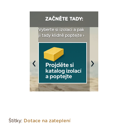
ZAČNĚTE TADY:
: Fasády ETICS a
Vyberte si izolaci a pak
Vytvořte si vizualiz
dstatné v kostce ›
ji tady klidně poptejte ›
fasády ›
Previous
Next
Štítky:
Dotace na zateplení