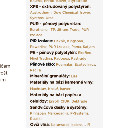
Baumit
,
Enroll
,
Isover
,
Styrotrade
XPS - extrudovaný polystyren:
Austrotherm
,
Dow Chemical
,
Isover
,
Synthos
,
Ursa
PUR - pěnový polyuretan:
Eurothane
,
ITP
,
Jitrans Trade
,
PUR
Izolace
PIR izolace
:
Dekpir
,
Kingspan
,
Powerline
,
PUR Izolace
,
Pama,
Satjam
PE - pěnový polyetylén:
Ekoflex
,
Mirel Trading
,
Fadopex
,
Fastrade
Pěnové sklo
:
Foamglas
,
Ecotechnics
,
sičem
Recifa
rošt
Minerální granuláty:
Lias
ním
Materiály na bázi kamenné vlny:
Machstav
,
Knauf
,
Isover
Materiály na bázi papíru a
celulózy:
Enroll
,
CIUR
,
Dektrade
Sendvičové desky a systémy:
Kingspan
,
Marcegaglia
,
P-Systems
,
Ruukki
Ovčí vlna:
Naturwool
,
Isolena
,
Jiří