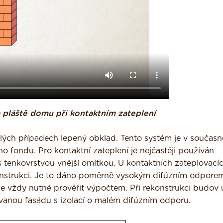
 pláště domu při kontaktním zateplení
ělých případech lepený obklad. Tento systém je v současn
 fondu. Pro kontaktní zateplení je nejčastěji používán
 tenkovrstvou vnější omítkou. U kontaktních zateplovací
konstrukci. Je to dáno poměrně vysokým difúzním odpore
je vždy nutné prověřit výpočtem. Při rekonstrukci budov 
ávanou fasádu s izolací o malém difúzním odporu.