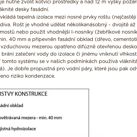
je nutné zvolit kotvící prostředky a nad 12 m výšky požá
áknité desky fasádní.
vkládá tepelná izolace mezi nosné prvky roštu (nejčastěji
diva. Rošt je vhodné udělat několikanásobný - dvojitě až t
h mostů nebo použít vhodnější I-nosníky (žebříkové nosník
min. 40 mm a připevněn fasádní obklad (dřevo, cementot
d vzduchovou mezerou opatřeno difúzně otevřenou desko
Ta brání zatečení vody do izolace či jinému vniknutí vlhkost
 tomto systému se v našich podmínkách používá vláknit
á). Je dobře propustná pro vodní páry, které jsou pak od
čeno riziko kondenzace.