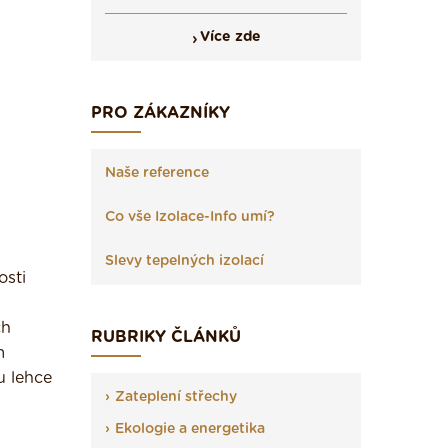
Více zde
PRO ZÁKAZNÍKY
Naše reference
Co vše Izolace-Info umí?
Slevy tepelných izolací
osti
ch
RUBRIKY ČLÁNKŮ
m
u lehce
Zateplení střechy
Ekologie a energetika