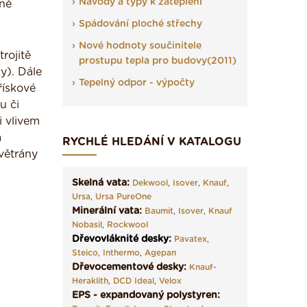
Návody a typy k zateplení
rně
Spádování ploché střechy
Nové hodnoty součinitele
rojitě
prostupu tepla pro budovy(2011)
y). Dále
Tepelný odpor - výpočty
řískové
u či
i vlivem
á
RYCHLÉ HLEDÁNÍ V KATALOGU
větrány
Skelná vata:
Dekwool
,
Isover
,
Knauf
,
Ursa
,
Ursa PureOne
Minerální vata:
Baumit
,
Isover
,
Knauf
Nobasil
,
Rockwool
Dřevovláknité desky
:
Pavatex
,
Steico
,
Inthermo
,
Agepan
Dřevocementové desky:
Knauf-
Heraklith
,
DCD Ideal
,
Velox
EPS - expandovaný polystyren: