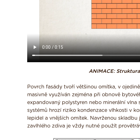
ANIMACE: Struktura
Povrch fasády tvoří většinou omítka, v ojedin
masivně využíván zejména při obnově bytového
expandovaný polystyren nebo minerální vlna s
systémů hrozí riziko kondenzace vlhkosti v 
lepidel a vnějších omítek. Navrženou skladbu 
zavlhlého zdiva je vždy nutné použít provětr