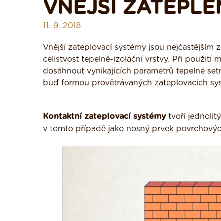
VNĚJŠÍ ZATEPLE
11. 9. 2018
Vnější zateplovací systémy jsou nejčastějším 
celistvost tepelně-izolační vrstvy. Při použit
dosáhnout vynikajících parametrů tepelné setrv
buď formou provětrávaných zateplovacích sys
Kontaktní zateplovací systémy
tvoří jednolit
v tomto případě jako nosný prvek povrchovýc