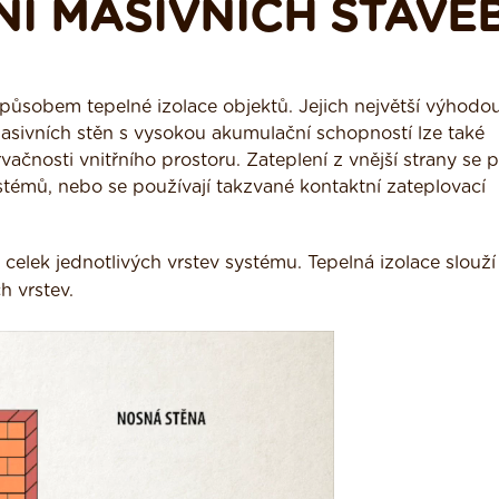
NÍ MASIVNÍCH STAVE
způsobem tepelné izolace objektů. Jejich největší výhodou
í masivních stěn s vysokou akumulační schopností lze také
ačnosti vnitřního prostoru. Zateplení z vnější strany se 
témů, nebo se používají takzvané kontaktní zateplovací
ý celek jednotlivých vrstev systému. Tepelná izolace slouží
h vrstev.