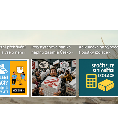
řehřívání
Polystyrenová panika
Kalkulačka na výpočet
S
 o něm ›
naplno zasáhla Česko ›
tloušťky izolace ›
v