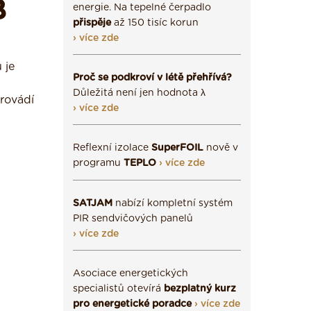
B
energie. Na tepelné čerpadlo
přispěje
až 150 tisíc korun
› více zde
 je
Proč se podkroví v létě přehřívá?
Důležitá není jen hodnota λ
provádí
› více zde
Reflexní izolace
SuperFOIL
nově v
programu
TEPLO
› více zde
SATJAM
nabízí kompletní systém
PIR sendvičových panelů
› více zde
Asociace energetických
specialistů otevírá
bezplatný kurz
pro energetické poradce
› více zde