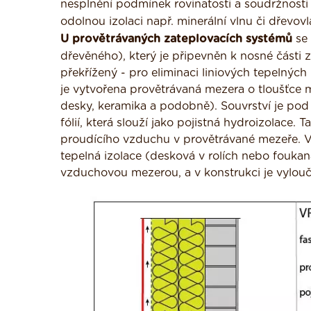
nesplnění podmínek rovinatosti a soudržnosti 
odolnou izolaci např. minerální vlnu či dřevovl
U provětrávaných zateplovacích systémů
se 
dřevěného), který je připevněn k nosné části z
překřížený - pro eliminaci liniových tepelnýc
je vytvořena provětrávaná mezera o tloušťce 
desky, keramika a podobně). Souvrství je po
fólií, která slouží jako pojistná hydroizolace. 
proudícího vzduchu v provětrávané mezeře. V
tepelná izolace (desková v rolích nebo foukan
vzduchovou mezerou, a v konstrukci je vylou