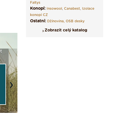
Faltys
Konopí:
Insowool
,
Canabest
,
Izolace
konopí CZ
Ostatní:
Džínovina,
OSB desky
Zobrazit celý katalog
eriál: Fasády ETICS a
Vyberte si izolaci a pak
Vytvořte si vi
še podstatné v kostce ›
ji tady klidně poptejte ›
fasády ›
Next