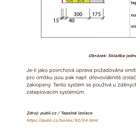
Obrázek: Skladba jedno
Je-li jako povrchová úprava požadována omítk
pro omítku jsou pak např. dřevovláknité izolač
zaklopený. Tento systém se používá u zděných
zateplovacím systémům.
Zdroj: publi.cz / Tepelné Izolace
https://publi.cz/books/92/04.html