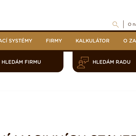
O n
ACÍ SYSTÉMY
FIRMY
KALKULÁTOR
O Z
HLEDÁM FIRMU
HLEDÁM RADU