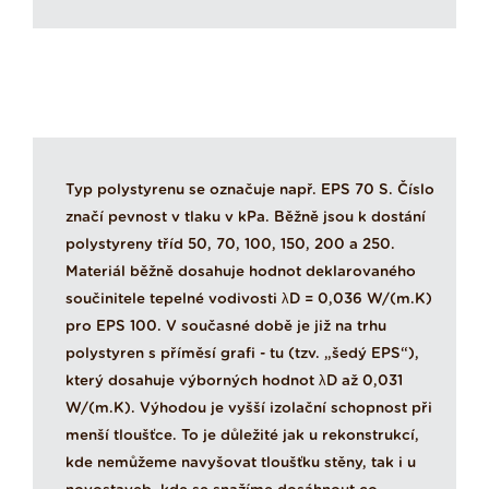
Typ polystyrenu se označuje např. EPS 70 S. Číslo
značí pevnost v tlaku v kPa. Běžně jsou k dostání
polystyreny tříd 50, 70, 100, 150, 200 a 250.
Materiál běžně dosahuje hodnot deklarovaného
součinitele tepelné vodivosti λD = 0,036 W/(m.K)
pro EPS 100. V současné době je již na trhu
polystyren s příměsí grafi - tu (tzv. „šedý EPS“),
který dosahuje výborných hodnot λD až 0,031
W/(m.K). Výhodou je vyšší izolační schopnost při
menší tloušťce. To je důležité jak u rekonstrukcí,
kde nemůžeme navyšovat tloušťku stěny, tak i u