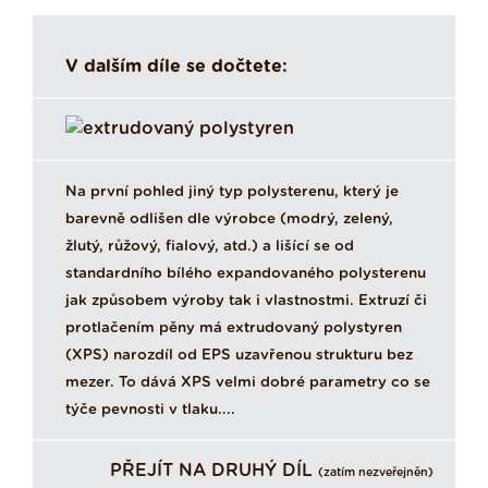
V dalším díle se dočtete:
Na první pohled jiný typ polysterenu, který je
barevně odlišen dle výrobce (modrý, zelený,
žlutý, růžový, fialový, atd.) a lišící se od
standardního bílého expandovaného polysterenu
jak způsobem výroby tak i vlastnostmi. Extruzí či
protlačením pěny má extrudovaný polystyren
(XPS) narozdíl od EPS uzavřenou strukturu bez
mezer. To dává XPS velmi dobré parametry co se
týče pevnosti v tlaku....
PŘEJÍT NA DRUHÝ DÍL
(zatím nezveřejněn)