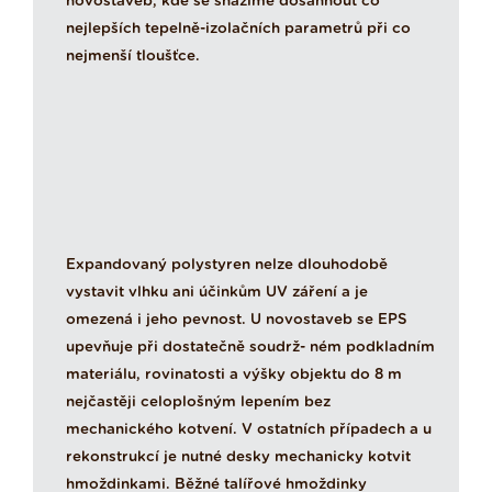
novostaveb, kde se snažíme dosáhnout co
nejlepších tepelně-izolačních parametrů při co
nejmenší tloušťce.
Expandovaný polystyren nelze dlouhodobě
vystavit vlhku ani účinkům UV záření a je
omezená i jeho pevnost. U novostaveb se EPS
upevňuje při dostatečně soudrž- ném podkladním
materiálu, rovinatosti a výšky objektu do 8 m
nejčastěji celoplošným lepením bez
mechanického kotvení. V ostatních případech a u
rekonstrukcí je nutné desky mechanicky kotvit
hmoždinkami. Běžné talířové hmoždinky