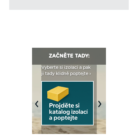
ZAČNĚTE TADY:
: Fasády ETICS a
Vyberte si izolaci a pak
Vytvořte si vizualiz
dstatné v kostce ›
ji tady klidně poptejte ›
fasády ›
Previous
Next