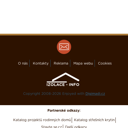
O nás
Kontakty
Reklama
Mapa webu
Cookies
Copyright 2008-2026 Enjoyed with
Digimadi.cz
Partnerské odkazy:
Katalog projektů rodinných domů
Katalog střešních krytin
Stavte se.cz
Další odkazy