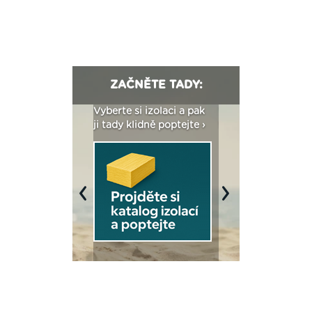
ZAČNĚTE TADY:
: Fasády ETICS a
Vyberte si izolaci a pak
Vytvořte si vizualiz
dstatné v kostce ›
ji tady klidně poptejte ›
fasády ›
Previous
Next