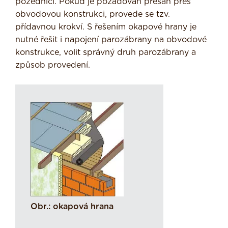
pozednici. Pokud je požadován přesah přes
obvodovou konstrukci, provede se tzv.
přídavnou krokví. S řešením okapové hrany je
nutné řešit i napojení parozábrany na obvodové
konstrukce, volit správný druh parozábrany a
způsob provedení.
Obr.: okapová hrana