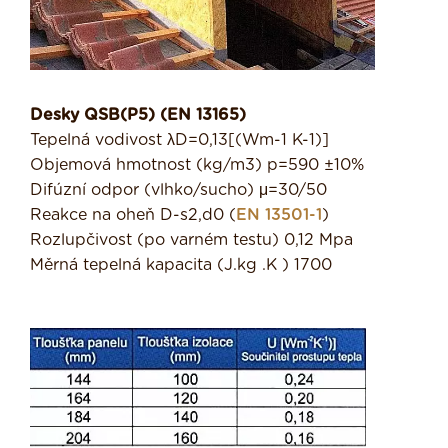
Desky QSB(P5) (EN 13165)
Tepelná vodivost λD=0,13[(Wm-1 K-1)]
Objemová hmotnost (kg/m3) p=590 ±10%
Difúzní odpor (vlhko/sucho) μ=30/50
Reakce na oheň D-s2,d0 (
EN 13501-1
)
Rozlupčivost (po varném testu) 0,12 Mpa
Měrná tepelná kapacita (J.kg .K ) 1700