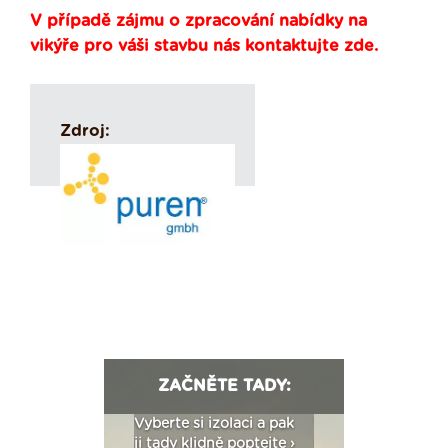
V případě zájmu o zpracování nabídky na
vikýře pro váši stavbu nás kontaktujte zde.
Zdroj:
ZAČNĚTE TADY:
: Fasády ETICS a
Vyberte si izolaci a pak
Vytvořte si vizualiz
dstatné v kostce ›
ji tady klidně poptejte ›
fasády ›