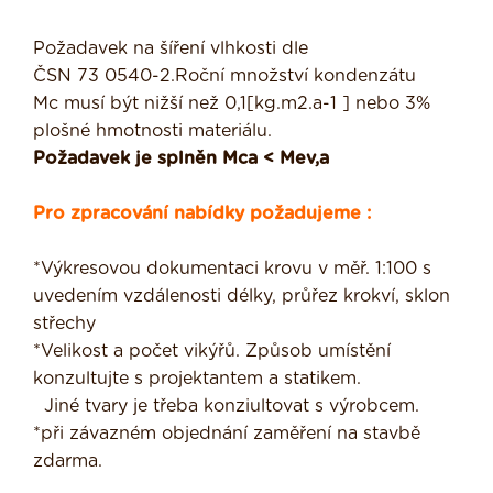
Požadavek na šíření vlhkosti dle
ČSN 73 0540-2.Roční množství kondenzátu
Mc musí být nižší než 0,1[kg.m2.a-1 ] nebo 3%
plošné hmotnosti materiálu.
Požadavek je splněn Mca < Mev,a
Pro zpracování nabídky požadujeme :
*Výkresovou dokumentaci krovu v měř. 1:100 s
uvedením vzdálenosti délky, průřez krokví, sklon
střechy
*Velikost a počet vikýřů. Způsob umístění
konzultujte s projektantem a statikem.
Jiné tvary je třeba konziultovat s výrobcem.
*při závazném objednání zaměření na stavbě
zdarma.