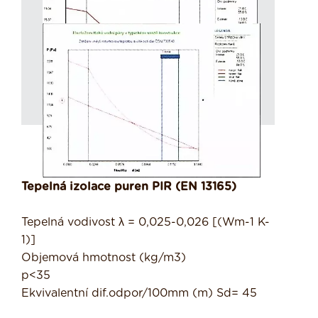
Tepelná izolace puren PIR (EN 13165)
Tepelná vodivost λ = 0,025-0,026 [(Wm-1 K-
1)]
Objemová hmotnost (kg/m3)
p<35
Ekvivalentní dif.odpor/100mm (m) Sd= 45