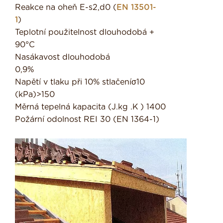
Reakce na oheň E-s2,d0 (
EN 13501-
1
)
Teplotní použitelnost dlouhodobá +
90°C
Nasákavost dlouhodobá
0,9%
Napětí v tlaku při 10% stlačeníσ10
(kPa)>150
Měrná tepelná kapacita (J.kg .K ) 1400
Požární odolnost REI 30 (EN 1364-1)