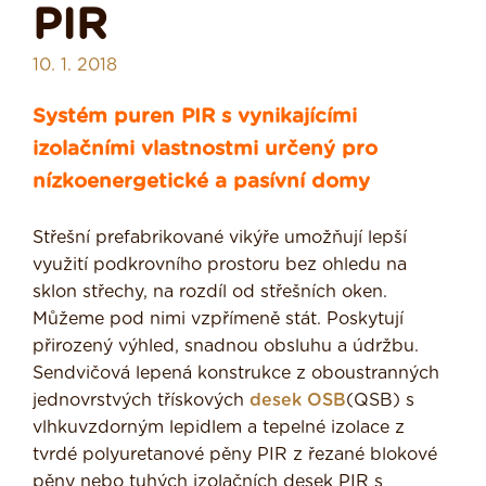
PIR
10. 1. 2018
Systém puren PIR s vynikajícími
izolačními vlastnostmi určený pro
nízkoenergetické a pasívní domy
Střešní prefabrikované vikýře umožňují lepší
využití podkrovního prostoru bez ohledu na
sklon střechy, na rozdíl od střešních oken.
Můžeme pod nimi vzpřímeně stát. Poskytují
přirozený výhled, snadnou obsluhu a údržbu.
Sendvičová lepená konstrukce z oboustranných
jednovrstvých třískových
desek OSB
(QSB) s
vlhkuvzdorným lepidlem a tepelné izolace z
tvrdé polyuretanové pěny PIR z řezané blokové
pěny nebo tuhých izolačních desek PIR s