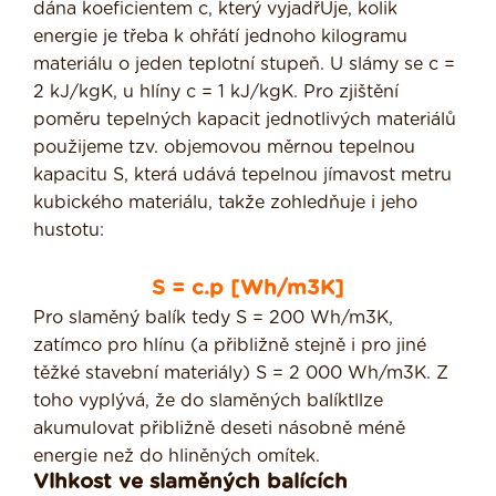
dána koeficientem c, který vyjadřUje, kolik
energie je třeba k ohřátí jednoho kilogramu
materiálu o jeden tep­lotní stupeň. U slámy se c =
2 kJ/kgK, u hlíny c = 1 kJ/kgK. Pro zjištění
poměru tepelných kapacit jednotlivých materiálů
použijeme tzv. objemovou měrnou tepel­nou
kapacitu S, která udává tepelnou jímavost metru
kubického materiálu, takže zohledňuje i jeho
hustotu:
S = c.p [Wh/m3K]
Pro slaměný balík tedy S = 200 Wh/m3K,
zatímco pro hlínu (a přibližně stejně i pro jiné
těžké stavební materiály) S = 2 000 Wh/m3K. Z
toho vyplývá, že do slaměných balíktllze
akumulovat přibližně deseti násobně méně
energie než do hliněných omítek.
Vlhkost ve slaměných balících