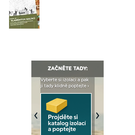
ZAČNĚTE TADY:
: Fasády ETICS a
Vyberte si izolaci a pak
Vytvořte si vizualiz
dstatné v kostce ›
ji tady klidně poptejte ›
fasády ›
Previous
Next