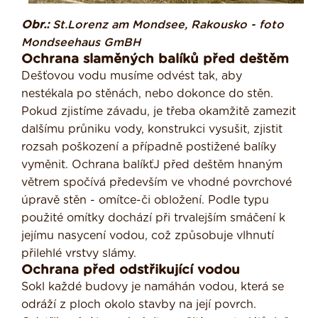
Obr.:
St.Lorenz am Mondsee, Rakousko - foto
Mondseehaus GmBH
Ochrana slaměných balíků před deštěm
Dešťovou vodu musíme odvést tak, aby
nestékala po stěnách, nebo dokonce do stěn.
Pokud zjistíme závadu, je třeba okamžitě zamezit
dalšímu průniku vody, konstrukci vysušit, zjistit
rozsah poško­zení a případně postižené balíky
vyměnit. Ochrana balíkťJ před deštěm hnaným
větrem spočívá především ve vhodné povr­chové
úpravě stěn - omítce-či obložení. Podle typu
použité omítky dochází při trva­lejším smáčení k
jejímu nasycení vodou, což způsobuje vlhnutí
přilehlé vrstvy slámy.
Ochrana před odstřikující vodou
Sokl každé budovy je namáhán vodou, která se
odráží z ploch okolo stavby na její povrch.