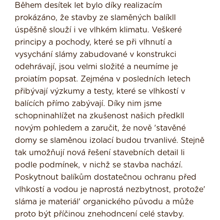
Během desítek let bylo díky realizacím
prokázáno, že stavby ze slaměných balíkll
úspěšně slouží i ve vlhkém klimatu. Veškeré
principy a pochody, které se při vlhnutí a
vysychání slámy zabudované v konstrukci
odehrávají, jsou velmi složité a neumíme je
proiatím popsat. Zejména v posledních letech
přibývají výzkumy a testy, které se vlhkostí v
balících přímo zabývají. Díky nim jsme
schopninahlížet na zkušenost našich předkll
novým pohle­dem a zaručit, že nově 'stavěné
domy se slaměnou izolací budou trvanlivé. Stejně
tak umožňují nová řešení stavebních detail li
podle podmínek, v nichž se stavba nachází.
Poskytnout balíkům dostatečnou ochranu před
vlhkostí a vodou je napro­stá nezbytnost, protože'
sláma je materiál' organického původu a může
proto být pří­činou znehodncení celé stavby.