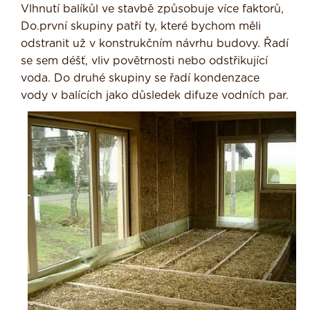
Vlhnutí balíkůl ve stavbě způsobuje více faktorů,
Do.první skupiny patří ty, které bychom měli
odstranit už v konstruk­čním návrhu budovy. Řadí
se sem déšť, vliv povětrnosti nebo odstřikující
voda. Do druhé skupiny se řadí kondenzace
vody v balících jako důsledek difuze vodních par.