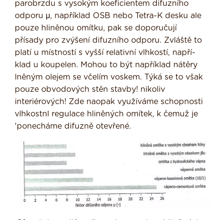
parobrzdu s vysokým koeficientem difuzního
odporu μ, například OSB nebo Tetra-K desku ale
pouze hlině­nou omítku, pak se doporučují
přísady pro zvýšení difuzního odporu. Zvláště to
platí u místností s vyšší relativní vlhkostí, napří­
klad u koupelen. Mohou to být například nátěry
lněným olejem se včelím voskem. Týká se to však
pouze obvodových stěn stavby! nikoliv
interiérových! Zde naopak využíváme schopnosti
vlhkostnl regulace hliněných omítek, k čemuž je
'ponecháme difuzně otevřené.