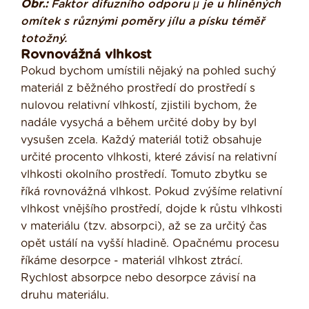
Obr.:
Faktor difuzního odporu μ je u hliněných
omítek s různými poměry jílu a písku téměř
totožný.
Rovnovážná vlhkost
Pokud bychom umístili nějaký na pohled suchý
materiál z běžného prostředí do pro­středí s
nulovou relativní vlhkostí, zjistili bychom, že
nadále vysychá a během určité doby by byl
vysušen zcela. Každý materiál totiž obsahuje
určité procento vlhkosti, které závisí na relativní
vlhkosti okolního prostředí. Tomuto zbytku se
říká rovnovážná vlhkost. Pokud zvýšíme rela­tivní
vlhkost vnějšího prostředí, dojde k růstu vlhkosti
v materiálu (tzv. absorpci), až se za určitý čas
opět ustálí na vyšší hladině. Opačnému procesu
říkáme des­orpce - materiál vlhkost ztrácí.
Rychlost absorpce nebo desorpce závisí na
druhu materiálu.