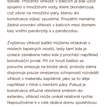
staveb. Procento vlhkosti v balících je pak úzce
spojeno s množstvím vody, které zkonden­zuje,
což závisí na množství páry, kterou do
konstrukce vůbec vpustíme. Prozatím nemáme
žádná srovnání vlhkosti v balí­cích mezi domem
bez vnitřní parobrzdy a s parobrzdou.
Zvýšenou vlhkost balíkli můžeme oče­kávat v
místech tepelných mostů, tedy tam! kde je
izolace zeslabena nebo kde jí prochází například
konstrukční prvek. Při zvl hnutí balíkůi se
porucha omezuje na blízké okolí, protože sláma
disponuje pouze omezenou schopností rozvádět
vlh­kost v materiálu kapilárně, jako se to děje
například v hlíně s menšími páry. Pokud je
konstrukce difuzně otevřená směrem do
exteriéru, vlhkost může unikat rela­tivně rychle.
Nepoužíváme-li v celé obálce domu spolehlivou