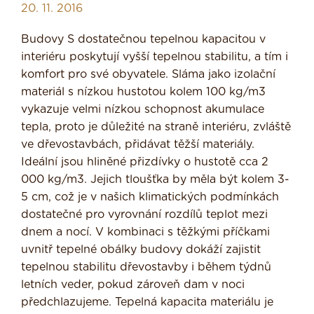
20. 11. 2016
Budovy S dostatečnou tepelnou kapaci­tou v
interiéru poskytují vyšší tepelnou stabilitu, a tím i
komfort pro své obyva­tele. Sláma jako izolační
materiál s nízkou hustotou kolem 100 kg/m3
vykazuje velmi nízkou schopnost akumulace
tepla, proto je důležité na straně interiéru, zvláště
ve dřevostavbách, přidávat těžší materiály.
Ideální jsou hliněné přizdívky o hustotě cca 2
000 kg/m3. Jejich tloušťka by měla být kolem 3-
5 cm, což je v našich kli­matických podmínkách
dostatečné pro vyrovnání rozdílů teplot mezi
dnem a nocí. V kombinaci s těžkými příčkami
uvnitř tepelné obálky budovy dokáží zajistit
tepelnou stabilitu dřevostavby i během týdnů
letních veder, pokud zároveň dam v noci
předchlazujeme. Tepelná kapacita materiálu je