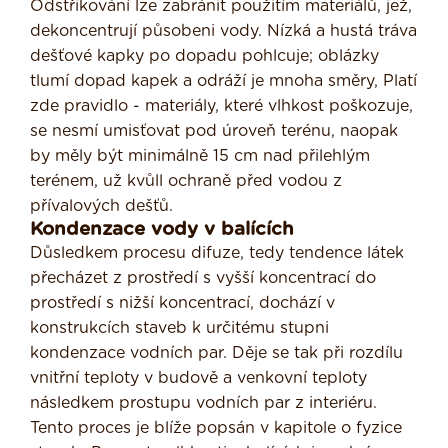
Odstřikování lze zabránit použi­tím materiálů, jež,
dekoncentrují působeni vody. Nízká a hustá tráva
dešťové kapky po dopadu pohlcuje; oblázky
tlumí dopad kapek a odráží je mnoha směry, Platí
zde pravidlo - materiály, které vlhkost poško­zuje,
se nesmí umisťovat pod úroveň terénu, naopak
by měly být minimálně 15 cm nad přilehlým
terénem, už kvůll ochraně před vodou z
přívalových dešťů.
Kondenzace vody v balících
Důsledkem procesu difuze, tedy tendence látek
přecházet z prostředí s vyšší kon­centrací do
prostředí s nižší koncentrací, dochází v
konstrukcích staveb k určitému stupni
kondenzace vodních par. Děje se tak při rozdílu
vnitřní teploty v budově a venkovní teploty
následkem prostupu vodních par z interiéru.
Tento proces je blíže popsán v kapitole o fyzice