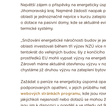
Největší zájem o příspěvky na energeticky úsp
Jihomoravský kraj. Nejméně žádostí naopak p
oblastí je jednoznačně nejvíce v kurzu zatepl
o dotace na pasivní domy, kde se aktuálně evid
termické systémy.
„Snižování energetické náročnosti budov je jed
oblasti investovali během tří výzev NZÚ více ne
tentokrát do veřejných budov, šly z končícíh
prostředků EU mohli vypsat výzvy na energeti
Zároveň máme aktuálně otevřenou výzvu v no
chystáme již druhou výzvu na zateplení bytov
Zažádat o peníze na energeticky úsporná opa
podporovaných opatření, v jejich průběhu neb
webových stránkách programu
, kde jsou ro
jakýchkoli nejasností nebo dotazů se mohou 
jsou jim k dispozici v pondělí a ve středu od