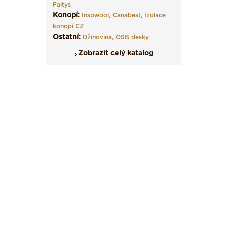
Faltys
Konopí:
Insowool
,
Canabest
,
Izolace
konopí CZ
Ostatní:
Džínovina,
OSB desky
Zobrazit celý katalog