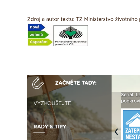
Zdroj a autor textu: TZ Ministerstvo životníh
ZAČNĚTE TADY:
 vizualizaci
Není polystyren? My ho
Seriál: Letní přehřívání
seženeme! ›
podkroví a vše o něm ›
VYZKOUŠEJTE
RADY & TIPY
Previous