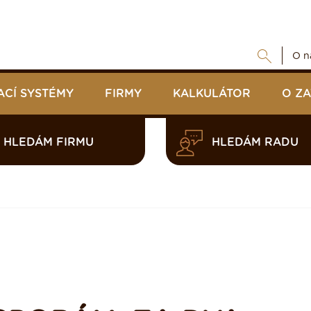
O n
ACÍ SYSTÉMY
FIRMY
KALKULÁTOR
O Z
HLEDÁM FIRMU
HLEDÁM RADU