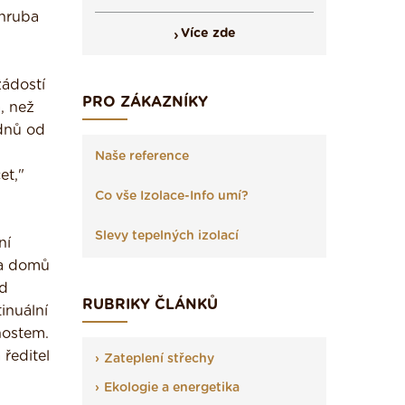
zhruba
Více zde
žádostí
PRO ZÁKAZNÍKY
, než
ýdnů od
Naše reference
et,"
Co vše Izolace-Info umí?
Slevy tepelných izolací
ní
ba domů
od
RUBRIKY ČLÁNKŮ
inuální
nostem.
 ředitel
Zateplení střechy
Ekologie a energetika