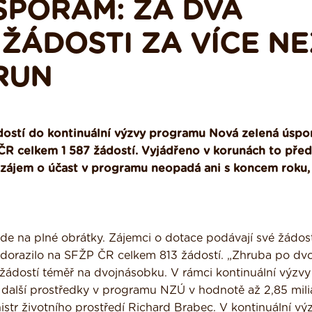
SPORÁM: ZA DVA
ŽÁDOSTI ZA VÍCE NE
RUN
dostí do kontinuální výzvy programu Nová zelená úsp
 ČR celkem 1 587 žádostí. Vyjádřeno v korunách to před
A zájem o účast v programu neopadá ani s koncem roku
de na plné obrátky. Zájemci o dotace podávají své žádos
íc dorazilo na SFŽP ČR celkem 813 žádostí. „Zhruba po dv
ádostí téměř na dvojnásobku. V rámci kontinuální výzvy
i další prostředky v programu NZÚ v hodnotě až 2,85 mili
str životního prostředí Richard Brabec. V kontinuální vý