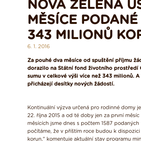
NOVÁ ZELENÁ Ú
MĚSÍCE PODANÉ 
343 MILIONŮ KO
6. 1. 2016
Za pouhé dva měsíce od spuštění příjmu žá
dorazilo na Státní fond životního prostředí
sumu v celkové výši více než 343 milionů. 
přicházejí desítky nových žádostí.
Kontinuální výzva určená pro rodinné domy je
22. října 2015 a od té doby jen za první měs
měsících jsme dnes s počtem 1587 podaných ž
počítáme, že v příštím roce budou k dispozic
korun," komentuje aktuální stav programu mini