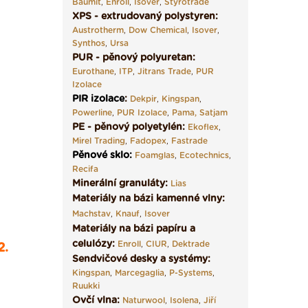
Baumit
,
Enroll
,
Isover
,
Styrotrade
XPS - extrudovaný polystyren:
Austrotherm
,
Dow Chemical
,
Isover
,
Synthos
,
Ursa
PUR - pěnový polyuretan:
Eurothane
,
ITP
,
Jitrans Trade
,
PUR
Izolace
PIR izolace
:
Dekpir
,
Kingspan
,
Powerline
,
PUR Izolace
,
Pama,
Satjam
PE - pěnový polyetylén:
Ekoflex
,
Mirel Trading
,
Fadopex
,
Fastrade
Pěnové sklo
:
Foamglas
,
Ecotechnics
,
Recifa
Minerální granuláty:
Lias
Materiály na bázi kamenné vlny:
Machstav
,
Knauf
,
Isover
Materiály na bázi papíru a
celulózy:
Enroll
,
CIUR
,
Dektrade
2.
Sendvičové desky a systémy:
Kingspan
,
Marcegaglia
,
P-Systems
,
Ruukki
Ovčí vlna:
Naturwool
,
Isolena
,
Jiří