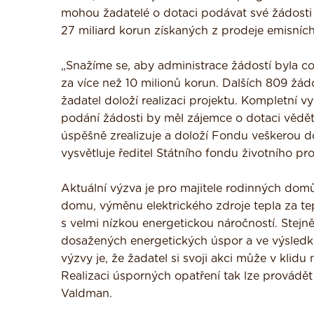
mohou žadatelé o dotaci podávat své žádosti
27 miliard korun získaných z prodeje emisníc
„Snažíme se, aby administrace žádostí byla co
za více než 10 milionů korun. Dalších 809 žádo
žadatel doloží realizaci projektu. Kompletní v
podání žádosti by měl zájemce o dotaci vědět,
úspěšně zrealizuje a doloží Fondu veškerou do
vysvětluje ředitel Státního fondu životního p
Aktuální výzva je pro majitele rodinných domů,
domu, výměnu elektrického zdroje tepla za te
s velmi nízkou energetickou náročností. Stejně
dosažených energetických úspor a ve výsledk
výzvy je, že žadatel si svoji akci může v kli
Realizaci úsporných opatření tak lze provádět 
Valdman.