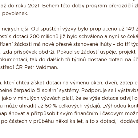
 až do roku 2021. Během této doby program přerozdělí 
h povolenek.
 nejrychlejší. Od spuštění výzvy bylo proplaceno už 149 
stí s dotací 200 milionů již bylo schváleno a nyní se čeká
yřízení žádosti má nově přesně stanovené lhůty - do tří t
 zda příspěvek obdrží. Pokud se žádostí uspěje, projekt
kumentaci, tak do dalších tří týdnů dostane dotaci na úč
rostředí ČR Petr Valdman.
 kteří chtějí získat dotaci na výměnu oken, dveří, zateple
pelné čerpadlo či solární systémy. Podporuje se i výstav
 jako v minulých výzvách platí, že se výše dotace odvíjí 
u může uhradit až 50 % celkových výdajů. „Výhodou kont
du naplánovat a přizpůsobit svým finančním i časovým mož
po částech v průběhu několika let, a to s dotací," dodává