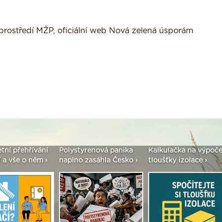
o prostředí MŽP, oficiální web Nová zelená úsporám
Polystyrenová panika
Kalkulačka na výpočet
Seriál: Fa
naplno zasáhla Česko ›
tloušťky izolace ›
vše podsta