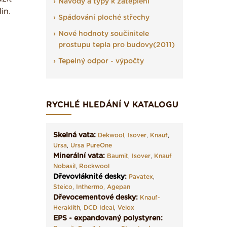
Návody a typy k zateplení
in.
Spádování ploché střechy
Nové hodnoty součinitele
prostupu tepla pro budovy(2011)
Tepelný odpor - výpočty
RYCHLÉ HLEDÁNÍ V KATALOGU
Skelná vata:
Dekwool
,
Isover
,
Knauf
,
Ursa
,
Ursa PureOne
Minerální vata:
Baumit
,
Isover
,
Knauf
Nobasil
,
Rockwool
Dřevovláknité desky
:
Pavatex
,
Steico
,
Inthermo
,
Agepan
Dřevocementové desky:
Knauf-
Heraklith
,
DCD Ideal
,
Velox
EPS - expandovaný polystyren: