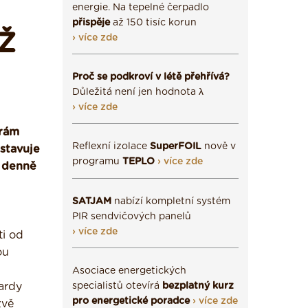
energie. Na tepelné čerpadlo
přispěje
až 150 tisíc korun
Ž
› více zde
Proč se podkroví v létě přehřívá?
Důležitá není jen hodnota λ
› více zde
orám
Reflexní izolace
SuperFOIL
nově v
stavuje
programu
TEPLO
› více zde
, denně
SATJAM
nabízí kompletní systém
PIR sendvičových panelů
› více zde
ti od
ou
Asociace energetických
ardy
specialistů otevírá
bezplatný kurz
pro energetické poradce
› více zde
zvě