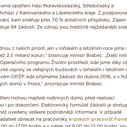
orná opatření hlásí Moravskoslezský, Středočeský a
řichází z Karlovarského a Libereckého kraje. Z podporov
ování, kam směřuje přes 70 % dotačních příspěvků. Zájem 
uje 94 žádostí. Ze zdrojů jsou tradičně nejžádanější solá
nou z našich priorit, jen v loňském a letošním roce jsme 
ž 2,5 miliard korun," bilancuje ministr Brabec. „Další mili
o Operačního programu Životní prostředí, kde jsme díky z
cké úspory ve veřejných budovách v loňském i letošním 
vém OPŽP, kde přijímáme žádosti do dubna 2016, a v N
ých domů v Praze," prozrazuje ministr Brabec.
tření mohou majitelé rodinných domů před realizací
o i po dokončení. Elektronický formulář žádosti je dostu
vněž uvedeny veškeré podrobnější informace. V případě
žadatelé obracet na pracovníky
krajských pracovišť Fond
 9.00 do 17.00 hodin a v pátek od 9.00 do 12.00 hodin. Vyu