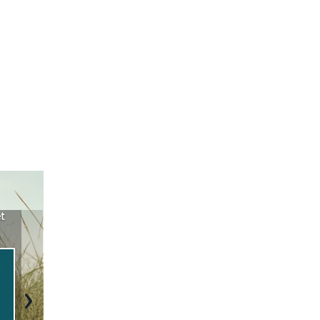
sády ETICS a
Vyberte si izolaci a pak
Vytvořte si vizualizaci
tné v kostce ›
ji tady klidně poptejte ›
fasády ›
Next