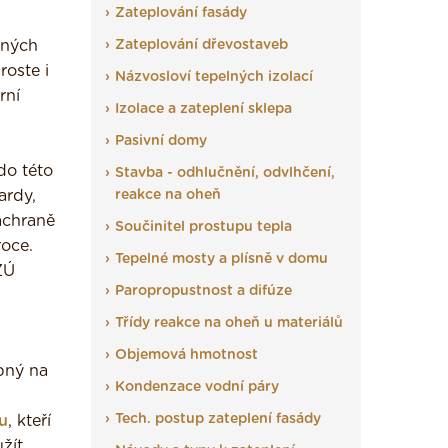
Zateplování fasády
aných
Zateplování dřevostaveb
roste i
Názvosloví tepelných izolací
rní
Izolace a zateplení sklepa
Pasivní domy
do této
Stavba - odhlučnění, odvlhčení,
ardy,
reakce na oheň
áchraně
Součinitel prostupu tepla
roce.
Tepelné mosty a plísně v domu
ZÚ
Paropropustnost a difúze
Třídy reakce na oheň u materiálů
Objemová hmotnost
pný na
Kondenzace vodní páry
Tech. postup zateplení fasády
u
, kteří
žít