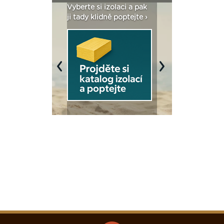
: Fasády ETICS a
Vyberte si izolaci a pak
Vytvořte si vizualiz
dstatné v kostce ›
ji tady klidně poptejte ›
fasády ›
Previous
Next