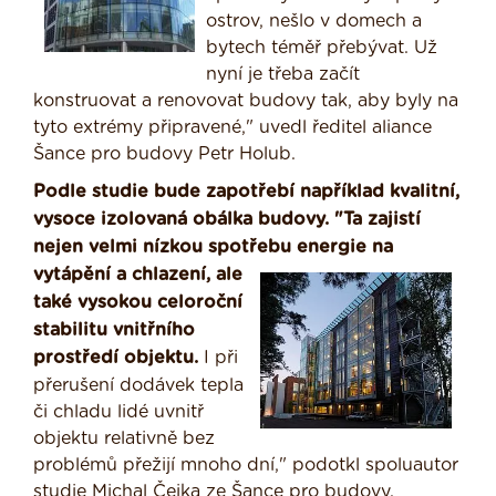
ostrov, nešlo v domech a
bytech téměř přebývat. Už
nyní je třeba začít
konstruovat a renovovat budovy tak, aby byly na
tyto extrémy připravené," uvedl ředitel aliance
Šance pro budovy Petr Holub.
Podle studie bude zapotřebí například kvalitní,
vysoce izolovaná obálka budovy. "Ta zajistí
nejen velmi nízkou spotřebu energie na
vytápění a chlazení,
ale
také vysokou celoroční
stabilitu vnitřního
prostředí objektu.
I při
přerušení dodávek tepla
či chladu lidé uvnitř
objektu relativně bez
problémů přežijí mnoho dní," podotkl spoluautor
studie Michal Čejka ze Šance pro budovy.