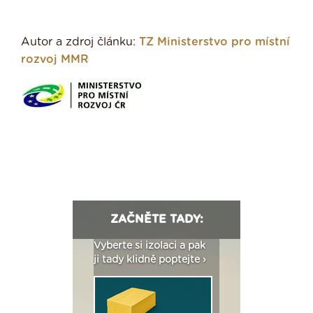
Autor a zdroj článku:
TZ Ministerstvo pro místní
rozvoj MMR
ZAČNĚTE TADY:
: Fasády ETICS a
Vyberte si izolaci a pak
Vytvořte si vizualiz
dstatné v kostce ›
ji tady klidně poptejte ›
fasády ›