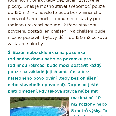
rodinných domků, tedy bez určení zastavěné
plochy. Dnes je možno stavět svépomocí pouze
do 150 m2. Po novele to bude bez zmíněného
omezení. U rodinného domu nebo stavby pro
rodinnou rekreaci nebude již třeba stavební
povolení, postačí jen ohlášení. Na ohlášení bude
možno postavit i bytový dům do 150 m2 celkové
zastavěné plochy.
2.
Bazén nebo skleník si na pozemku
rodinného domu nebo na pozemku pro
rodinnou rekreaci bude moci postavit každý
pouze na základě jejich umístění a bez
následného povolování (tedy bez ohlášení
nebo stavebního povolení). Doposud ještě
platí omezení, kdy taková stavba může
mít
maximálně 40
m2 rozlohy nebo
5 metrů výšky. To