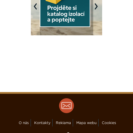
Previous
Next
O nás
Kontakty
Reklama
Mapa webu
Cookies