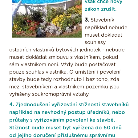
však chce nový
zákon zrušit.
3.
Stavebník
například nebude
muset dokládat
souhlasy
ostatních vlastníků bytových jednotek - nebude
muset dokládat smlouvu s vlastníkem, pokud
sám vlastníkem není. Vždy bude postačovat
pouze souhlas vlastníka. O umístění i povolení
stavby bude tedy rozhodnuto i bez toho, zda
mezi stavebníkem a vlastníkem pozemku jsou
vyřešeny soukromoprávní vztahy.
4.
Zjednodušení vyřizování stížností stavebníků
například na nevhodný postup úředníků, nebo
průtahy s vyřizováním povolení ke stavbě.
Stížnost bude muset být vyřízena do 60 dnů
od jejího doručení příslušnému správnímu