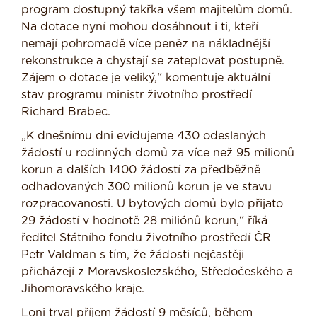
program dostupný takřka všem majitelům domů.
Na dotace nyní mohou dosáhnout i ti, kteří
nemají pohromadě více peněz na nákladnější
rekonstrukce a chystají se zateplovat postupně.
Zájem o dotace je veliký,“ komentuje aktuální
stav programu ministr životního prostředí
Richard Brabec.
„K dnešnímu dni evidujeme 430 odeslaných
žádostí u rodinných domů za více než 95 milionů
korun a dalších 1400 žádostí za předběžně
odhadovaných 300 milionů korun je ve stavu
rozpracovanosti. U bytových domů bylo přijato
29 žádostí v hodnotě 28 miliónů korun,“ říká
ředitel Státního fondu životního prostředí ČR
Petr Valdman s tím, že žádosti nejčastěji
přicházejí z Moravskoslezského, Středočeského a
Jihomoravského kraje.
Loni trval příjem žádostí 9 měsíců, během