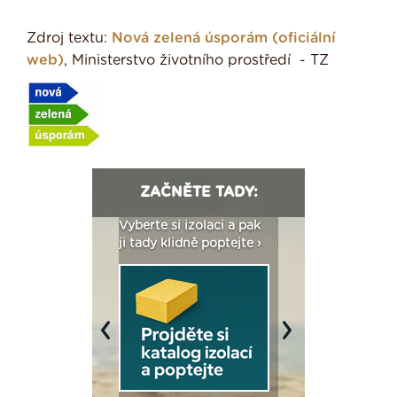
Zdroj textu:
Nová zelená úsporám (oficiální
web)
, Ministerstvo životního prostředí - TZ
ZAČNĚTE TADY:
: Fasády ETICS a
Vyberte si izolaci a pak
Vytvořte si vizualiz
dstatné v kostce ›
ji tady klidně poptejte ›
fasády ›
Previous
Next