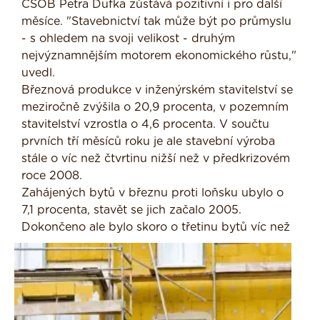
ČSOB Petra Dufka zůstává pozitivní i pro další
měsíce. "Stavebnictví tak může být po průmyslu
- s ohledem na svoji velikost - druhým
nejvýznamnějším motorem ekonomického růstu,"
uvedl.
Březnová produkce v inženýrském stavitelství se
meziročně zvýšila o 20,9 procenta, v pozemním
stavitelství vzrostla o 4,6 procenta. V součtu
prvních tří měsíců roku je ale stavební výroba
stále o víc než čtvrtinu nižší než v předkrizovém
roce 2008.
Zahájených bytů v březnu proti loňsku ubylo o
7,1 procenta, stavět se jich začalo 2005.
Dokončeno ale bylo skoro o třetinu bytů
víc než