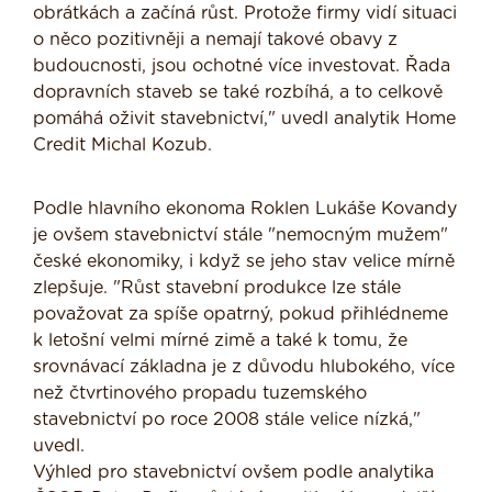
obrátkách a začíná růst. Protože firmy vidí situaci
o něco pozitivněji a nemají takové obavy z
budoucnosti, jsou ochotné více investovat. Řada
dopravních staveb se také rozbíhá, a to celkově
pomáhá oživit stavebnictví," uvedl analytik Home
Credit Michal Kozub.
Podle hlavního ekonoma Roklen Lukáše Kovandy
je ovšem stavebnictví stále "nemocným mužem"
české ekonomiky, i když se jeho stav velice mírně
zlepšuje. "Růst stavební produkce lze stále
považovat za spíše opatrný, pokud přihlédneme
k letošní velmi mírné zimě a také k tomu, že
srovnávací základna je z důvodu hlubokého, více
než čtvrtinového propadu tuzemského
stavebnictví po roce 2008 stále velice nízká,"
uvedl.
Výhled pro stavebnictví ovšem podle analytika