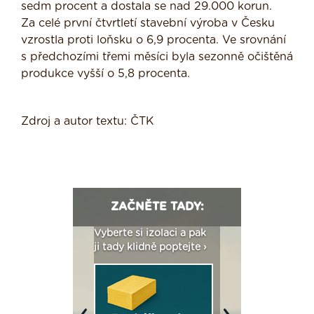
sedm procent a dostala se nad 29.000 korun.
Za celé první čtvrtletí stavební výroba v Česku
vzrostla proti loňsku o 6,9 procenta. Ve srovnání
s předchozími třemi měsíci byla sezonně očištěná
produkce vyšší o 5,8 procenta.
Zdroj a autor textu: ČTK
ZAČNĚTE TADY:
: Fasády ETICS a
Vyberte si izolaci a pak
Vytvořte si vizualiz
dstatné v kostce ›
ji tady klidně poptejte ›
fasády ›