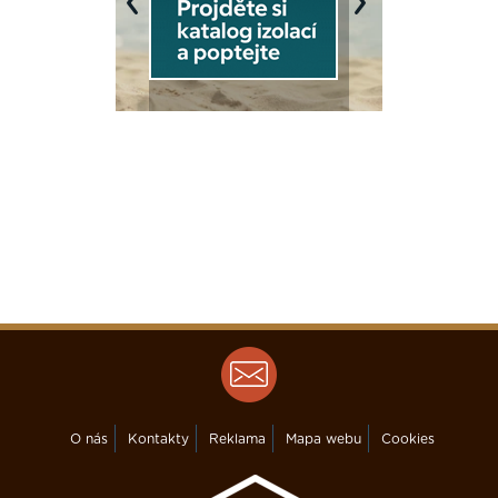
Previous
Next
O nás
Kontakty
Reklama
Mapa webu
Cookies