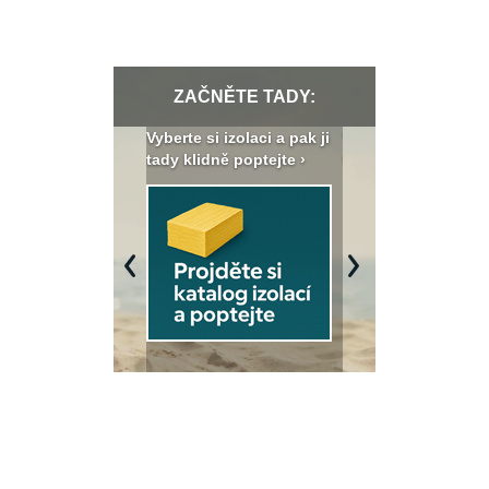
ZAČNĚTE TADY:
: Fasády ETICS a
Vyberte si izolaci a pak ji
Vytvořte si vizualiz
dstatné v kostce ›
tady klidně poptejte ›
fasády ›
Previous
Next