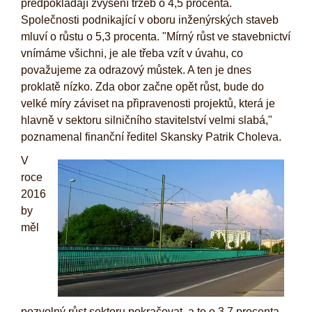
předpokládají zvýšení tržeb o 4,5 procenta.
Společnosti podnikající v oboru inženýrských staveb
mluví o růstu o 5,3 procenta. "Mírný růst ve stavebnictví
vnímáme všichni, je ale třeba vzít v úvahu, co
považujeme za odrazový můstek. A ten je dnes
proklatě nízko. Zda obor začne opět růst, bude do
velké míry záviset na připravenosti projektů, která je
hlavně v sektoru silničního stavitelství velmi slabá,"
poznamenal finanční ředitel Skansky Patrik Choleva.
V
roce
2016
by
měl
pozvolný růst sektoru pokračovat, a to o 3,7 procenta.