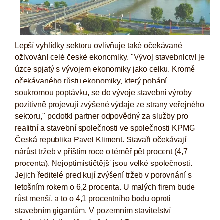
Lepší vyhlídky sektoru ovlivňuje také očekávané
oživování celé české ekonomiky. "Vývoj stavebnictví je
úzce spjatý s vývojem ekonomiky jako celku. Kromě
očekávaného růstu ekonomiky, který pohání
soukromou poptávku, se do vývoje stavební výroby
pozitivně projevují zvýšené výdaje ze strany veřejného
sektoru," podotkl partner odpovědný za služby pro
realitní a stavební společnosti ve společnosti KPMG
Česká republika Pavel Kliment. Stavaři očekávají
nárůst tržeb v příštím roce o téměř pět procent (4,7
procenta). Nejoptimističtější jsou velké společnosti.
Jejich ředitelé predikují zvýšení tržeb v porovnání s
letošním rokem o 6,2 procenta. U malých firem bude
růst menší, a to o 4,1 procentního bodu oproti
stavebním gigantům. V pozemním stavitelství