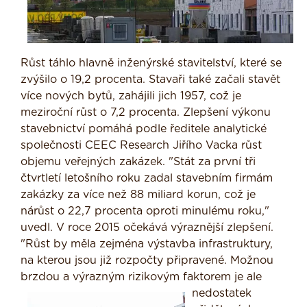
Růst táhlo hlavně inženýrské stavitelství, které se
zvýšilo o 19,2 procenta. Stavaři také začali stavět
více nových bytů, zahájili jich 1957, což je
meziroční růst o 7,2 procenta. Zlepšení výkonu
stavebnictví pomáhá podle ředitele analytické
společnosti CEEC Research Jiřího Vacka růst
objemu veřejných zakázek. "Stát za první tři
čtvrtletí letošního roku zadal stavebním firmám
zakázky za více než 88 miliard korun, což je
nárůst o 22,7 procenta oproti minulému roku,"
uvedl. V roce 2015 očekává výraznější zlepšení.
"Růst by měla zejména výstavba infrastruktury,
na kterou jsou již rozpočty připravené. Možnou
brzdou a výrazným rizikovým faktorem je ale
nedostatek