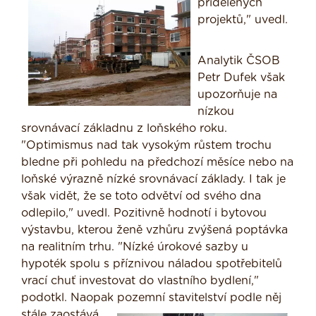
přidělených
projektů," uvedl.
Analytik ČSOB
Petr Dufek však
upozorňuje na
nízkou
srovnávací základnu z loňského roku.
"Optimismus nad tak vysokým růstem trochu
bledne při pohledu na předchozí měsíce nebo na
loňské výrazně nízké srovnávací základy. I tak je
však vidět, že se toto odvětví od svého dna
odlepilo," uvedl. Pozitivně hodnotí i bytovou
výstavbu, kterou ženě vzhůru zvýšená poptávka
na realitním trhu. "Nízké úrokové sazby u
hypoték spolu s příznivou náladou spotřebitelů
vrací chuť investovat do vlastního bydlení,"
podotkl. Naopak pozemní stavitelství podle něj
stále zaostává.