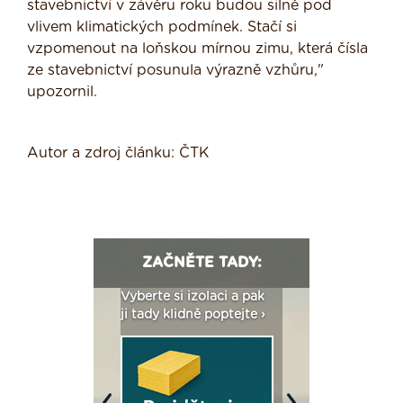
stavebnictví v závěru roku budou silně pod
vlivem klimatických podmínek. Stačí si
vzpomenout na loňskou mírnou zimu, která čísla
ze stavebnictví posunula výrazně vzhůru,"
upozornil.
Autor a zdroj článku: ČTK
ZAČNĚTE TADY:
: Fasády ETICS a
Vyberte si izolaci a pak
Vytvořte si vizualiz
dstatné v kostce ›
ji tady klidně poptejte ›
fasády ›