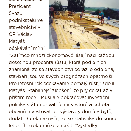
Prezident
Svazu
podnikatelů ve
stavebnictví v
ČR Václav
Matyáš
očekávání mírní.
"Zatímco mnozí ekonomové jásají nad každou
desetinou procenta růstu, která podle nich
znamená, že se stavebnictví odrazilo ode dna,
stavbaři jsou ve svých prognózách opatrnější.
Pro letošní rok očekáváme pomalý růst," sdělil
Matyáš. Stabilnější zlepšení lze prý čekat až v
příštím roce. "Musí ale pokračovat investiční
politika státu i privátních investorů a ochota
občanů investovat do výstavby domů a bytů,"
dodal. Dufek naznačil, že se statistika do konce
letošního roku může zhoršit. "Výsledky