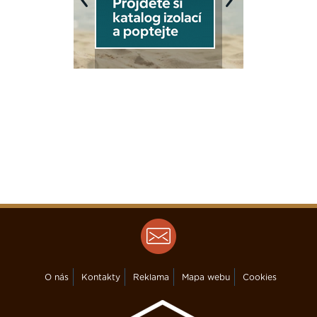
Previous
Next
O nás
Kontakty
Reklama
Mapa webu
Cookies