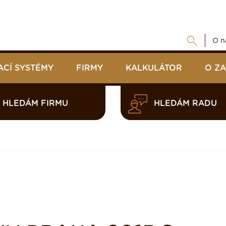
O n
ACÍ SYSTÉMY
FIRMY
KALKULÁTOR
O Z
HLEDÁM FIRMU
HLEDÁM RADU