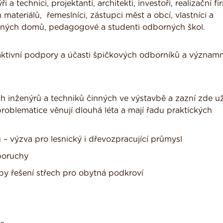
 a technici, projektanti, architekti, investoři, realizační fi
materiálů, řemeslníci, zástupci měst a obcí, vlastníci a
inných domů, pedagogové a studenti odborných škol.
aktivní podpory a účasti špičkových odborníků a význam
 inženýrů a techniků činných ve výstavbě a zazní zde u
roblematice věnují dlouhá léta a mají řadu praktických
ýzva pro lesnický i dřevozpracující průmysl
poruchy
y řešení střech pro obytná podkroví