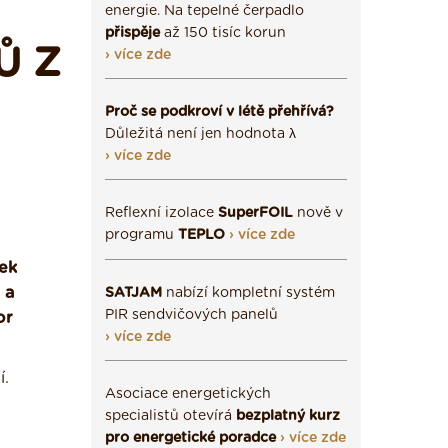
energie. Na tepelné čerpadlo
přispěje
až 150 tisíc korun
Ů Z
› více zde
Proč se podkroví v létě přehřívá?
Důležitá není jen hodnota λ
› více zde
Reflexní izolace
SuperFOIL
nově v
programu
TEPLO
› více zde
nek
 a
SATJAM
nabízí kompletní systém
PIR sendvičových panelů
or
› více zde
í.
Asociace energetických
specialistů otevírá
bezplatný kurz
pro energetické poradce
› více zde