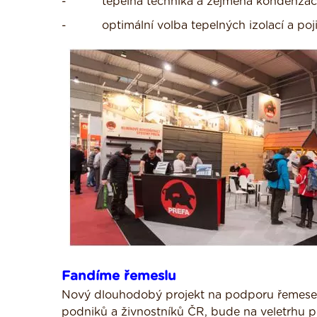
- tepelná technika a zejména kondenzac
- optimální volba tepelných izolací a pojis
Fandíme řemeslu
Nový dlouhodobý projekt na podporu řemesel v
podniků a živnostníků ČR, bude na veletrhu 