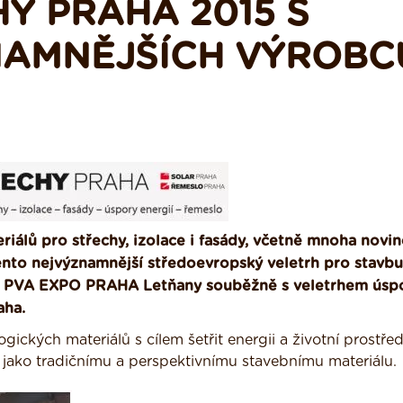
Y PRAHA 2015 S
NAMNĚJŠÍCH VÝROBC
iálů pro střechy, izolace i fasády, včetně mnoha novi
ento nejvýznamnější středoevropský veletrh pro stavbu
5 v PVA EXPO PRAHA Letňany souběžně s veletrhem úsp
aha.
ckých materiálů s cílem šetřit energii a životní prostřed
ako tradičnímu a perspektivnímu stavebnímu materiálu.