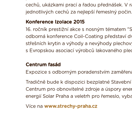
cechů, ukázkami prací a řadou přednášek. V
jednotlivých cechů za nejlepší řemeslný počin
Konference Izolace 2015
16. ročník prestižní akce s nosným tématem "
odborná konference Coil-Coating představí dv
střešních krytin a výhody a nevýhody plechový
s Evropskou asociací výrobců lakovaného pl
Centrum fasád
Expozice s odborným poradenstvím zaměřen
Tradičně bude k dispozici bezplatné Staveb
Centrum pro obnovitelné zdroje a úspory ener
energií Solar Praha a veletrh pro řemeslo, v
Více na
www.strechy-praha.cz