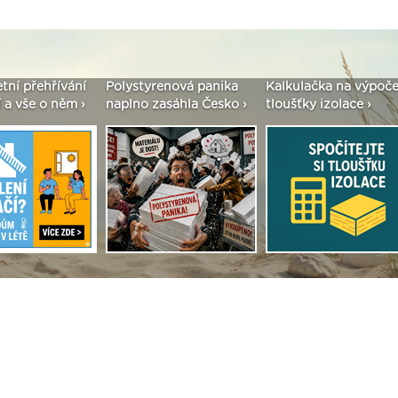
etní přehřívání
Polystyrenová panika
Kalkulačka na výpoče
 a vše o něm ›
naplno zasáhla Česko ›
tloušťky izolace ›