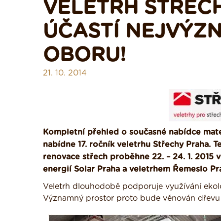
VELETRH STŘECH
ÚČASTÍ NEJVÝZ
OBORU!
21. 10. 2014
Kompletní přehled o současné nabídce mater
nabídne 17. ročník veletrhu Střechy Praha.
T
renovace střech proběhne 22. – 24. 1. 201
energií Solar Praha a veletrhem Řemeslo Pr
Veletrh dlouhodobě podporuje využívání ekologi
Významný prostor proto bude věnován dřevu j