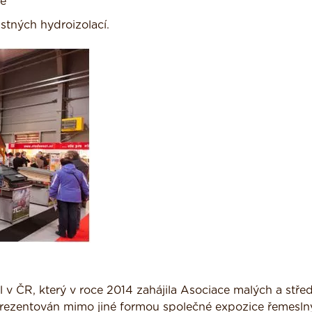
e
tných hydroizolací.
 ČR, který v roce 2014 zahájila Asociace malých a stře
prezentován mimo jiné formou společné expozice řemesln