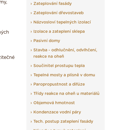
rmy,
Zateplování fasády
Zateplování dřevostaveb
Názvosloví tepelných izolací
Izolace a zateplení sklepa
ných
Pasivní domy
Stavba - odhlučnění, odvlhčení,
reakce na oheň
žitečné
Součinitel prostupu tepla
Tepelné mosty a plísně v domu
Paropropustnost a difúze
Třídy reakce na oheň u materiálů
Objemová hmotnost
Kondenzace vodní páry
Tech. postup zateplení fasády