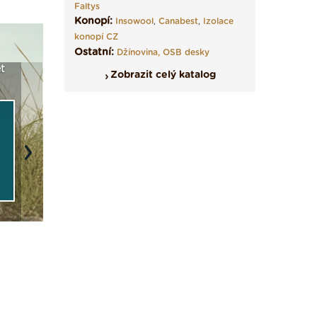
Faltys
Konopí:
Insowool
,
Canabest
,
Izolace
konopí CZ
Ostatní:
Džínovina,
OSB desky
t
Seriál: Fasády ETICS a
Vyberte si izolaci a pak
Vytvořte
Zobrazit celý katalog
vše podstatné v kostce ›
ji tady klidně poptejte ›
fasády ›
Next