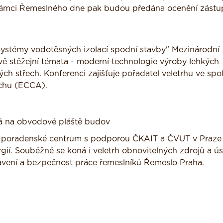
 rámci Řemeslného dne pak budou předána ocenění zást
.
Systémy vodotěsných izolací spodní stavby" Mezinárodní
ě stěžejní témata - moderní technologie výroby lehkých
ch střech. Konferenci zajišťuje pořadatel veletrhu ve spo
echu (ECCA).
á na obvodové pláště budov
ní poradenské centrum s podporou ČKAIT a ČVUT v Praze
gií. Souběžně se koná i veletrh obnovitelných zdrojů a ú
ybavení a bezpečnost práce řemeslníků Řemeslo Praha.