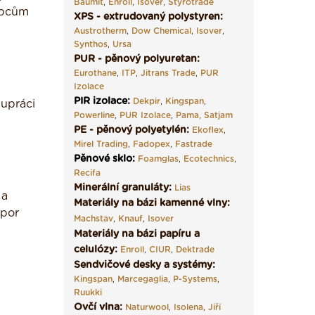
Baumit
,
Enroll
,
Isover
,
Styrotrade
upcům
XPS - extrudovaný polystyren:
Austrotherm
,
Dow Chemical
,
Isover
,
Synthos
,
Ursa
PUR - pěnový polyuretan:
Eurothane
,
ITP
,
Jitrans Trade
,
PUR
Izolace
PIR izolace
:
Dekpir
,
Kingspan
,
lupráci
Powerline
,
PUR Izolace
,
Pama,
Satjam
PE - pěnový polyetylén:
Ekoflex
,
Mirel Trading
,
Fadopex
,
Fastrade
Pěnové sklo
:
Foamglas
,
Ecotechnics
,
Recifa
Minerální granuláty:
Lias
 a
Materiály na bázi kamenné vlny:
spor
Machstav
,
Knauf
,
Isover
Materiály na bázi papíru a
celulózy:
Enroll
,
CIUR
,
Dektrade
Sendvičové desky a systémy:
Kingspan
,
Marcegaglia
,
P-Systems
,
Ruukki
Ovčí vlna:
Naturwool
,
Isolena
,
Jiří