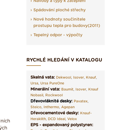
Návody a typy k zateplení
Spádování ploché střechy
Nové hodnoty součinitele
prostupu tepla pro budovy(2011)
Tepelný odpor - výpočty
RYCHLÉ HLEDÁNÍ V KATALOGU
Skelná vata:
Dekwool
,
Isover
,
Knauf
,
Ursa
,
Ursa PureOne
Minerální vata:
Baumit
,
Isover
,
Knauf
Nobasil
,
Rockwool
Dřevovláknité desky
:
Pavatex
,
Steico
,
Inthermo
,
Agepan
Dřevocementové desky:
Knauf-
Heraklith
,
DCD Ideal
,
Velox
dních
EPS - expandovaný polystyren:
ých