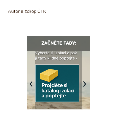
Autor a zdroj: ČTK
ZAČNĚTE TADY:
: Fasády ETICS a
Vyberte si izolaci a pak
Vytvořte si vizualiz
dstatné v kostce ›
ji tady klidně poptejte ›
fasády ›
Previous
Next