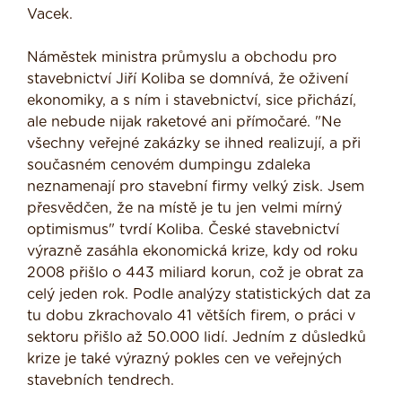
Vacek.
Náměstek ministra průmyslu a obchodu pro
stavebnictví Jiří Koliba se domnívá, že oživení
ekonomiky, a s ním i stavebnictví, sice přichází,
ale nebude nijak raketové ani přímočaré. "Ne
všechny veřejné zakázky se ihned realizují, a při
současném cenovém dumpingu zdaleka
neznamenají pro stavební firmy velký zisk. Jsem
přesvědčen, že na místě je tu jen velmi mírný
optimismus" tvrdí Koliba. České stavebnictví
výrazně zasáhla ekonomická krize, kdy od roku
2008 přišlo o 443 miliard korun, což je obrat za
celý jeden rok. Podle analýzy statistických dat za
tu dobu zkrachovalo 41 větších firem, o práci v
sektoru přišlo až 50.000 lidí. Jedním z důsledků
krize je také výrazný pokles cen ve veřejných
stavebních tendrech.