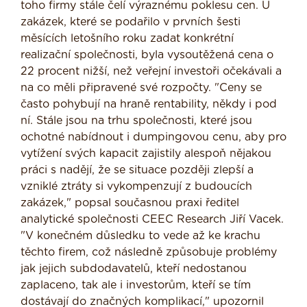
toho firmy stále čelí výraznému poklesu cen. U
zakázek, které se podařilo v prvních šesti
měsících letošního roku zadat konkrétní
realizační společnosti, byla vysoutěžená cena o
22 procent nižší, než veřejní investoři očekávali a
na co měli připravené své rozpočty. "Ceny se
často pohybují na hraně rentability, někdy i pod
ní. Stále jsou na trhu společnosti, které jsou
ochotné nabídnout i dumpingovou cenu, aby pro
vytížení svých kapacit zajistily alespoň nějakou
práci s nadějí, že se situace později zlepší a
vzniklé ztráty si vykompenzují z budoucích
zakázek," popsal současnou praxi ředitel
analytické společnosti CEEC Research Jiří Vacek.
"V konečném důsledku to vede až ke krachu
těchto firem, což následně způsobuje problémy
jak jejich subdodavatelů, kteří nedostanou
zaplaceno, tak ale i investorům, kteří se tím
dostávají do značných komplikací," upozornil