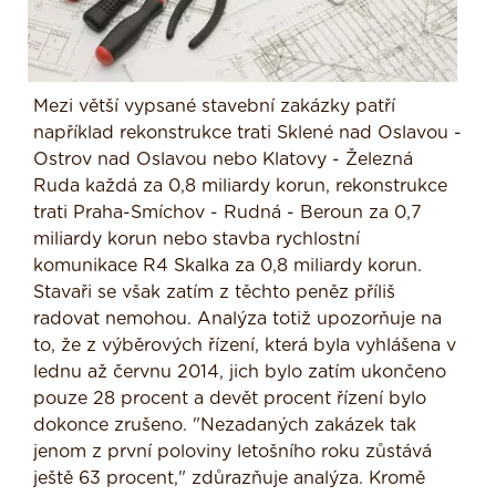
Mezi větší vypsané stavební zakázky patří
například rekonstrukce trati Sklené nad Oslavou -
Ostrov nad Oslavou nebo Klatovy - Železná
Ruda každá za 0,8 miliardy korun, rekonstrukce
trati Praha-Smíchov - Rudná - Beroun za 0,7
miliardy korun nebo stavba rychlostní
komunikace R4 Skalka za 0,8 miliardy korun.
Stavaři se však zatím z těchto peněz příliš
radovat nemohou. Analýza totiž upozorňuje na
to, že z výběrových řízení, která byla vyhlášena v
lednu až červnu 2014, jich bylo zatím ukončeno
pouze 28 procent a devět procent řízení bylo
dokonce zrušeno. "Nezadaných zakázek tak
jenom z první poloviny letošního roku zůstává
ještě 63 procent," zdůrazňuje analýza. Kromě