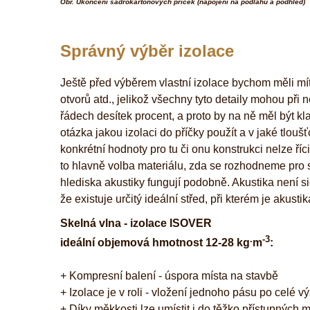
Obr. Ukončení sádrokartonových příček (napojení na podlahu a podhled)
Správný výběr izolace
Ještě před výběrem vlastní izolace bychom měli mít v
otvorů atd., jelikož všechny tyto detaily mohou při
řádech desítek procent, a proto by na ně měl být k
otázka jakou izolaci do příčky použít a v jaké tlo
konkrétní hodnoty pro tu či onu konstrukci nelze ří
to hlavně volba materiálu, zda se rozhodneme pro 
hlediska akustiky fungují podobně. Akustika není s
že existuje určitý ideální střed, při kterém je akus
Skelná vlna - izolace ISOVER
.
-3
ideální objemová hmotnost 12-28 kg
m
:
+ Kompresní balení - úspora místa na stavbě
+ Izolace je v roli - vložení jednoho pásu po celé v
+ Díky měkkosti lze umístit i do těžko přístupných m