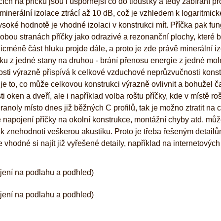
ch na příčku jsou i úspornější co do tloušťky a tedy zabírání pr
inerální izolace ztrácí až 10 dB, což je vzhledem k logaritmick
ysoké hodnotě je vhodné izolaci v konstrukci mít. Příčka pak fu
obou stranách příčky jako odrazivé a rezonanční plochy, které b
Nicméně část hluku projde dále, a proto je zde právě minerální i
ku z jedné stany na druhou - brání přenosu energie z jedné mol
osti výrazně přispívá k celkové vzduchové neprůzvučnosti konst
y je to, co může celkovou konstrukci výrazně ovlivnit a bohužel č
 oken a dveří, ale i například volba roštu příčky, kde v místě ro
anoly místo dnes již běžných C profilů, tak je možno ztratit na 
né napojení příčky na okolní konstrukce, montážní chyby atd. můž
ak znehodnotí veškerou akustiku. Proto je třeba řešeným detail
vhodné si najít již vyřešené detaily, například na internetových