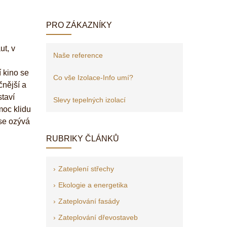
PRO ZÁKAZNÍKY
ut, v
Naše reference
 kino se
Co vše Izolace-Info umí?
čnější a
staví
Slevy tepelných izolací
moc klidu
 se ozývá
RUBRIKY ČLÁNKŮ
Zateplení střechy
Ekologie a energetika
Zateplování fasády
Zateplování dřevostaveb