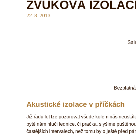
ZVUKOVÁ IZOLAC
22. 8. 2013
Sai
Bezplatná
Akustické izolace v příčkách
Již řadu let lze pozorovat všude kolem nás neustále
bytě nám hlučí lednice, či pračka, slyšíme puštěnou 
častějších intervalech, než tomu bylo ještě před p