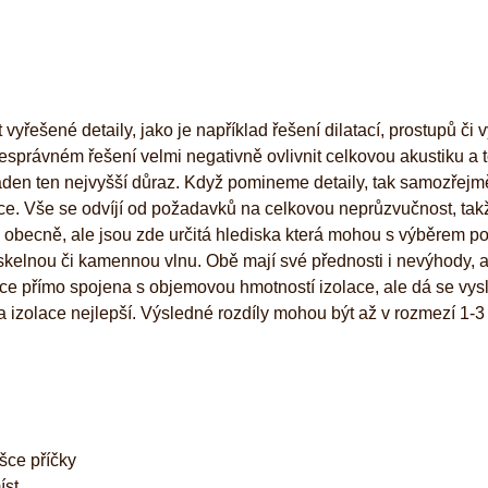
yřešené detaily, jako je například řešení dilatací, prostupů či v
 nesprávném řešení velmi negativně ovlivnit celkovou akustiku a t
laden ten nejvyšší důraz. Když pomineme detaily, tak samozřejm
ušťce. Vše se odvíjí od požadavků na celkovou neprůzvučnost, tak
ci obecně, ale jsou zde určitá hlediska která mohou s výběrem p
skelnou či kamennou vlnu. Obě mají své přednosti i nevýhody, a
ice přímo spojena s objemovou hmotností izolace, ale dá se vys
tika izolace nejlepší. Výsledné rozdíly mohou být až v rozmezí 1-3
ýšce příčky
íst