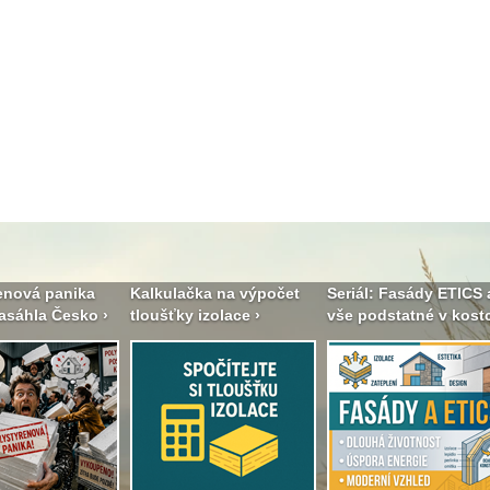
enová panika
Kalkulačka na výpočet
Seriál: Fasády ETICS 
asáhla Česko ›
tloušťky izolace ›
vše podstatné v kostc