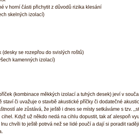
é v horní části přichytit z důvodů rizika klesání
ech skelných izolací)
ek (desky se rozepřou do svislých roštů)
 všech kamenných izolací)
říček (kombinace měkkých izolací a tuhých desek) jeví v souč
ě staví či uvažuje o stavbě akustické příčky či dodatečné akusti
tností ale zůstává, že ještě i dnes se místy setkáváme s tzv. ,,s
cihel. Když už někdo nedá na cihlu dopustit, tak ať alespoň vyu
nu chvíli to ještě potrvá než se lidé poučí a dají si poradit raděj
a.