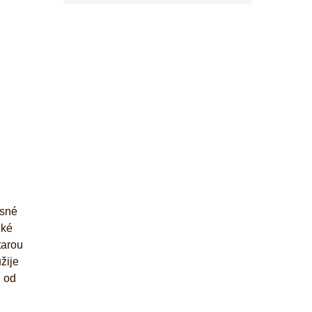
asné
cké
tarou
žije
i od