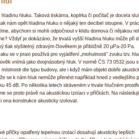
lidí
ladinu hluku. Taková tiskárna, kopírka či počítač je docela slu
 tak nám opět hladina hluku o nějaký ten decibel stoupne. V prác
tíme, abychom si mohli odpočnout v klidu domova či nějakou rel
me? Vždyť je dokázáno, že trvalá vyšší hladina hluku může při 
ý tlak slyšitelný zdravým člověkem je přibližně 20 μPa-20 Pa.
ku se v praxi používá pro vyjádření „mohutnosti" zvuku tzv. hla
člověk vnímá jako dvojnásobný hluk. V normě ČS 73 0532 jsou s
místnosti dle typu budovy, ale i když mám objekt dobře akustic
 že se k nám hluk nemůže přenést například hned z vedlejšího 
ku 45 dB. Po několika letech stráveném v trvale hlučném prostře
me se proto právě na akustickou izolaci v příčkách. Na následují
 ona konstrukce akusticky izolovat.
vé příčky opatřeny tepelnou izolací dosahují akusticky lepších