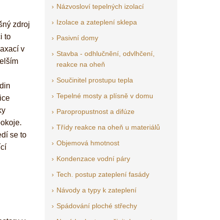
Názvosloví tepelných izolací
Izolace a zateplení sklepa
šný zdroj
i to
Pasivní domy
axací v
Stavba - odhlučnění, odvlhčení,
delším
reakce na oheň
Součinitel prostupu tepla
din
Tepelné mosty a plísně v domu
ice
ky
Paropropustnost a difúze
pokoje.
Třídy reakce na oheň u materiálů
dí se to
Objemová hmotnost
cí
Kondenzace vodní páry
Tech. postup zateplení fasády
Návody a typy k zateplení
Spádování ploché střechy