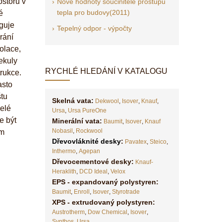
ostoru v
Nové hodnoty součinitele prostupu
tepla pro budovy(2011)
é
nguje
Tepelný odpor - výpočty
rání
zolace,
ekuly
RYCHLÉ HLEDÁNÍ V KATALOGU
rukce.
asto
štu
Skelná vata:
Dekwool
,
Isover
,
Knauf
,
celé
Ursa
,
Ursa PureOne
e být
Minerální vata:
Baumit
,
Isover
,
Knauf
Nobasil
,
Rockwool
ům
Dřevovláknité desky
:
Pavatex
,
Steico
,
Inthermo
,
Agepan
Dřevocementové desky:
Knauf-
Heraklith
,
DCD Ideal
,
Velox
EPS - expandovaný polystyren:
Baumit
,
Enroll
,
Isover
,
Styrotrade
XPS - extrudovaný polystyren:
Austrotherm
,
Dow Chemical
,
Isover
,
Synthos
,
Ursa