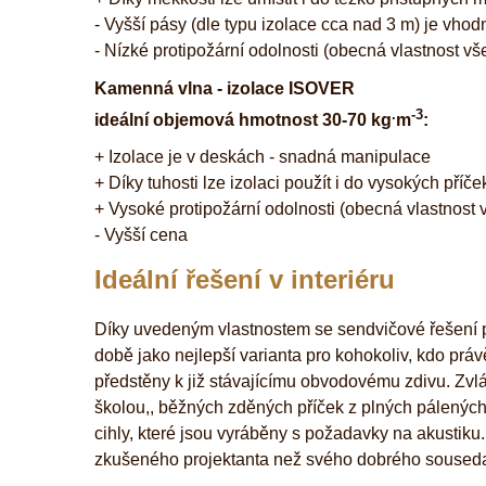
- Vyšší pásy (dle typu izolace cca nad 3 m) je vhodn
- Nízké protipožární odolnosti (obecná vlastnost vš
Kamenná vlna - izolace ISOVER
.
-3
ideální objemová hmotnost 30-70 kg
m
:
+ Izolace je v deskách - snadná manipulace
+ Díky tuhosti lze izolaci použít i do vysokých příč
+ Vysoké protipožární odolnosti (obecná vlastnost
- Vyšší cena
Ideální řešení v interiéru
Díky uvedeným vlastnostem se sendvičové řešení p
době jako nejlepší varianta pro kohokoliv, kdo práv
předstěny k již stávajícímu obvodovému zdivu. Zvláš
školou,, běžných zděných příček z plných pálených 
cihly, které jsou vyráběny s požadavky na akustiku. I
zkušeného projektanta než svého dobrého soused