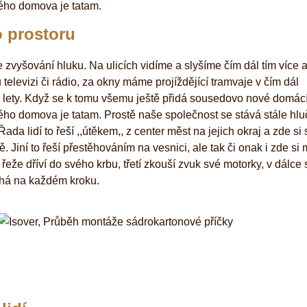
ného domova je tatam.
o prostoru
 zvyšování hluku. Na ulicích vidíme a slyšíme čím dál tím více a
televizi či rádio, za okny máme projíždějící tramvaje v čím dál
ár lety. Když se k tomu všemu ještě přidá sousedovo nové domácí
ého domova je tatam. Prostě naše společnost se stává stále hlu
da lidí to řeší ,,útěkem,, z center měst na jejich okraj a zde si 
 Jiní to řeší přestěhováním na vesnici, ale tak či onak i zde si 
eže dříví do svého krbu, třetí zkouší zvuk své motorky, v dálce
tíhá na každém kroku.