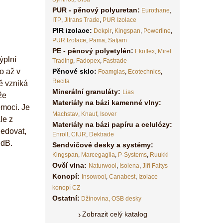
PUR - pěnový polyuretan:
Eurothane
,
ITP
,
Jitrans Trade
,
PUR Izolace
PIR izolace
:
Dekpir
,
Kingspan
,
Powerline
,
PUR Izolace
,
Pama,
Satjam
PE - pěnový polyetylén:
Ekoflex
,
Mirel
ýplní
Trading
,
Fadopex
,
Fastrade
o až v
Pěnové sklo
:
Foamglas
,
Ecotechnics
,
Recifa
ě vzniká
Minerální granuláty:
Lias
že
Materiály na bázi kamenné vlny:
omoci. Je
Machstav
,
Knauf
,
Isover
le z
Materiály na bázi papíru a celulózy:
ledovat,
Enroll
,
CIUR
,
Dektrade
 dB.
Sendvičové desky a systémy:
Kingspan
,
Marcegaglia
,
P-Systems
,
Ruukki
Ovčí vlna:
Naturwool
,
Isolena
,
Jiří Faltys
Konopí:
Insowool
,
Canabest
,
Izolace
konopí CZ
Ostatní:
Džínovina,
OSB desky
Zobrazit celý katalog