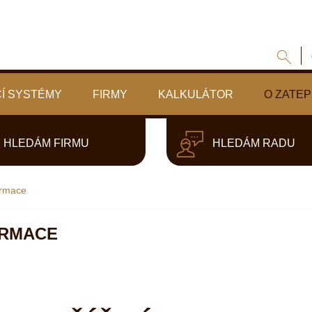
Í SYSTÉMY
FIRMY
KALKULÁTOR
O ZATEP
HLEDÁM FIRMU
HLEDÁM RADU
ormace
ORMACE