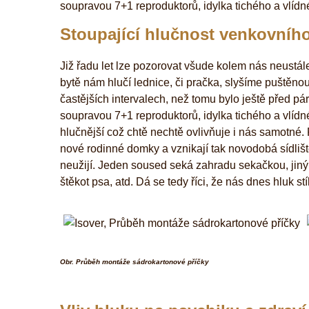
soupravou 7+1 reproduktorů, idylka tichého a vlíd
Stoupající hlučnost venkovníh
Již řadu let lze pozorovat všude kolem nás neustále
bytě nám hlučí lednice, či pračka, slyšíme puštěnou 
častějších intervalech, než tomu bylo ještě před p
soupravou 7+1 reproduktorů, idylka tichého a vlídn
hlučnější což chtě nechtě ovlivňuje i nás samotné. Řa
nové rodinné domky a vznikají tak novodobá sídliště.
neužijí. Jeden soused seká zahradu sekačkou, jiný ř
štěkot psa, atd. Dá se tedy říci, že nás dnes hluk s
Obr. Průběh montáže sádrokartonové příčky