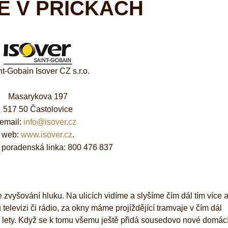
E V PŘÍČKÁCH
nt-Gobain Isover CZ s.r.o.
Masarykova 197
517 50 Častolovice
email:
info@isover.cz
web:
www.isover.cz
.
 poradenská linka: 800 476 837
 zvyšování hluku. Na ulicích vidíme a slyšíme čím dál tím více a
televizi či rádio, za okny máme projíždějící tramvaje v čím dál
ár lety. Když se k tomu všemu ještě přidá sousedovo nové domácí