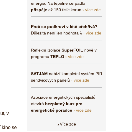
energie. Na tepelné čerpadlo
přispěje
až 150 tisíc korun
› více zde
Proč se podkroví v létě přehřívá?
Důležitá není jen hodnota λ
› více zde
Reflexní izolace
SuperFOIL
nově v
programu
TEPLO
› více zde
SATJAM
nabízí kompletní systém PIR
sendvičových panelů
› více zde
Asociace energetických specialistů
otevírá
bezplatný kurz pro
energetické poradce
› více zde
ut, v
Více zde
 kino se