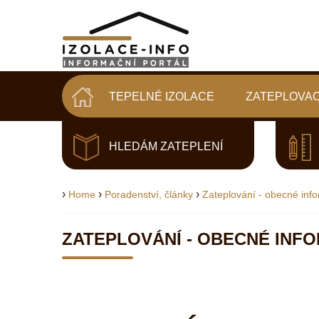
TEPELNÉ IZOLACE
ZATEPLOVAC
HLEDÁM ZATEPLENÍ
›
›
›
Home
Poradenství, články
Zateplování - obecné inf
ZATEPLOVÁNÍ - OBECNÉ INF