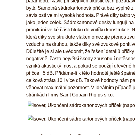
parametrů. Navíc při stejných akustických požadavcí
bytě. Samotná sádrokartonová příčka bez výplně z m
závislosti velmi vysoká hodnota. Právě díky takto v
jako jeden celek. Sádrokartonové desky fungují na 
pronikání velké části hluku do vnitřku konstrukce. 
která díky své struktuře vláken omezuje přenos zvu
vzduchu na druhou, takže díky své zvukové pohltiv
Důležité je si ale uvědomit, že řešení detailů příčk
negativně, často největší škody způsobují netěsnosti
vzniká akustický most a pokud se použijí dřevěné hr
příčce i 5 dB. Přidáme-li k této hodnotě ještě špat
celková ztráta 10 i více dB. Takové hodnoty nám p
věnovat maximální pozornost. V ideálním případě je 
stránkách firmy Saint Gobain Rigips s.r.o.