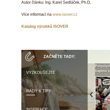
Autor článku: Ing. Karel Sedláček, Ph.D.
Více informací na
www.isover.cz
Katalog výrobků ISOVER
ZAČNĚTE TADY:
Není polystyren? My ho
Seriál: Letní přehřívání
Polystyr
seženeme! ›
podkroví a vše o něm ›
naplno z
VYZKOUŠEJTE
RADY & TIPY
Previous
INSPIRACE