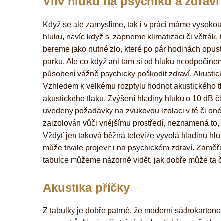
Vliv hluku na psychiku a zdraví 
Když se ale zamyslíme, tak i v práci máme vysokou h
hluku, navíc když si zapneme klimatizaci či větrák,
bereme jako nutné zlo, které po pár hodinách opus
parku. Ale co když ani tam si od hluku neodpočine
působení vážně psychicky poškodit zdraví. Akustick
Vzhledem k velkému rozptylu hodnot akustického tla
akustického tlaku. Zvýšení hladiny hluku o 10 dB 
uvedeny požadavky na zvukovou izolaci v té či oné 
zaizolován vůči vnějšímu prostředí, neznamená to,
Vždyť jen taková běžná televize vyvolá hladinu hlu
může trvale projevit i na psychickém zdraví. Zaměř
tabulce můžeme názorně vidět, jak dobře může ta či
Akustika příčky
Z tabulky je dobře patrné, že moderní sádrokartono