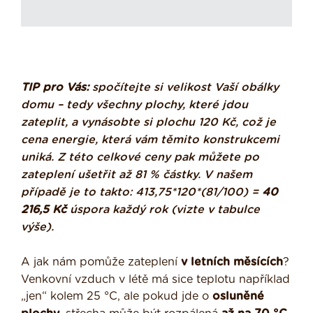
TIP pro Vás:
spočítejte si velikost Vaší obálky
domu – tedy všechny plochy, které jdou
zateplit, a vynásobte si plochu 120 Kč, což je
cena energie, která vám těmito konstrukcemi
uniká. Z této celkové ceny pak můžete po
zateplení ušetřit až 81 % částky. V našem
případě je to takto: 413,75*120*(81/100) =
40
216,5 Kč
úspora každý rok (vizte v tabulce
výše).
A jak nám pomůže zateplení
v letních měsících
?
Venkovní vzduch v létě má sice teplotu například
„jen“ kolem 25 °C, ale pokud jde o
osluněné