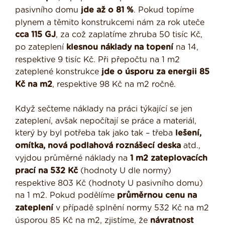
pasivního domu
jde až o 81 %
. Pokud topíme
plynem a těmito konstrukcemi nám za rok uteče
cca 115 GJ
, za což zaplatíme zhruba 50 tisíc Kč,
po zateplení
klesnou náklady na topení
na 14,
respektive 9 tisíc Kč. Při přepočtu na 1 m2
zateplené konstrukce
jde o úsporu za energii 85
Kč na m
2
, respektive 98 Kč na m2 ročně.
Když sečteme náklady na práci týkající se jen
zateplení, avšak nepočítají se práce a materiál,
který by byl potřeba tak jako tak – třeba
lešení,
omítka, nová podlahová roznášecí deska
atd.,
vyjdou průměrné náklady na
1 m2
zateplovacích
prací na 532 Kč
(hodnoty U dle normy)
respektive 803 Kč (hodnoty U pasivního domu)
na 1 m2. Pokud podělíme
průměrnou cenu na
zateplení
v případě splnění normy 532 Kč na m2
úsporou 85 Kč na m2, zjistíme, že
návratnost