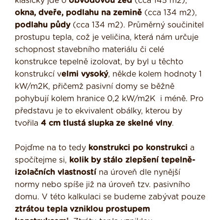
klasicky jde o
obvodovou zeď
(cca 145 m2),
okna, dveře, podlahu na zemině
(cca 134 m2),
podlahu půdy
(cca 134 m2). Průměrný součinitel
prostupu tepla, což je veličina, která nám určuje
schopnost stavebního materiálu či celé
konstrukce tepelně izolovat, by byl u těchto
konstrukcí v
elmi vysoký
, někde kolem hodnoty 1
kW/m2K, přičemž pasivní domy se běžně
pohybují kolem hranice 0,2 kW/m2K i méně. Pro
představu je to ekvivalent obálky, kterou by
tvořila
4 cm tlustá slupka ze skelné vlny
.
Pojďme na to tedy
konstrukci po konstrukci
a
spočítejme si,
kolik by stálo zlepšení tepelně-
izolačních vlastností
na úroveň dle nynější
normy nebo spíše již na úroveň tzv. pasivního
domu. V této kalkulaci se budeme zabývat pouze
ztrátou tepla vzniklou prostupem