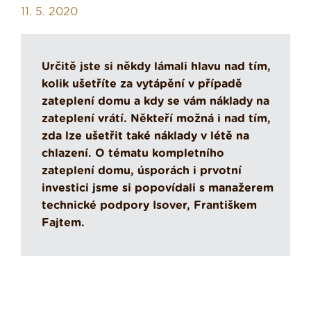
11. 5. 2020
Určitě jste si někdy lámali hlavu nad tím,
kolik ušetříte za vytápění v případě
zateplení domu a kdy se vám náklady na
zateplení vrátí. Někteří možná i nad tím,
zda lze ušetřit také náklady v létě na
chlazení. O tématu kompletního
zateplení domu, úsporách i prvotní
investici jsme si popovídali s manažerem
technické podpory Isover, Františkem
Fajtem.