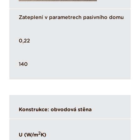
Zateplení v parametrech pasivního domu
0,22
140
Konstrukce: obvodová stěna
2
U (W/m
K)