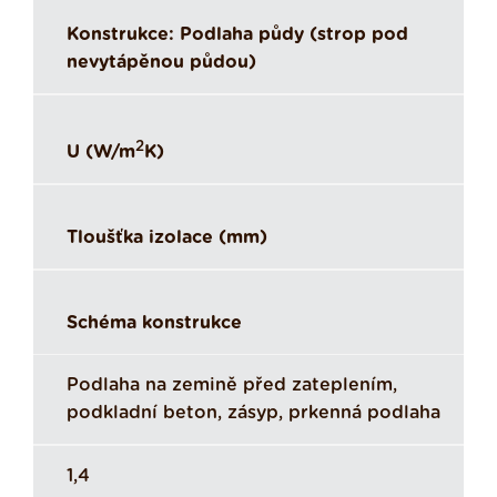
Konstrukce: Podlaha půdy (strop pod
nevytápěnou půdou)
2
U (W/m
K)
Tloušťka izolace (mm)
Schéma konstrukce
Podlaha na zemině před zateplením,
podkladní beton, zásyp, prkenná podlaha
1,4