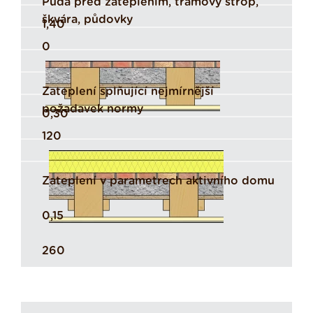
Půda před zateplením, trámový strop,
škvára, půdovky
1,40
0
Zateplení splňující nejmírnější
požadavek normy
0,30
120
Zateplení v parametrech aktivního domu
0,15
260