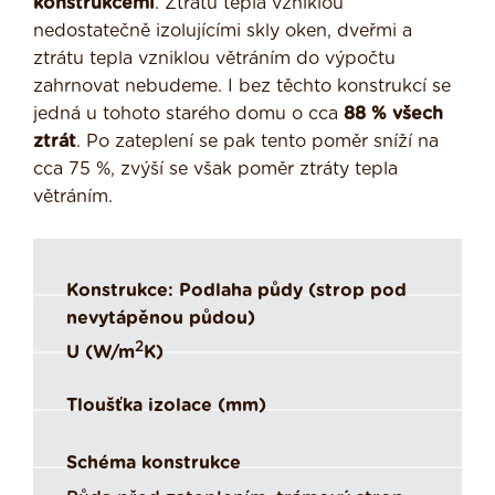
konstrukcemi
. Ztrátu tepla vzniklou
nedostatečně izolujícími skly oken, dveřmi a
ztrátu tepla vzniklou větráním do výpočtu
zahrnovat nebudeme. I bez těchto konstrukcí se
jedná u tohoto starého domu o cca
88 % všech
ztrát
. Po zateplení se pak tento poměr sníží na
cca 75 %, zvýší se však poměr ztráty tepla
větráním.
Konstrukce: Podlaha půdy (strop pod
nevytápěnou půdou)
2
U (W/m
K)
Tloušťka izolace (mm)
Schéma konstrukce