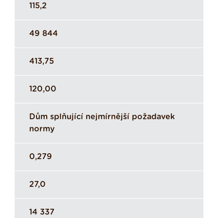
115,2
49 844
413,75
120,00
Dům splňující nejmírnější požadavek
normy
0,279
27,0
14 337