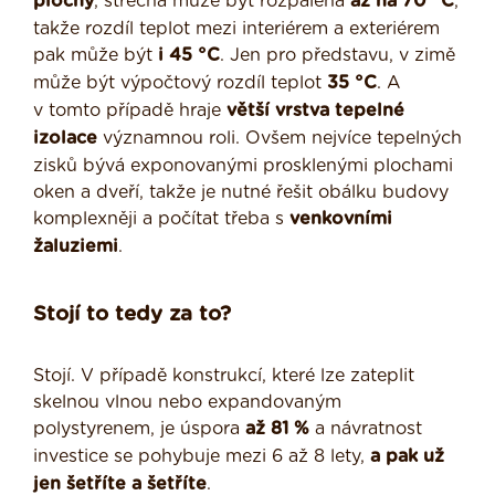
plochy
, střecha může být rozpálená
až na 70 °C
,
takže rozdíl teplot mezi interiérem a exteriérem
pak může být
i 45 °C
. Jen pro představu, v zimě
může být výpočtový rozdíl teplot
35 °C
. A
v tomto případě hraje
větší vrstva tepelné
izolace
významnou roli. Ovšem nejvíce tepelných
zisků bývá exponovanými prosklenými plochami
oken a dveří, takže je nutné řešit obálku budovy
komplexněji a počítat třeba s
venkovními
žaluziemi
.
Stojí to tedy za to?
Stojí. V případě konstrukcí, které lze zateplit
skelnou vlnou nebo expandovaným
polystyrenem, je úspora
až 81 %
a návratnost
investice se pohybuje mezi 6 až 8 lety,
a pak už
jen šetříte a šetříte
.