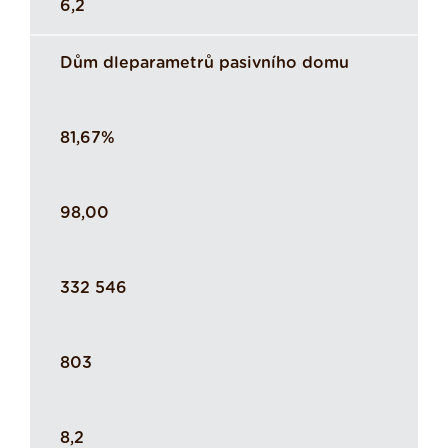
6,2
Dům dleparametrů pasivního domu
81,67%
98,00
332 546
803
8,2