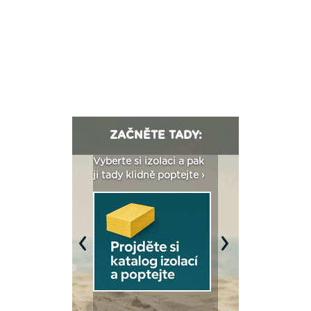
ZAČNĚTE TADY:
: Fasády ETICS a
Vyberte si izolaci a pak
Vytvořte si vizualiz
dstatné v kostce ›
ji tady klidně poptejte ›
fasády ›
Previous
Next