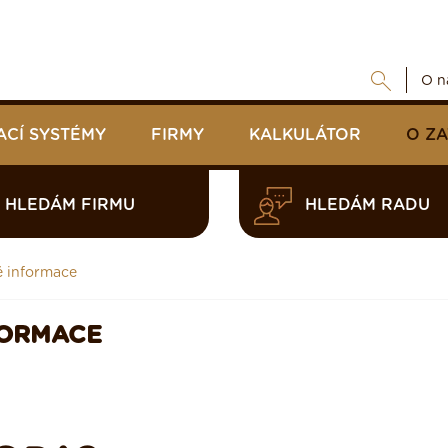
O n
ACÍ SYSTÉMY
FIRMY
KALKULÁTOR
O Z
HLEDÁM FIRMU
HLEDÁM RADU
é informace
FORMACE