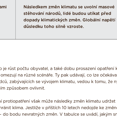
ami
Následkem změn klimatu se uvolní masové
stěhování národů, lidé budou utíkat před
dopady klimatických změn. Globální napětí 
důsledku toho silně vzroste.
 je růst počtu obyvatel, a také dobu prosazení opatření 
omezují na různé scénáře. Ty pak udávají, co lze očekáva
dců, zabývajících se vývojem klimatu, vedou k tomu, že n
ím způsobem ovlivnit.
ní protiopatření však může následky změn klimatu udržet 
nit klima. Jestliže v příštích 10 letech ne­dojde ke změn
" - do bodu nevratných změn. V tabulce se uvádí, jakým 