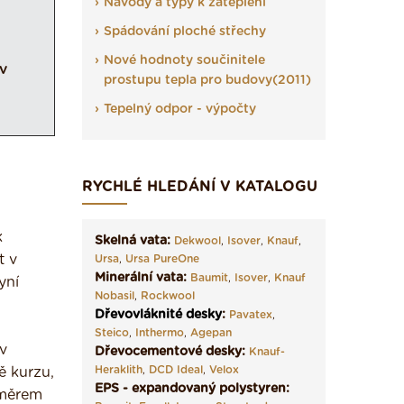
Návody a typy k zateplení
Spádování ploché střechy
Nové hodnoty součinitele
v
prostupu tepla pro budovy(2011)
Tepelný odpor - výpočty
RYCHLÉ HLEDÁNÍ V KATALOGU
k
Skelná vata:
Dekwool
,
Isover
,
Knauf
,
t v
Ursa
,
Ursa PureOne
Minerální vata:
Baumit
,
Isover
,
Knauf
yní
Nobasil
,
Rockwool
Dřevovláknité desky
:
Pavatex
,
Steico
,
Inthermo
,
Agepan
v
Dřevocementové desky:
Knauf-
Heraklith
,
DCD Ideal
,
Velox
ě kurzu,
EPS - expandovaný polystyren:
směrem