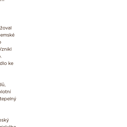
ržoval
zemské
o
Vznikl
.
dlo ke
dů,
lotní
 tepelný
bský