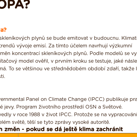
OPA?
ra?
skleníkových plynů se bude emitovat v budoucnu. Kli­mat
rendů vývoje emisí. Za tímto účelem navrhují výzkumní
 změn koncentrací skleníkových plynů. Podle modelů se vy
tačový model ověřil, v prvním kroku se testuje, jaké násl
má. To se většinou ve střednědobém období zdaří, takže 
ti.
vernmental Panel on Climate Change (IPCC) publikuje pr
 jevy. Program životního prostředí OSN a Světo­vé.
dly v roce 1988 v život IPCC. Protože se na vypracován
lém světě, těší se tyto zprávy vysoké autoritě.
h změn - pokud se dá ještě klima zachránit