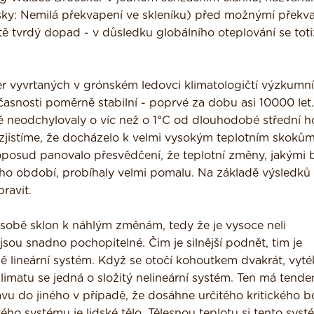
esky: Nemilá překvapení ve skleníku) před možnýmí překv
ě tvrdý dopad - v důsledku globálního oteplování se toti
er vyvrtaných v grónském ledovci klimatologičtí výzkumní
oučasnosti poměrně stabilní - poprvé za dobu asi 10000 let.
ě neodchylovaly o víc než o 1°C od dlou­hodobé střední h
 zjistíme, že docházelo k velmi vysokým teplotním skokům,
posud panovalo přesvědčení, že teplotní změny, jakými 
o období, pro­bíhaly velmi pomalu. Na základě výsledků
ravit.
obě sklon k náhlým změnám, tedy že je vysoce neli­
ou snadno pochopitelné. Čim je silnější podnět, tim je
ižně lineární systém. Když se otočí kohoutkem dvakrát, vyté
limatu se jedná o složitý nelineární systém. Ten má tende
u do jiného v případě, že dosáhne určitého kritického b
ého systému je lidské tělo. Tělesnou teplotu si tento syst