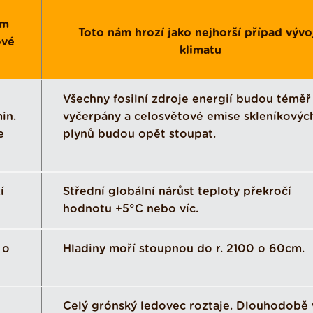
ím
Toto nám hrozí jako nejhorší případ vývo
ové
klimatu
Všechny fosilní zdroje energií budou téměř
in.
vyčerpány a celosvětové emise skleníkovýc
e
plynů budou opět stoupat.
í
Střední globální nárůst teploty překročí
hodnotu +5°C nebo víc.
 o
Hladiny moří stoupnou do r. 2100 o 60cm.
Celý grónský ledovec roztaje. Dlouhodobě 