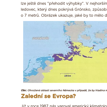
lze ještě dnes "přehodit výhybky". V nejhorším
ledovec, který dnes pokrývá Grónsko, způsobil
o 7 metrů. Obrázek ukazuje, jaké by to mělo
Obr.:
Ohrožené oblasti severního Německa v případě, že by hladina 
Zalední se Evropa?
Již v roce 1987 nás varoval americký klimato