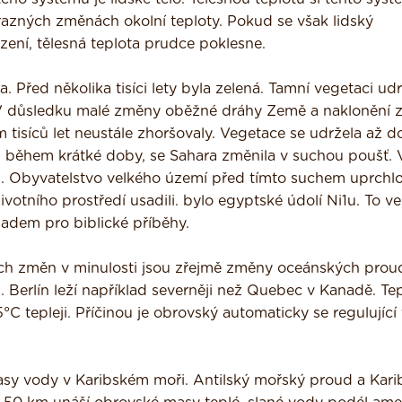
výrazných změnách okolní teploty. Pokud se však lidský
ení, tělesná teplota prudce poklesne.
 Před několika tisíci lety byla zelená. Tamní vegetaci ud
 V důsledku malé změny oběžné dráhy Země a naklonění 
síců let neustále zhoršovaly. Ve­getace se udržela až d
 během krátké doby, se Sahara změnila v suchou poušť. 
es. Obyvatelstvo velkého území před tímto suchem uprchlo
votního prostředí usadili. bylo egyptské údolí Ni1u. To ve
kladem pro biblické příběhy.
ých změn v minulosti jsou zřejmě změny oceánských prou
a. Berlín leží například severněji než Quebec v Kanadě. Tep
°C tepleji. Příčinou je obrovský automaticky se regulující
asy vody v Karibském moři. Antilský mořský proud a Kari