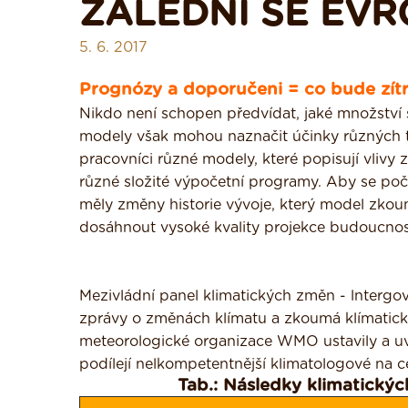
ZALEDNÍ SE EVR
5. 6. 2017
Prognózy a doporučeni = co bude zít
Nikdo není schopen předvídat, jaké množství 
modely však mohou naznačit účinky různých t
pracovníci různé modely, které popisují vlivy
různé složité výpočetní programy. Aby se počí
měly změny historie vývoje, který model zkou
dosáhnout vysoké kvality projekce budoucnos
Mezivládní panel klimatických změn - lntergo
zprávy o změnách klímatu a zkoumá klímatické
meteorologické organizace WMO ustavily a uve
podílejí nelkompetentnější klimatologové na ce
Tab.: Následky klimatickýc