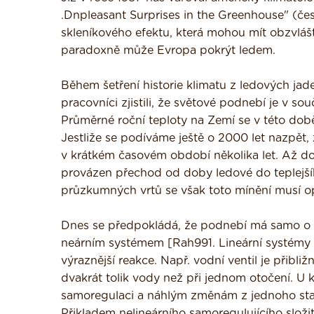
.Dnpleasant Surprises in the Greenhouse" (č
skleníkového efektu, která mohou mít obzvlášt
paradoxně může Evropa pokrýt ledem.
Během šetření historie klimatu z ledových jad
pracovníci zjistili, že světové podnebí je v s
Průměrné roční teploty na Zemí se v této dob
Jestliže se podíváme ještě o 2000 let nazpět,
v krátkém časovém období několika let. Až do
provázen přechod od doby ledové do teplejšíh
průzkumných vrtů se však toto mínění musí op
Dnes se předpokládá, že podnebí má samo o s
neárním systémem [Rah991. Lineární systémy js
výraznější reakce. Např. vodní ventil je přibl
dvakrát tolik vody než při jednom otočení. U k
samoregulaci a náhlým změnám z jednoho stav
Přikladem nelineárního samoregulujícího složit