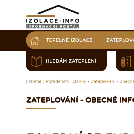
TEPELNÉ IZOLACE
ZATEPLOV
HLEDÁM ZATEPLENÍ
›
›
›
Home
Poradenství, články
Zateplování - obecn
ZATEPLOVÁNÍ - OBECNÉ IN