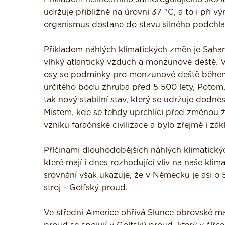
udržuje přibližně na úrovni 37 "C, a to i při 
organismus dostane do stavu silného podchlaz
Příkladem náhlých klimatických změn je Sahara.
vlhký atlantický vzduch a monzunové deště.
osy se podmínky pro monzunové deště během ti
určitého bodu zhruba před 5 500 lety, Potom,
tak nový stabilní stav, který se udržuje dodn
Místem, kde se tehdy uprchlíci před změnou ži
vzniku faraónské civilizace a bylo zřejmě i zá
Příčinami dlouhodobějších náhlých klimatick
které mají i dnes rozhodující vliv na naše klim
srovnání však ukazuje, že v Německu je asi o 5
stroj - Golfský proud.
Ve střední Americe ohřívá Slunce obrovské m