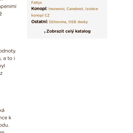
Faltys
apenimí
Konopí:
Insowool
,
Canabest
,
Izolace
ž
konopí CZ
Ostatní:
Džínovina,
OSB desky
Zobrazit celý katalog
odnoty.
 a to i
byl
 z
ká
nce k
odu.
ém