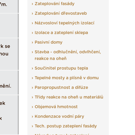
Zateplování fasády
7m.
Zateplování dřevostaveb
Názvosloví tepelných izolací
Izolace a zateplení sklepa
Pasivní domy
k se
Stavba - odhlučnění, odvlhčení,
ohou
reakce na oheň
Součinitel prostupu tepla
Tepelné mosty a plísně v domu
mění.
Paropropustnost a difúze
Třídy reakce na oheň u materiálů
ek
Objemová hmotnost
Kondenzace vodní páry
k
Tech. postup zateplení fasády