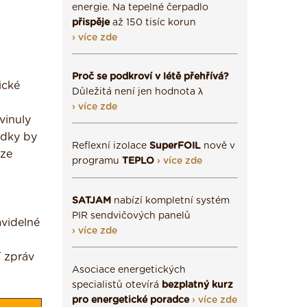
energie. Na tepelné čerpadlo
přispěje
až 150 tisíc korun
› více zde
Proč se podkroví v létě přehřívá?
ické
Důležitá není jen hodnota λ
› více zde
vinuly
edky by
Reflexní izolace
SuperFOIL
nově v
lze
programu
TEPLO
› více zde
SATJAM
nabízí kompletní systém
PIR sendvičových panelů
avidelné
› více zde
í zpráv
Asociace energetických
specialistů otevírá
bezplatný kurz
pro energetické poradce
› více zde