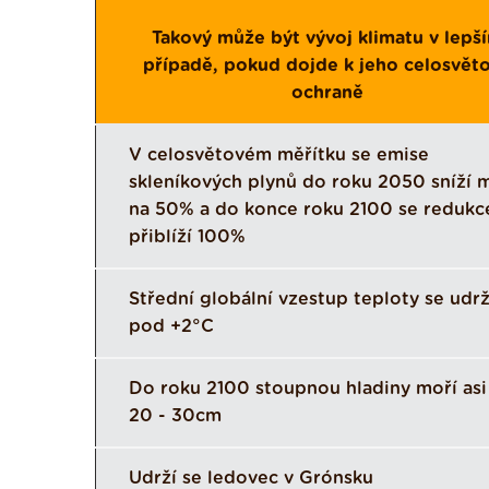
Takový může být vývoj klimatu v lepš
případě, pokud dojde k jeho celosvět
ochraně
V celosvětovém měřítku se emise
skleníkových plynů do roku 2050 sníží m
na 50% a do konce roku 2100 se redukc
přiblíží 100%
Střední globální vzestup teploty se udrž
pod +2°C
Do roku 2100 stoupnou hladiny moří asi
20 - 30cm
Udrží se ledovec v Grónsku