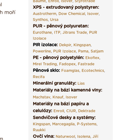
Baumit
,
Enroll
,
Isover
,
Styrotrade
l
XPS - extrudovaný polystyren:
ch moří
Austrotherm
,
Dow Chemical
,
Isover
,
Synthos
,
Ursa
PUR - pěnový polyuretan:
Eurothane
,
ITP
,
Jitrans Trade
,
PUR
Izolace
PIR izolace
:
Dekpir
,
Kingspan
,
Powerline
,
PUR Izolace
,
Pama,
Satjam
PE - pěnový polyetylén:
Ekoflex
,
Mirel Trading
,
Fadopex
,
Fastrade
Pěnové sklo
:
Foamglas
,
Ecotechnics
,
Recifa
Minerální granuláty:
Lias
Materiály na bázi kamenné vlny:
Machstav
,
Knauf
,
Isover
Materiály na bázi papíru a
celulózy:
Enroll
,
CIUR
,
Dektrade
Sendvičové desky a systémy:
Kingspan
,
Marcegaglia
,
P-Systems
,
Ruukki
Ovčí vlna:
Naturwool
,
Isolena
,
Jiří
ém