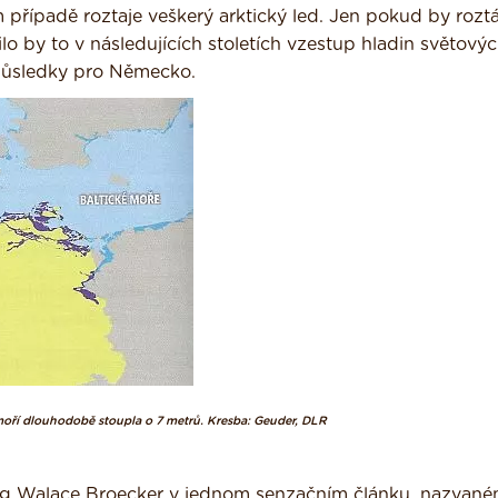
 případě roztaje veškerý arktický led. Jen pokud by roztá
o by to v ná­sledujících stoletích vzestup hladin světový
 důsledky pro Německo.
moří dlouhodobě stoupla o 7 metrů. Kresba: Geuder, DLR
log Walace Broecker v jednom senzačním článku, nazva­n