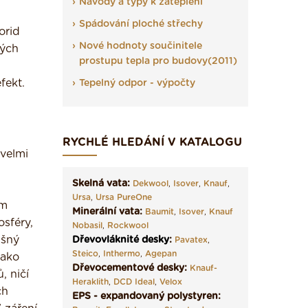
Návody a typy k zateplení
Spádování ploché střechy
orid
Nové hodnoty součinitele
vých
prostupu tepla pro budovy(2011)
fekt.
Tepelný odpor - výpočty
RYCHLÉ HLEDÁNÍ V KATALOGU
 velmi
Skelná vata:
Dekwool
,
Isover
,
Knauf
,
Ursa
,
Ursa PureOne
ím
Minerální vata:
Baumit
,
Isover
,
Knauf
sféry,
Nobasil
,
Rockwool
ušný
Dřevovláknité desky
:
Pavatex
,
Steico
,
Inthermo
,
Agepan
jako
Dřevocementové desky:
Knauf-
, ničí
Heraklith
,
DCD Ideal
,
Velox
ch
EPS - expandovaný polystyren: