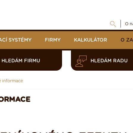
O n
ACÍ SYSTÉMY
FIRMY
KALKULÁTOR
O Z
HLEDÁM FIRMU
HLEDÁM RADU
é informace
FORMACE