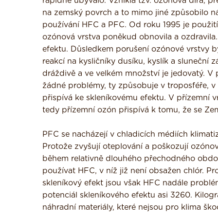
rapidně ubývalo. Vznikla tzv. ozónová díra, př
na zemský povrch a to mimo jiné způsobilo n
používání HFC a PFC. Od roku 1995 je použit
ozónová vrstva poněkud obnovila a ozdravila. 
efektu. Důsledkem porušení ozónové vrstvy by 
reakcí na kysličníky dusíku, kyslík a sluneční
dráždivě a ve velkém množství je jedovatý. V
žádné problémy, ty způsobuje v troposféře, v
přispívá ke skleníkovému efektu. V přízemní vr
tedy přízemní ozón přispívá k tomu, že se Zem
PFC se nacházejí v chladicích médiích klimatiz
Protože zvyšují oteplování a poškozují ozóno
během relativně dlouhého přechodného obdob
používat HFC, v níž již není obsažen chlór. P
skleníkový efekt jsou však HFC nadále probl
potenciál skleníkového efektu asi 3260. Kilogr
náhradní materiály, které nejsou pro klima ško