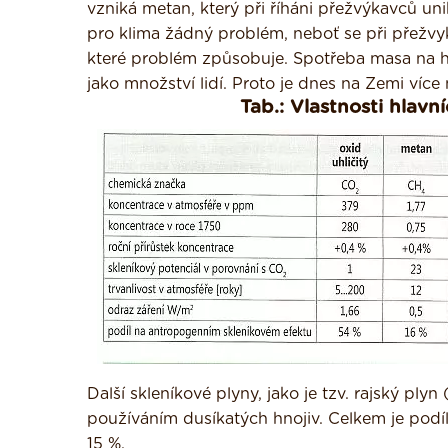
vzniká metan, který při říháni přežvýkavců un
pro klima žádný problém, neboť se při přežvy
které problém způsobuje. Spotřeba masa na hla
jako množství lidí. Proto je dnes na Zemi více 
Tab.: Vlastnosti hlavn
Další skleníkové plyny, jako je tzv. rajský p
používáním dusíkatých hnojiv. Celkem je podí
15 %.