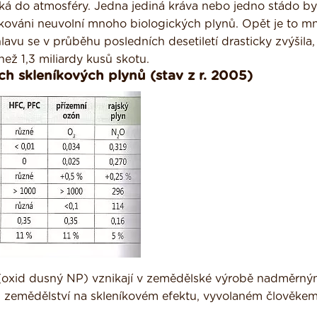
iká do atmosféry. Jedna jediná kráva nebo jedno stádo by
kováni neuvolní mnoho biologických plynů. Opět je to mn
vu se v průběhu posledních desetiletí drasticky zvýšila,
než 1,3 miliardy kusů skotu.
ích skleníkových plynů (stav z r. 2005)
lyn (oxid dusný NP) vznikají v zemědělské výrobě nadměr­n
l zemědělství na skleníkovém efektu, vyvolaném člověke