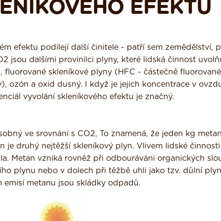
KLENÍKOVÉHO EFEKTU
ém efektu podílejí další činitele - patří sem zemědělství, 
 jsou dalšími provinilci plyny, které lidská činnost uvolň
 fluorované skleníkové plyny (HFC - částečně fluorované
), ozón a oxid dusný. I když je jejich koncentrace v ovzd
nciál vyvolání skleníkového efektu je značný.
ásobný ve srovnání s CO2, To znamená, že jeden kg meta
je druhý nejtěžší skleníkový plyn. Vlivem lidské činnosti
la. Metan vzniká rovněž při odbouráváni organických slo
ího plynu nebo v dolech při těžbě uhli jako tzv. důlní pl
 emisí metanu jsou skládky odpadů.