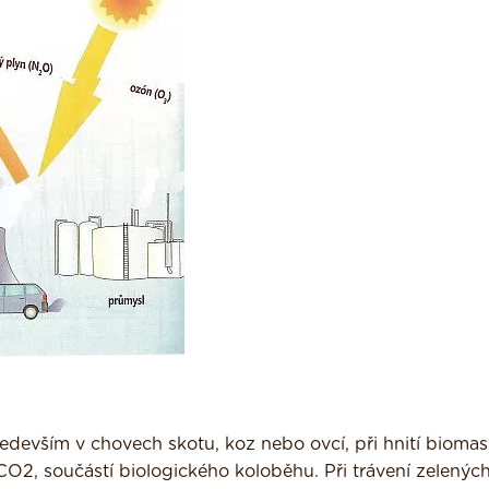
edevším v chovech skotu, koz nebo ovcí, při hnití biomas
 CO2, součástí biologického koloběhu. Při trávení zelenýc