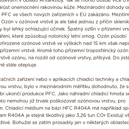
edevším v oblasti Antarktidy. Tak se mohlo dostat více UV
árůst onemocnění rakovinou kůže. Mezinárodní dohody o
í PFC ve všech nových zařízeních v EU zakázáno. Mezitím
Ozón v ozónové vrstvě je ale také jednou z příčin sklení
byl lehký ochlazující účinek. Špatný oz6n v přízemní vrs
 záření, které způsobují notorický letní smog. Ozón působí
 přirozené ozónové vrstvě ve výškách nad 15 km však nep
 přízemní vrstvě. Kromě toho přízemní troposférický ozón
stvě ozónu, na rozdíl od ozónové vrstvy, přibývá. Do jist
ě stále otepluje.
ačních zařízení nebo v aplikacích chladicí techniky a chl
vou vrstvu, bylo v mezinárodním měřítku dohodnuto, že s
í ukončí produkce PFC. Jako náhradní chladicí hmota s
roto nemohou již trvale poškozovat ozónovou vrstvu, pro
ém. Chladicí médium na bázi HFC R404A má například spe
am R404A je stejně škodlivý jako 3,26 tun COr Existují vš
dlivé. Bohužel se zatím prosadily jen v některých oblastec