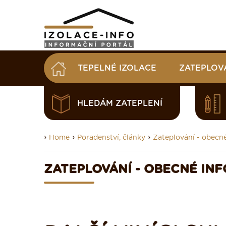
TEPELNÉ IZOLACE
ZATEPLOV
HLEDÁM ZATEPLENÍ
›
›
›
Home
Poradenství, články
Zateplování - obecn
ZATEPLOVÁNÍ - OBECNÉ IN