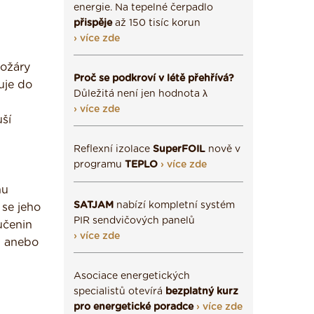
energie. Na tepelné čerpadlo
přispěje
až 150 tisíc korun
› více zde
požáry
Proč se podkroví v létě přehřívá?
uje do
Důležitá není jen hodnota λ
› více zde
uší
Reflexní izolace
SuperFOIL
nově v
programu
TEPLO
› více zde
nu
SATJAM
nabízí kompletní systém
 se jeho
PIR sendvičových panelů
učenin
› více zde
yn anebo
Asociace energetických
specialistů otevírá
bezplatný kurz
pro energetické poradce
› více zde