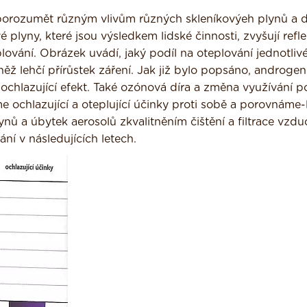
orozumět různým vlivům různých skleníkovýeh plynů a d
plyny, které jsou výsledkem lidské činnosti, zvyšují refle
lování. Obrázek uvádí, jaký podíl na oteplování jednotliv
vněž lehčí přírůstek záření. Jak již bylo popsáno, androgen
jí ochlazující efekt. Také ozónová díra a změna využívání
 ochlazující a oteplující účinky proti sobě a porovnáme-li
ynů a úbytek aerosolů zkvalitněním čištění a filtrace vzd
í v následujících letech.