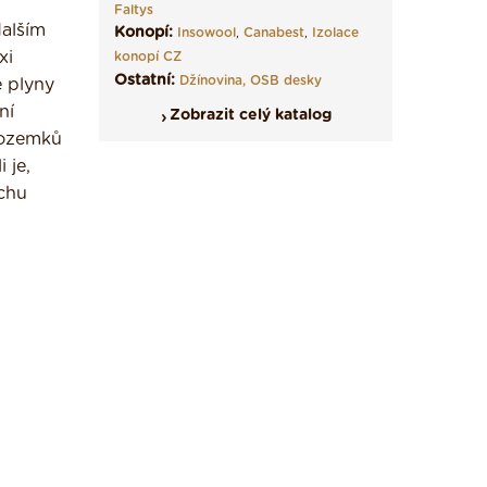
Faltys
alším
Konopí:
Insowool
,
Canabest
,
Izolace
xi
konopí CZ
Ostatní:
Džínovina,
OSB desky
é plyny
ní
Zobrazit celý katalog
 pozemků
 je,
uchu