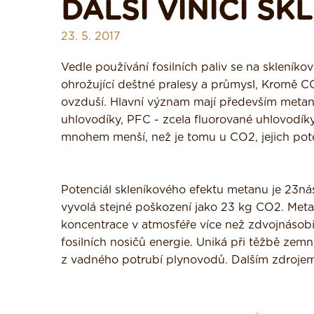
DALŠÍ VINÍCI S
23. 5. 2017
Vedle používání fosilních paliv se na skleníkov
ohrožující deštné pralesy a průmysl, Kromě CO2
ovzduší. Hlavní význam mají především metan,
uhlovodíky, PFC - zcela fluorované uhlovodíky
mnohem menší, než je tomu u CO2, jejich pote
Potenciál skleníkového efektu metanu je 23n
vyvolá stejné poškození jako 23 kg CO2. Metan 
koncentrace v atmosféře více než zdvojnásobi
fosilních nosičů energie. Uniká při těžbě zemn
z vadného potrubí plynovodů. Dalším zdrojem