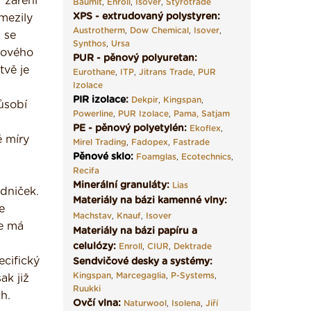
 záření
Baumit
,
Enroll
,
Isover
,
Styrotrade
XPS - extrudovaný polystyren:
mezily
Austrotherm
,
Dow Chemical
,
Isover
,
 se
Synthos
,
Ursa
kového
PUR - pěnový polyuretan:
tvě je
Eurothane
,
ITP
,
Jitrans Trade
,
PUR
Izolace
PIR izolace
:
Dekpir
,
Kingspan
,
ůsobí
Powerline
,
PUR Izolace
,
Pama,
Satjam
PE - pěnový polyetylén:
Ekoflex
,
é míry
Mirel Trading
,
Fadopex
,
Fastrade
Pěnové sklo
:
Foamglas
,
Ecotechnics
,
Recifa
Minerální granuláty:
Lias
adniček.
Materiály na bázi kamenné vlny:
e
Machstav
,
Knauf
,
Isover
e má
Materiály na bázi papíru a
celulózy:
Enroll
,
CIUR
,
Dektrade
cifický
Sendvičové desky a systémy:
Kingspan
,
Marcegaglia
,
P-Systems
,
ak již
Ruukki
h.
Ovčí vlna:
Naturwool
,
Isolena
,
Jiří