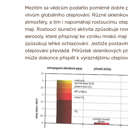
Mezitím se vědcům podařilo poměrně dobře p
vlivům globálního oteplování. Různé skleníkové 
atmosféry, a tím i napomáhají rostoucímu otep
mají. Rostoucí sluneční aktivita způ­sobuje ro
aerosoly, které přispívají ke vzniku mraků ma
způsobují lehké ochlazování. Jestliže postavíme
oteplování převládá. Přírůstek skleníkových pl
může dokonce přispět k výraznějšímu oteplován