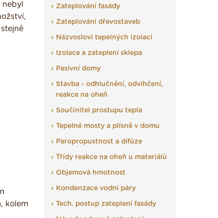
 nebyl
Zateplování fasády
ožství,
Zateplování dřevostaveb
 stejně
Názvosloví tepelných izolací
Izolace a zateplení sklepa
Pasivní domy
Stavba - odhlučnění, odvlhčení,
reakce na oheň
Součinitel prostupu tepla
Tepelné mosty a plísně v domu
Paropropustnost a difúze
Třídy reakce na oheň u materiálů
Objemová hmotnost
Kondenzace vodní páry
ým
m, kolem
Tech. postup zateplení fasády