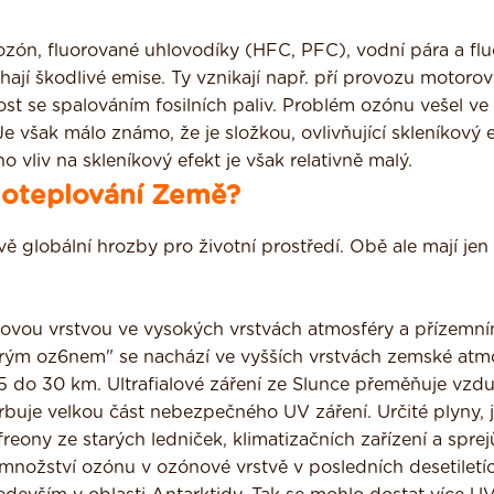
zón, fluorované uhlovodíky (HFC, PFC), vodní pára a flu
jí škodlivé emise. Ty vznikají např. pří provozu motoro
ost se spalováním fosilních paliv. Problém ozónu vešel ve
e však málo známo, že je složkou, ovlivňující skleníkový e
o vliv na skleníkový efekt je však relativně malý.
 oteplování Země?
ě globální hrozby pro životní prostředí. Obě ale mají jen
novou vrstvou ve vysokých vrstvách atmosféry a přízemn
brým oz6nem" se nachází ve vyšších vrstvách zemské atmo
15 do 30 km. Ultrafialové záření ze Slunce přeměňuje vzd
rbuje velkou část nebezpečného UV záření. Určité plyny, 
eony ze starých ledniček, klimatizačních zařízení a sprejů
 množství ozónu v ozónové vrstvě v posledních desetiletí