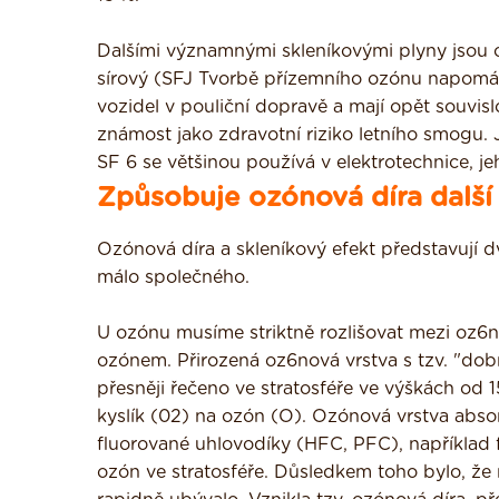
Dalšími významnými skleníkovými plyny jsou o
sírový (SFJ Tvorbě přízemního ozónu napomáha
vozidel v pouliční dopravě a mají opět souvisl
známost jako zdravotní riziko letního smogu. J
SF 6 se většinou používá v elektrotechnice, jeh
Způsobuje ozónová díra další
Ozónová díra a skleníkový efekt představují dv
málo společného.
U ozónu musíme striktně rozlišovat mezi oz6
ozónem. Přirozená oz6nová vrstva s tzv. "do
přesněji řečeno ve stratosféře ve výškách od 
kyslík (02) na ozón (O). Ozónová vrstva abso
fluorované uhlovodíky (HFC, PFC), například fr
ozón ve stratosféře. Důsledkem toho bylo, že