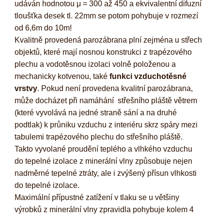
udáván hodnotou μ = 300 až 450 a ekvivalentní difuzní
tloušťka desek tl. 22mm se potom pohybuje v rozmezí
od 6,6m do 10m!
Kvalitně provedená parozábrana plní zejména u střech
objektů, které mají nosnou konstrukci z trapézového
plechu a vodotěsnou izolaci volně položenou a
mechanicky kotvenou, také
funkci vzduchotěsné
vrstvy
. Pokud není provedena kvalitní parozábrana,
může docházet při namáhání střešního pláště větrem
(které vyvolává na jedné straně sání a na druhé
podtlak) k průniku vzduchu z interiéru skrz spáry mezi
tabulemi trapézového plechu do střešního pláště.
Takto vyvolané proudění teplého a vlhkého vzduchu
do tepelné izolace z minerální vlny způsobuje nejen
nadměrné tepelné ztráty, ale i zvýšený přísun vlhkosti
do tepelné izolace.
Maximální přípustné zatížení v tlaku se u většiny
výrobků z minerální vlny zpravidla pohy­buje kolem 4