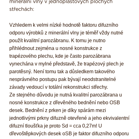
minerální vlny v jednoplášťových plochých
střechách:
Vzhledem k velmi nízké hodnotě faktoru difuzního
odporu výrobků z minerální vlny je téměř vždy nutné
použít kvalitní parozábranu. K tomu je nutno
přihlédnout zejména u nosné konstrukce z
trapézového plechu, kde je často parozábrana
vynechána v mylné představě, že trapézový plech je
parotěsný. Není tomu tak a důsledkem takového
nesprávného postupu pak bývají neodstranitelné
závady vedoucí v totální rekonstrukci střechy.
Ze stejného důvodu je nutná kvalitní parozábrana u
nosné konstrukce z dřevěného bednění nebo OSB
desek. Bednění z prken je díky spárám mezi
jednotlivými prkny difuzně otevřené a jeho ekvivalentní
difuzní tloušťka je proto Sd = cca 0,27m! U
dřevoštěpkových desek oSB je faktor difuzního odporu