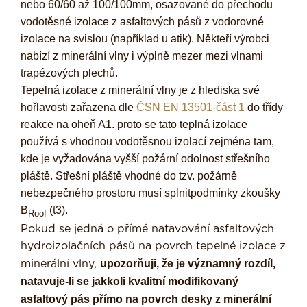
nebo 60/60 až 100/100mm, osazované do přechodu
vodotěsné izolace z asfaltových pásů z vodorovné
izolace na svislou (například u atik). Někteří výrobci
nabízí z minerální vlny i výplně mezer mezi vlnami
trapézových plechů.
Tepelná izolace z minerální vlny je z hlediska své
hořlavosti zařazena dle
ČSN EN 13501-část 1
do třídy
reakce na oheň A1. proto se tato teplná izolace
používá s vhodnou vodotěsnou izolací zejména tam,
kde je vyžadována vyšší požární odolnost střešního
pláště. Střešní pláště vhodné do tzv. požárně
nebezpečného prostoru musí splnitpodmínky zkoušky
B
(t3).
Roof
Pokud se jedná o přímé natavování asfaltových
hydroizolačních pásů na povrch tepelné izolace z
upozorňuji, že je významný rozdíl,
minerální vlny,
natavuje-li se jakkoli kvalitní modifikovaný
asfaltový pás přímo na povrch desky z minerální