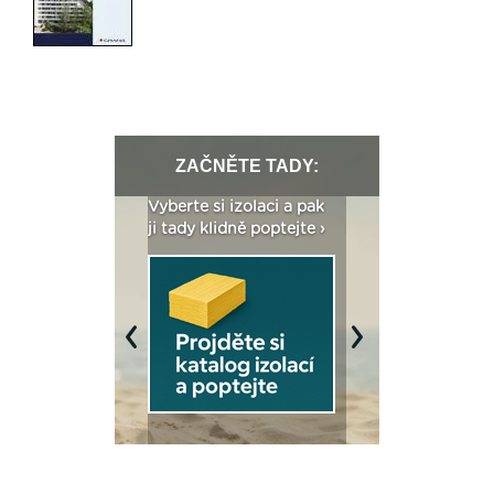
ZAČNĚTE TADY:
: Fasády ETICS a
Vyberte si izolaci a pak
Vytvořte si vizualiz
dstatné v kostce ›
ji tady klidně poptejte ›
fasády ›
Previous
Next