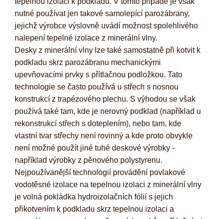
tepelnou izolaci k pod­kladu. V tomto případě je však
nutné používat jen takové samolepící parozábrany,
jejichž výrobce výslovně uvádí možnost spolehlivého
nalepení tepelné izolace z minerální vlny.
Desky z minerální vlny lze také samostatně při kotvit k
podkladu skrz parozábranu mechanickými
upevňovacími prvky s přítlačnou podložkou. Tato
technologie se často používá u střech s nosnou
konstrukcí z trapézového plechu. S výhodou se však
používá také tam, kde je nerovný podklad (například u
rekonstrukcí střech s doteplením), nebo tam, kde
vlastní tvar střechy není rovinný a kde proto obvykle
není možné použít jiné tuhé deskové výrobky -
například výrobky z pěnového polystyrenu.
Nejpoužívanější technologií provádění povlakové
vodotěsné izolace na tepelnou izolaci z minerální vlny
je volná pokládka hydroizolačních fólií s jejich
přikotvením k podkladu skrz tepelnou izolaci a