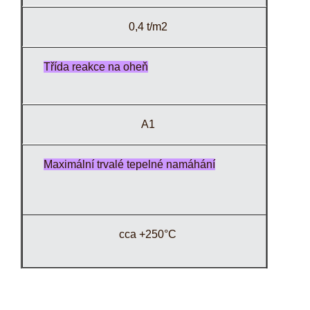
0,4 t/m2
Třída reakce na oheň
A1
Maximální trvalé tepelné namáhání
cca +250°C