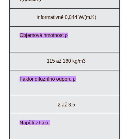
informativně 0,044 W/(m.K)
Objemová hmotnost ρ
115 až 160 kg/m3
Faktor difuzního odporu μ
2 až 3,5
Napětí v tlaku