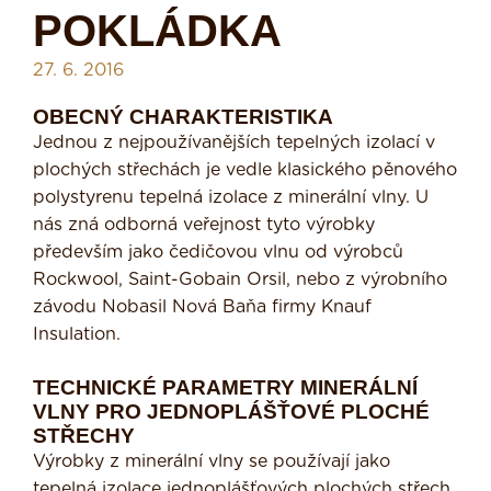
POKLÁDKA
27. 6. 2016
OBECNÝ CHARAKTERISTIKA
Jednou z nejpoužívanějších tepelných izolací v
plochých střechách je vedle klasického pěno­vého
polystyrenu tepelná izolace z minerální vlny. U
nás zná odborná veřejnost tyto výrobky
především jako čedičovou vlnu od výrobců
Rockwool, Saint-Gobain Orsil, nebo z výrobního
závodu Nobasil Nová Baňa firmy Knauf
Insulation.
TECHNICKÉ PARAMETRY MINERÁLNÍ
VLNY PRO JEDNOPLÁŠŤOVÉ PLOCHÉ
STŘECHY
Výrobky z minerální vlny se používají jako
tepelná izolace jednoplášťových plochých střech