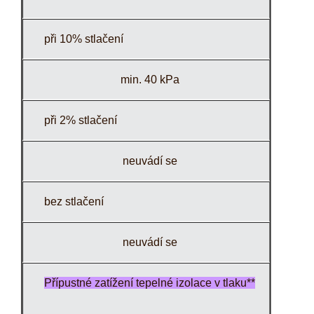
při 10% stlačení
min. 40 kPa
při 2% stlačení
neuvádí se
bez stlačení
neuvádí se
Přípustné zatížení tepelné izolace v tlaku**