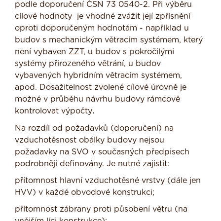
podle doporučení ČSN 73 0540-2. Při výběru
cílové hodnoty je vhodné zvážit její zpřísnění
oproti doporučeným hodnotám - například u
budov s mechanickým větracím systémem, který
není vybaven ZZT, u budov s pokročilými
systémy přirozeného větrání, u budov
vybavených hybridním větracím systémem,
apod. Dosažitelnost zvolené cílové úrovně je
možné v průběhu návrhu budovy rámcově
kontrolovat výpočty
.
Na rozdíl od požadavků (doporučení) na
vzduchotěsnost obálky budovy nejsou
požadavky na SVO v současných předpisech
podrobněji definovány. Je nutné zajistit:
přítomnost hlavní vzduchotěsné vrstvy (dále jen
HVV) v každé obvodové konstrukci;
přítomnost zábrany proti působení větru (na
vnějším líci konstrukce);