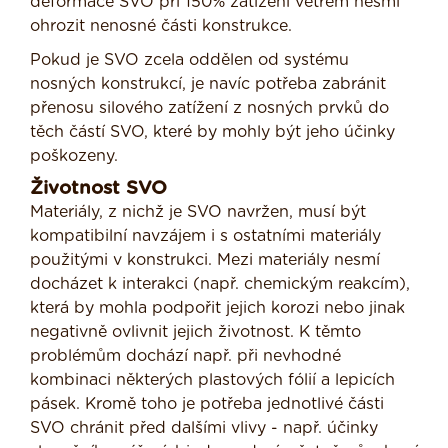
deformace SVO při 150% zatížení větrem nesmí
ohrozit nenosné části konstrukce.
Pokud je SVO zcela oddělen od systému
nosných konstrukcí, je navíc potřeba zabránit
přenosu silového zatížení z nosných prvků do
těch částí SVO, které by mohly být jeho účinky
poškozeny.
Životnost SVO
Materiály, z nichž je SVO navržen, musí být
kompatibilní navzájem i s ostatními materiály
použitými v konstrukci. Mezi materiály nesmí
docházet k interakci (např. chemickým reakcím),
která by mohla podpořit jejich korozi nebo jinak
negativně ovlivnit jejich životnost. K těmto
problémům dochází např. při nevhodné
kombinaci některých plastových fólií a lepicích
pásek. Kromě toho je potřeba jednotlivé části
SVO chránit před dalšími vlivy - např. účinky