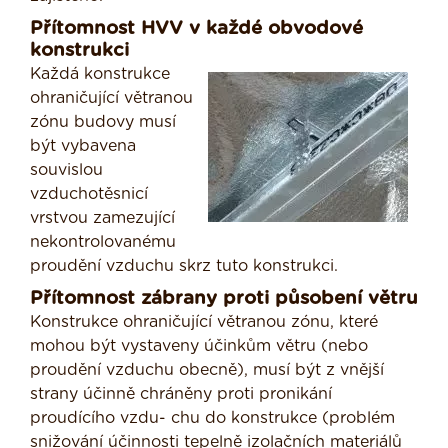
Přítomnost HVV v každé obvodové
konstrukci
Každá konstrukce
ohraničující větranou
zónu budovy musí
být vybavena
souvislou
vzduchotěsnicí
vrstvou zamezující
nekontrolovanému
proudění vzduchu skrz tuto konstrukci.
Přítomnost zábrany proti působení větru
Konstrukce ohraničující větranou zónu, které
mohou být vystaveny účinkům větru (nebo
proudění vzduchu obecně), musí být z vnější
strany účinně chráněny proti pronikání
proudícího vzdu- chu do konstrukce (problém
snižování účinnosti tepelně izolačních materiálů