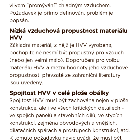
vlivem "promývání" chladným vzduchem.
Požadavek je přímo definován, problém je
popsán
.
Nízká vzduchová propustnost materiálu
HVV
Základní materiál, z nějž je HVV vyrobena,
pochopitelně nesmí být propustný pro vzduch
(nebo jen velmi málo). Doporučení pro volbu
materiálu HVV a mezní hodnoty jeho vzduchové
propustnosti převzaté ze zahraniční literatury
jsou uvedeny
.
Spojitost HVV v celé ploše obálky
Spojitost HVV musí být zachována nejen v ploše
konstrukce, ale i ve všech kritických detailech -
ve spojích panelů a stavebních dílů, ve stycích
konstrukcí, zejména obvodových a vnějších,
dilatačních spárách a prostupech konstrukcí, atd.
K tomuto požadavku navíc uvádí, že musí být