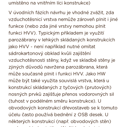
umístěno na vnitřním líci konstrukce)
V úvodních fázích návrhu je vhodné zvážit, zda
vzduchotěsnicí vrstva nemůže zároveň plnit i jiné
funkce (nebo zda jiné vrstvy nemohou plnit
funkci HVV). Typickým příkladem je využití
parozábrany v lehkých skládaných konstrukcích
jako HVV - není například nutné omítat
sádrokartonový obklad kvůli zajištění
vzduchotěsnosti stěny, když ve skladbě stěny je
zjiných důvodů navržena parozábrana, která
může současně plnit i funkci HVV. Jako HW
může být také využita souvislá vrstva, která u
konstrukcí skládaných z tyčových (prutových)
nosných prvků zajišťuje přenos vodorovných sil
(tuhost v podélném směru konstrukce). U
obvodových konstrukcí dřevostaveb se k tomuto
účelu často používá bednění z OSB desek. U
některých konstrukcí (např. obvodových stěn)