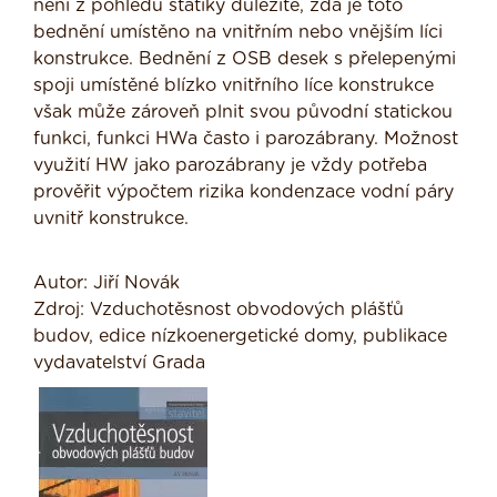
není z pohledu statiky důležité, zda je toto
bednění umístěno na vnitřním nebo vnějším líci
konstrukce. Bednění z OSB desek s přelepenými
spoji umístěné blízko vnitřního líce konstrukce
však může zároveň plnit svou původní statickou
funkci, funkci HWa často i parozábrany. Možnost
využití HW jako parozábrany je vždy potřeba
prověřit výpočtem rizika kondenzace vodní páry
uvnitř konstrukce.
Autor: Jiří Novák
Zdroj: Vzduchotěsnost obvodových plášťů
budov, edice nízkoenergetické domy, publikace
vydavatelství Grada