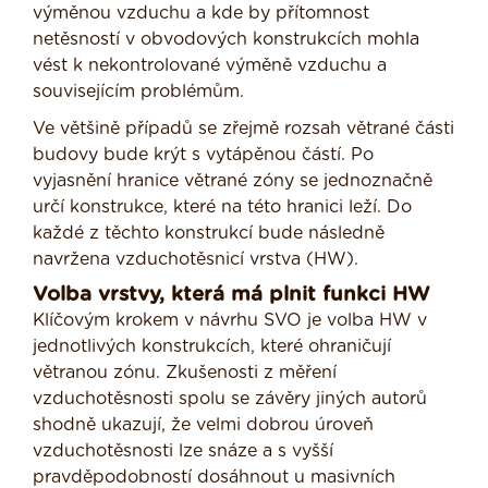
výměnou vzduchu a kde by přítomnost
netěsností v obvodových konstrukcích mohla
vést k nekontrolované výměně vzduchu a
souvisejícím problémům.
Ve většině případů se zřejmě rozsah větrané části
budovy bude krýt s vytápěnou částí. Po
vyjasnění hranice větrané zóny se jednoznačně
určí konstrukce, které na této hranici leží. Do
každé z těchto konstrukcí bude následně
navržena vzduchotěsnicí vrstva (HW).
Volba vrstvy, která má plnit funkci HW
Klíčovým krokem v návrhu SVO je volba HW v
jednotlivých konstrukcích, které ohraničují
větranou zónu. Zkušenosti z měření
vzduchotěsnosti spolu se závěry jiných autorů
shodně ukazují, že velmi dobrou úroveň
vzduchotěsnosti lze snáze a s vyšší
pravděpodobností dosáhnout u masivních