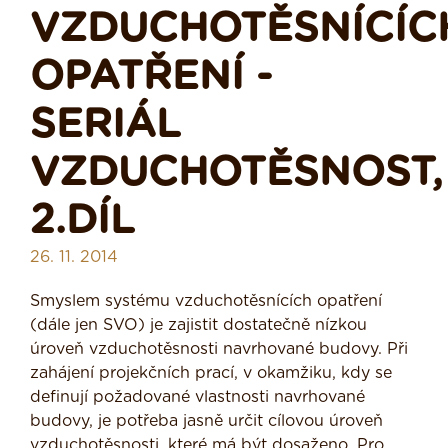
VZDUCHOTĚSNÍCÍC
OPATŘENÍ -
SERIÁL
VZDUCHOTĚSNOST,
2.DÍL
26. 11. 2014
Smyslem systému vzduchotěsnících opatření
(dále jen SVO) je zajistit dostatečně nízkou
úroveň vzduchotěsnosti navrhované budovy. Při
zahájení projekčních prací, v okamžiku, kdy se
definují požadované vlastnosti navrhované
budovy, je potřeba jasně určit cílovou úroveň
vzduchotěsnosti, které má být dosaženo. Pro