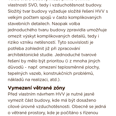
vlastnosti SVO, tedy i vzduchotěsnost budovy.
Složitý tvar budovy vyžaduje složité řešení HVV s
velkým počtem spojů v často komplikovaných
stavebních detailech. Naopak volba
jednoduchého tvaru budovy zpravidla umožňuje
omezit výskyt komplikovaných detailů, tedy i
riziko vzniku netěsností. Tyto souvislosti je
potřeba zohlednit již při zpracování
architektonické studie. Jednoduché tvarové
řešení by mělo být prioritou (i z mnoha jiných
důvodů - např. omezení teplosměnné plochy,
tepelných vazeb, konstrukčních problémů,
nákladů na realizaci, atd.).
Vymezení větrané zóny
Před vlastním návrhem HVV je nutné jasně
vymezit část budovy, kde má být dosaženo
cílové úrovně vzduchotěsnosti. Obecně se jedná
o větrané prostory, kde je počítáno s řízenou