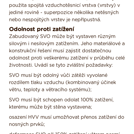
použita spojitá vzduchotěsnicí vrstva (vrstvy) v
jediné rovině - superpozice několika netěsných
nebo nespojitých vrstev je nepřlpustná.
Odolnost proti zatížení
Zabudovaný SVO může být vystaven různým
silovým i nesilovým zatížením. Jeho materiálové a
konstrukční řešení musí zajistit dostatečnou
odolnost proti veškerému zatížení v průběhu celé
životnosti. Uvádí se tyto zvláštní požadavky:
SVO musí být odolný vůči zátěži vyvolané
rozdílem tlaku vzduchu (kombinovaný účinek
větru, teploty a větracího systému);
SVO musí být schopen odolat 100% zatížení,
kterému může být stěna vystavena;
osazení HVV musí umožňovat přenos zatížení do
nosných prvků;