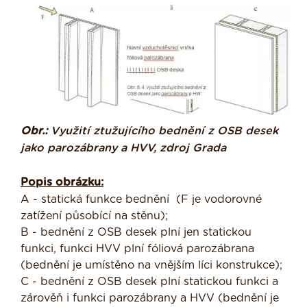
Obr.:
Využití ztužujícího bednění z OSB desek
jako parozábrany a HVV, zdroj Grada
Popis obrázku:
A - statická funkce bednění (F je vodorovné
zatížení působící na stěnu);
B - bednění z OSB desek plní jen statickou
funkci, funkci HVV plní fóliová parozábrana
(bednění je umístěno na vnějším líci konstrukce);
C - bednění z OSB desek plní statickou funkci a
zárověň i funkci parozábrany a HVV (bednění je