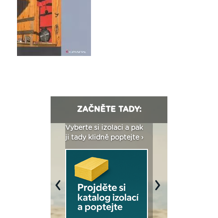
ZAČNĚTE TADY:
: Fasády ETICS a
Vyberte si izolaci a pak
Vytvořte si vizualiz
dstatné v kostce ›
ji tady klidně poptejte ›
fasády ›
Previous
Next