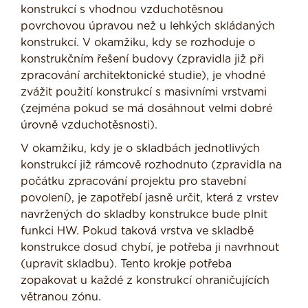
konstrukcí s vhodnou vzduchotěsnou
povrchovou úpravou než u lehkých skládaných
konstrukcí. V okamžiku, kdy se rozhoduje o
konstrukčním řešení budovy (zpravidla již při
zpracování architektonické studie), je vhodné
zvážit použití konstrukcí s masivními vrstvami
(zejména pokud se má dosáhnout velmi dobré
úrovně vzduchotěsnosti).
V okamžiku, kdy je o skladbách jednotlivých
konstrukcí již rámcově rozhodnuto (zpravidla na
počátku zpracování projektu pro stavební
povolení), je zapotřebí jasně určit, která z vrstev
navržených do skladby konstrukce bude plnit
funkci HW. Pokud taková vrstva ve skladbě
konstrukce dosud chybí, je potřeba ji navrhnout
(upravit skladbu). Tento krokje potřeba
zopakovat u každé z konstrukcí ohraničujících
větranou zónu.