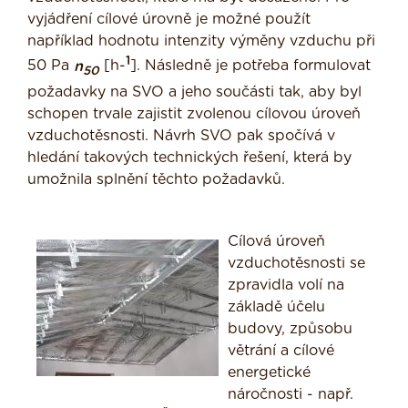
vyjádření cílové úrovně je možné použít
například hodnotu intenzity výměny vzduchu při
1
50 Pa
n
[h-
]. Následně je potřeba formulovat
50
požadavky na SVO a jeho součásti tak, aby byl
schopen trvale zajistit zvolenou cílovou úroveň
vzduchotěsnosti. Návrh SVO pak spočívá v
hledání takových technických řešení, která by
umožnila splnění těchto požadavků.
Cílová úroveň
vzduchotěsnosti se
zpravidla volí na
základě účelu
budovy, způsobu
větrání a cílové
energetické
náročnosti - např.