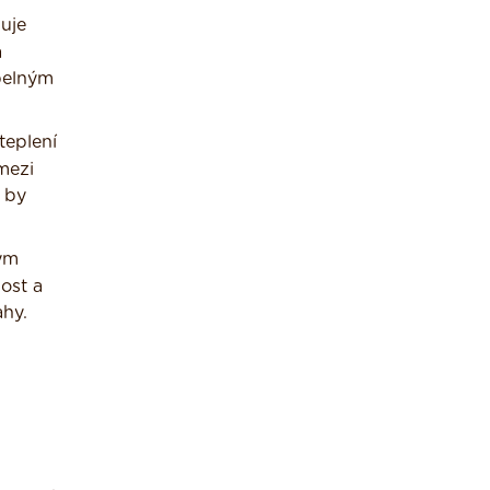
nuje
a
epelným
teplení
 mezi
á by
tým
nost a
ahy.