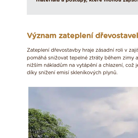
materiálů a postupy, které mohou zajist
Význam zateplení dřevostave
Zateplení dřevostavby hraje zásadní roli v zaji
pomáhá snižovat tepelné ztráty během zimy a z
nižším nákladům na vytápění a chlazení, což je
díky snížení emisí skleníkových plynů.