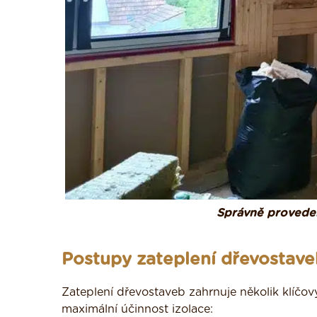
Správně proveden
Postupy zateplení dřevostav
Zateplení dřevostaveb zahrnuje několik klíčový
maximální účinnost izolace: