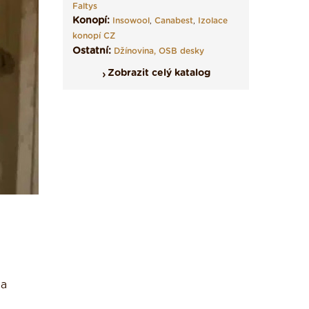
Faltys
Konopí:
Insowool
,
Canabest
,
Izolace
konopí CZ
Ostatní:
Džínovina,
OSB desky
Zobrazit celý katalog
na