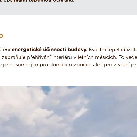
it optimální tepelnou ochranu.
b
štění
energetické účinnosti budovy.
Kvalitní tepelná izol
abraňuje přehřívání interiéru v letních měsících. To vede
 přínosné nejen pro domácí rozpočet, ale i pro životní pr