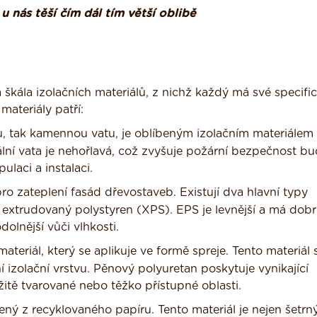
u nás těší čím dál tím větší oblibě
á škála izolačních materiálů, z nichž každý má své specifi
materiály patří:
tu, tak kamennou vatu, je oblíbeným izolačním materiálem
rální vata je nehořlavá, což zvyšuje požární bezpečnost bu
ulaci a instalaci.
o zateplení fasád dřevostaveb. Existují dva hlavní typy
extrudovaný polystyren (XPS). EPS je levnější a má dobr
dolnější vůči vlhkosti.
ateriál, který se aplikuje ve formě spreje. Tento materiál 
í izolační vrstvu. Pěnový polyuretan poskytuje vynikající
žitě tvarované nebo těžko přístupné oblasti.
ený z recyklovaného papíru. Tento materiál je nejen šetrn