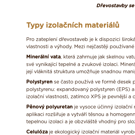
Dřevostavby se 
Typy izolačních materiálů
Pro zateplení dřevostaveb je k dispozici širok
vlastnosti a výhody. Mezi nejčastěji používané 
Minerální vata
, která zahrnuje jak skelnou va
své vynikající tepelné a zvukové izolaci. Mine
její vláknitá struktura umožňuje snadnou manip
Polystyren
se často používá ve formě desek pr
polystyrenu: expandovaný polystyren (EPS) a 
izolační vlastnosti, zatímco XPS je pevnější a o
Pěnový polyuretan
je vysoce účinný izolační m
aplikaci rozšiřuje a vytváří těsnou a homogenn
tepelnou izolaci a je obzvláště vhodný pro slo
Celulóza
je ekologický izolační materiál vyrob