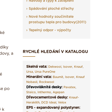
Návody a typy k zateplení
Spádování ploché střechy
Nové hodnoty součinitele
prostupu tepla pro budovy(2011)
Tepelný odpor - výpočty
cké
 díky
RYCHLÉ HLEDÁNÍ V KATALOGU
dovy, a
Skelná vata:
Dekwool
,
Isover
,
Knauf
,
Ursa
,
Ursa PureOne
é
Minerální vata:
Baumit
,
Isover
,
Knauf
Nobasil
,
Rockwool
Dřevovláknité desky
:
Pavatex
,
se po
Steico
,
Inthermo
,
Agepan
Dřevocementové desky:
Knauf-
Heraklith
,
DCD Ideal
,
Velox
EPS - expandovaný polystyren:
ý k