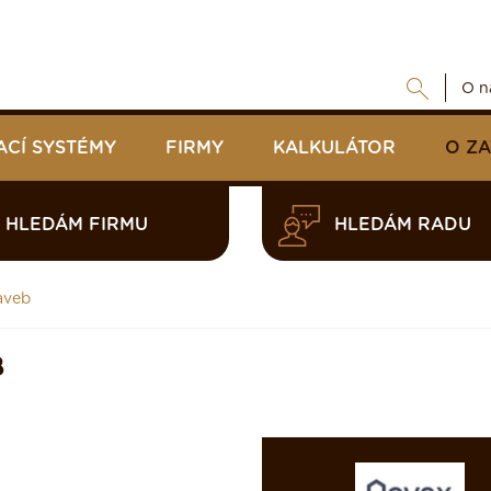
O n
ACÍ SYSTÉMY
FIRMY
KALKULÁTOR
O Z
HLEDÁM FIRMU
HLEDÁM RADU
aveb
B