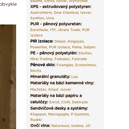
Baumit
,
Enroll
,
Isover
,
Styrotrade
 obvykle
XPS - extrudovaný polystyren:
Austrotherm
,
Dow Chemical
,
Isover
,
Synthos
,
Ursa
PUR - pěnový polyuretan:
Eurothane
,
ITP
,
Jitrans Trade
,
PUR
Izolace
PIR izolace
:
Dekpir
,
Kingspan
,
Powerline
,
PUR Izolace
,
Pama,
Satjam
PE - pěnový polyetylén:
Ekoflex
,
Mirel Trading
,
Fadopex
,
Fastrade
Pěnové sklo
:
Foamglas
,
Ecotechnics
,
Recifa
Minerální granuláty:
Lias
Materiály na bázi kamenné vlny:
Machstav
,
Knauf
,
Isover
Materiály na bázi papíru a
celulózy:
Enroll
,
CIUR
,
Dektrade
Sendvičové desky a systémy:
Kingspan
,
Marcegaglia
,
P-Systems
,
Ruukki
Ovčí vlna:
Naturwool
,
Isolena
,
Jiří