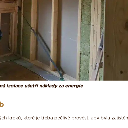
á izolace ušetří náklady za energie
eb
ch kroků, které je třeba pečlivě provést, aby byla zajiště