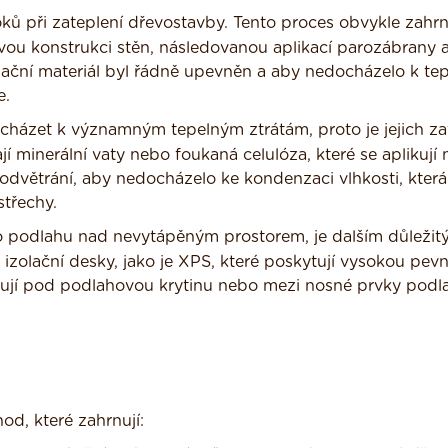
roků při zateplení dřevostavby. Tento proces obvykle zahr
ovou konstrukci stěn, následovanou aplikací parozábrany 
 izolační materiál byl řádně upevněn a aby nedocházelo k t
e.
cházet k významným tepelným ztrátám, proto je jejich za
jí minerální vaty nebo foukaná celulóza, které se aplikují
é odvětrání, aby nedocházelo ke kondenzaci vlhkosti, kter
střechy.
o podlahu nad nevytápěným prostorem, je dalším důleži
 izolační desky, jako je XPS, které poskytují vysokou pev
sťují pod podlahovou krytinu nebo mezi nosné prvky podl
od, které zahrnují: