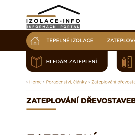
TEPELNÉ IZOLACE
ZATEPLOV
HLEDÁM ZATEPLENÍ
›
›
›
Home
Poradenství, články
Zateplování dřevost
ZATEPLOVÁNÍ DŘEVOSTAVE