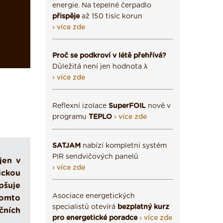
energie. Na tepelné čerpadlo
přispěje
až 150 tisíc korun
› více zde
Proč se podkroví v létě přehřívá?
Důležitá není jen hodnota λ
› více zde
Reflexní izolace
SuperFOIL
nově v
programu
TEPLO
› více zde
SATJAM
nabízí kompletní systém
PIR sendvičových panelů
jen v
› více zde
ickou
pšuje
Asociace energetických
tomto
specialistů otevírá
bezplatný kurz
čních
pro energetické poradce
› více zde