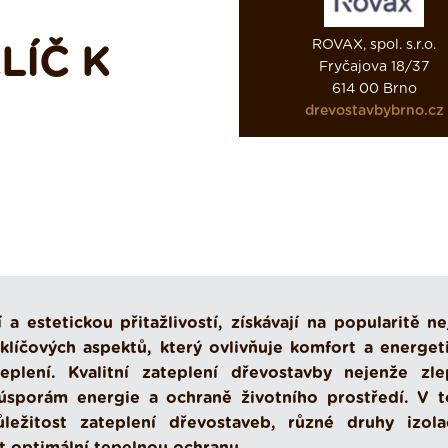
ROVAX, spol. s.r.o.
LÍČ K
Fryčajova 18/37
614 00 Brno
drevostavbybrno.cz
 estetickou přitažlivostí, získávají na popularitě ne
klíčových aspektů, který ovlivňuje komfort a energet
eplení. Kvalitní zateplení dřevostavby nejenže zle
 úsporám energie a ochraně životního prostředí. V 
žitost zateplení dřevostaveb, různé druhy izola