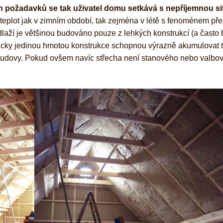
ch požadavků se tak uživatel domu setkává s nepříjemnou si
í teplot jak v zimním období, tak zejména v létě s fenoménem pře
dlaží je většinou budováno pouze z lehkých konstrukcí (a často
kticky jedinou hmotou konstrukce schopnou výrazně akumulovat 
 budovy. Pokud ovšem navíc střecha není stanového nebo valbo