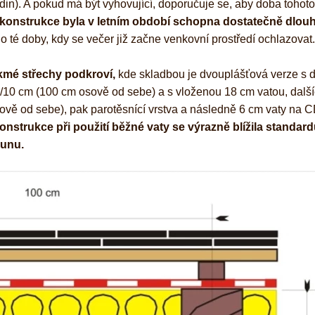
din). A pokud má být vyhovující, doporučuje se, aby doba tohoto
konstrukce byla v letním období schopna dostatečně dlou
o té doby, kdy se večer již začne venkovní prostředí ochlazovat.
kmé střechy podkroví,
kde skladbou je dvouplášťová verze s d
10 cm (100 cm osově od sebe) a s vloženou 18 cm vatou, dalš
ově od sebe), pak parotěsnící vrstva a následně 6 cm vaty na 
konstrukce při použití běžné vaty se výrazně
blížila standar
sunu.