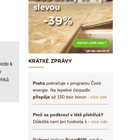
KRÁTKÉ ZPRÁVY
vede k
v
ehká
Praha
pokračuje v programu Čistá
energie. Na tepelné čerpadlo
přispěje
až 150 tisíc korun
› více zde
Proč se podkroví v létě přehřívá?
Důležitá není jen hodnota λ
› více zde
Reflexní izolace
SuperFOIL
nově v