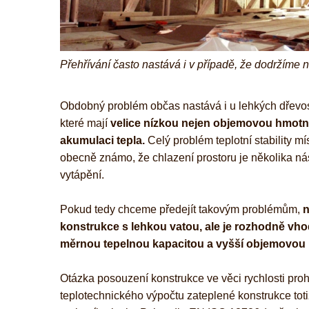
Přehřívání často nastává i v případě, že dodržíme
Obdobný problém občas nastává i u lehkých dřevost
které mají
velice nízkou nejen objemovou hmotnos
akumulaci tepla.
Celý problém teplotní stability mí
obecně známo, že chlazení prostoru je několika ná
vytápění.
Pokud tedy chceme předejít takovým problémům,
n
konstrukce s lehkou vatou, ale je rozhodně vho
měrnou tepelnou kapacitou a vyšší objemovou 
Otázka posouzení konstrukce ve věci rychlosti proh
teplotechnického výpočtu zateplené konstrukce to