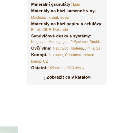
Minerální granuláty:
Lias
Materiály na bázi kamenné vlny:
Machstav
,
Knauf
,
Isover
Materiály na bázi papíru a celulózy:
Enroll
,
CIUR
,
Dektrade
Sendvičové desky a systémy:
Kingspan
,
Marcegaglia
,
P-Systems
,
Ruukki
Ovčí vlna:
Naturwool
,
Isolena
,
Jiří Faltys
Konopí:
Insowool
,
Canabest
,
Izolace
konopí CZ
Ostatní:
Džínovina,
OSB desky
Zobrazit celý katalog