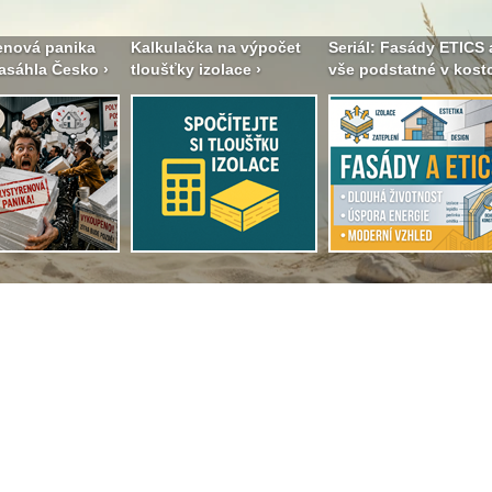
enová panika
Kalkulačka na výpočet
Seriál: Fasády ETICS 
asáhla Česko ›
tloušťky izolace ›
vše podstatné v kostc