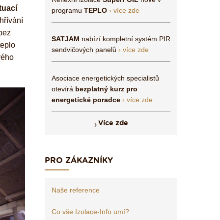
tuací
programu
TEPLO
› více zde
hřívání
 bez
SATJAM
nabízí kompletní systém PIR
teplo
sendvičových panelů
› více zde
vého
Asociace energetických specialistů
otevírá
bezplatný kurz pro
energetické poradce
› více zde
Více zde
PRO ZÁKAZNÍKY
Naše reference
Co vše Izolace-Info umí?