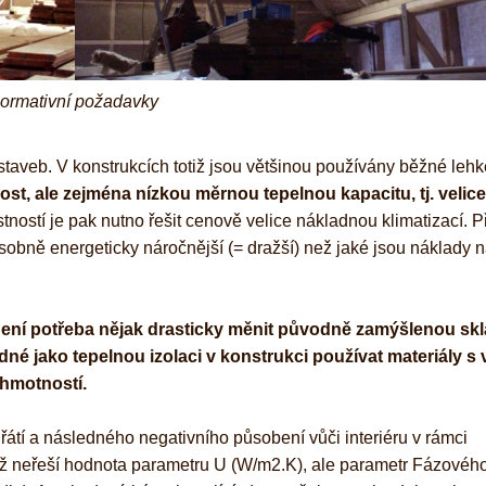
 normativní požadavky
aveb. V konstrukcích totiž jsou většinou používány běžné lehk
t, ale zejména nízkou měrnou tepelnou kapacitu, tj. velic
stností je pak nutno řešit cenově velice nákladnou klimatizací. P
sobně energeticky náročnější (= dražší) než jaké jsou náklady 
ení potřeba nějak drasticky měnit původně zamýšlenou sk
dné jako tepelnou izolaci v konstrukci používat materiály s
hmotností.
řátí a následného negativního působení vůči interiéru v rámci
tiž neřeší hodnota parametru U (W/m2.K), ale parametr Fázové