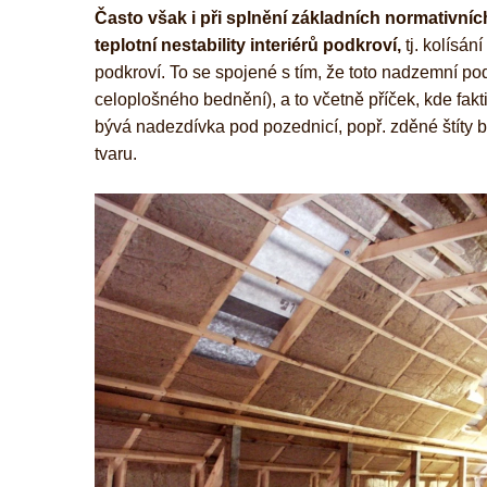
Často však i při splnění základních normativní
teplotní nestability interiérů podkroví,
tj. kolísán
podkroví. To se spojené s tím, že toto nadzemní po
celoplošného bednění), a to včetně příček, kde fa
bývá nadezdívka pod pozednicí, popř. zděné štíty
tvaru.