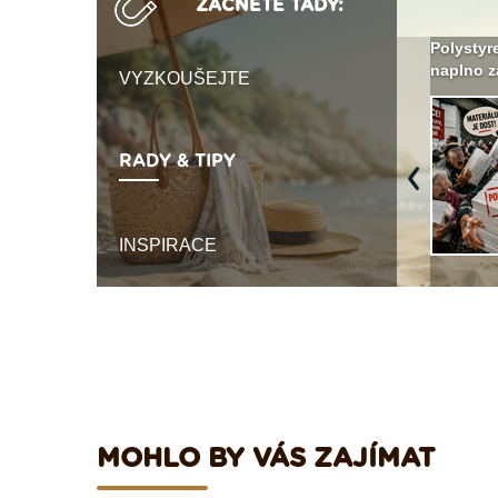
ZAČNĚTE TADY:
Není polystyren? My ho
Seriál: Letní přehřívání
Polystyr
seženeme! ›
podkroví a vše o něm ›
naplno z
VYZKOUŠEJTE
RADY & TIPY
Previous
INSPIRACE
MOHLO BY VÁS ZAJÍMAT