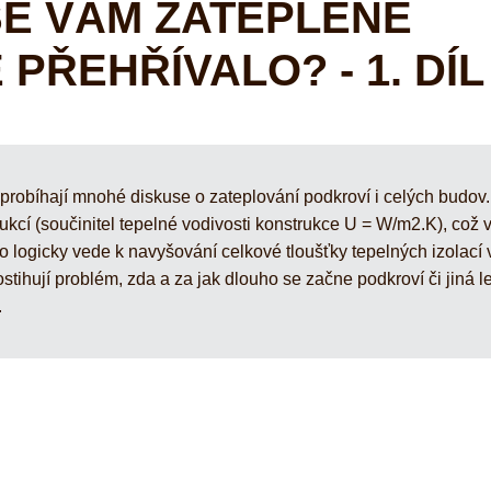
SE VÁM ZATEPLENÉ
PŘEHŘÍVALO? - 1. DÍL
 probíhají mnohé diskuse o zateplování podkroví i celých budov.
ukcí (součinitel tepelné vodivosti konstrukce U = W/m2.K), což 
logicky vede k navyšování celkové tloušťky tepelných izolací 
tihují problém, zda a za jak dlouho se začne podkroví či jiná l
.