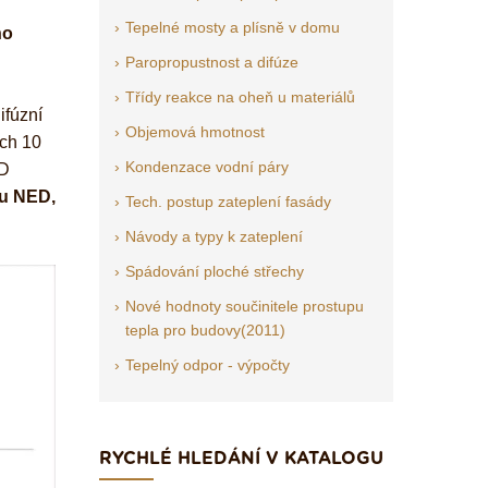
Tepelné mosty a plísně v domu
ho
Paropropustnost a difúze
Třídy reakce na oheň u materiálů
ifúzní
Objemová hmotnost
ích 10
Kondenzace vodní páry
CD
du NED,
Tech. postup zateplení fasády
Návody a typy k zateplení
Spádování ploché střechy
Nové hodnoty součinitele prostupu
tepla pro budovy(2011)
Tepelný odpor - výpočty
RYCHLÉ HLEDÁNÍ V KATALOGU