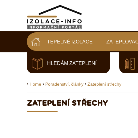
TEPELNÉ IZOLACE
ZATEPLOVAC
HLEDÁM ZATEPLENÍ
›
›
›
Home
Poradenství, články
Zateplení střechy
ZATEPLENÍ STŘECHY