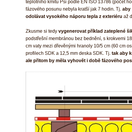
teplotního kmitu Psi podle EN ISO 13786 (počet ho
fázového posunu nebyla kratší jak 7 hodin. Tj.
aby 
odolávat vysokého náporu tepla z exteriéru
až d
Zkusme si tedy
vygenerovat příklad zateplené ši
podstřešní membránou bez bednění, s krokvemi 18/
cm vaty mezi dřevěnými hranoly 10/5 cm (60 cm os
profilech SDK a 12,5 mm deska SDK. Tj.
tak aby 
ale přitom by měla vyhovět i době fázového po