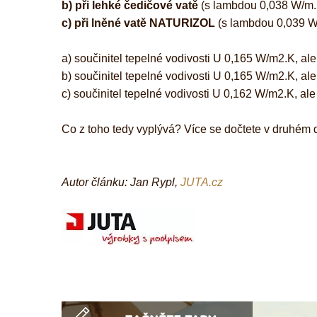
b)
při lehké čedičové vatě
(s lambdou 0,038 W/m.K
c)
při lněné vatě NATURIZOL
(s lambdou 0,039 W
a) součinitel tepelné vodivosti U 0,165 W/m2.K, a
b) součinitel tepelné vodivosti U 0,165 W/m2.K, a
c) součinitel tepelné vodivosti U 0,162 W/m2.K, a
Co z toho tedy vyplývá? Více se dočtete v druhém d
Autor článku: Jan Rypl,
JUTA.cz