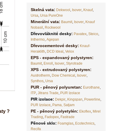
Skelná vata:
Dekwool
,
Isover
,
Knauf
,
Ursa
,
Ursa PureOne
Minerální vata:
Baumit
,
Isover
,
Knauf
Nobasil
,
Rockwool
Dřevovláknité desky
:
Pavatex
,
Steico
,
Inthermo
,
Agepan
Dřevocementové desky:
Knauf-
Heraklith
,
DCD Ideal
,
Velox
EPS - expandovaný polystyren:
Baumit
,
Enroll
,
Isover
,
Styrotrade
XPS - extrudovaný polystyren:
Austrotherm
,
Dow Chemical
,
Isover
,
Synthos
,
Ursa
PUR - pěnový polyuretan:
Eurothane
,
ITP
,
Jitrans Trade
,
PUR Izolace
PIR izolace
:
Dekpir
,
Kingspan
,
Powerline
,
PUR Izolace
,
Pama,
Satjam
aty ?
PE - pěnový polyetylén:
Ekoflex
,
Mirel
Trading
,
Fadopex
,
Fastrade
Pěnové sklo
:
Foamglas
,
Ecotechnics
,
Recifa