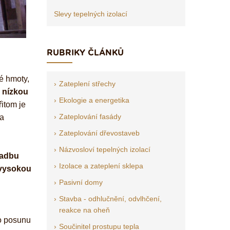
Slevy tepelných izolací
RUBRIKY ČLÁNKŮ
é hmoty,
Zateplení střechy
e nízkou
Ekologie a energetika
řitom je
Zateplování fasády
na
Zateplování dřevostaveb
Názvosloví tepelných izolací
ladbu
Izolace a zateplení sklepa
 vysokou
Pasivní domy
Stavba - odhlučnění, odvlhčení,
reakce na oheň
ho posunu
Součinitel prostupu tepla